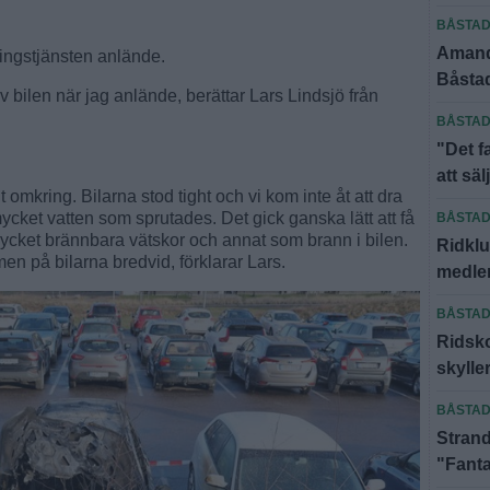
BÅSTA
Amanda
ningstjänsten anlände.
Båstad
v bilen när jag anlände, berättar Lars Lindsjö från
BÅSTA
"Det f
att säl
t omkring. Bilarna stod tight och vi kom inte åt att dra
ycket vatten som sprutades. Det gick ganska lätt att få
BÅSTA
ycket brännbara vätskor och annat som brann i bilen.
Ridklu
men på bilarna bredvid, förklarar Lars.
medlem
BÅSTA
Ridsko
skyll
BÅSTA
Strand
"Fanta