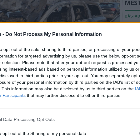
MES
BÅSTA
Amanda
Båstad
e -
Do Not Process My Personal Information
BÅSTA
to opt-out of the sale, sharing to third parties, or processing of your per
”Vi ha
formation for targeted advertising by us, please use the below opt-out s
än”
r selection. Please note that after your opt-out request is processed y
eing interest-based ads based on personal information utilized by us or
Fler n
disclosed to third parties prior to your opt-out. You may separately opt-
losure of your personal information by third parties on the IAB’s list of
. This information may also be disclosed by us to third parties on the
IA
Participants
that may further disclose it to other third parties.
de någon stans vid motorutrymmet men kan inte veta
m till platsen. Foto: Peter Jakobsson
l Data Processing Opt Outs
ller i närområdet vad räddningstjänsten kunde se.
o opt-out of the Sharing of my personal data.
bilar brann vid stationsparkeringen.