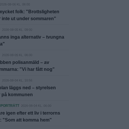
2026-08-06 KL. 06:00
mycket folk: "Brottsligheten
r inte ut under sommaren"
D
2026-08-05 KL. 09:00
anns inga alternativ – tvungna
ja"
D
2026-08-05 KL. 06:00
bben polisanmäld – av
marna: "Vi har fått nog"
D
2026-08-04 KL. 10:56
lan läggs ned – styrelsen
er på kommunen
NPORTRÄTT
2026-08-04 KL. 06:00
äre igen efter ett liv i terrorns
t: "Som att komma hem"