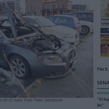
Fler E
SENA
BÅSTA
”Vi ha
en till 31 mars. Foto: Peter Jakobsson
än”