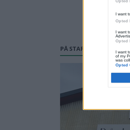
Opted 
I want t
Opted 
I want 
Advertis
Opted 
PÅ STARTSIDAN JUST N
I want t
of my P
was col
Opted 