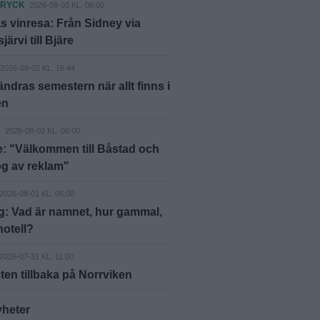
DRYCK
2026-08-03 KL. 06:00
 vinresa: Från Sidney via
ärvi till Bjäre
2026-08-02 KL. 16:44
ändras semestern när allt finns i
en
E
2026-08-02 KL. 06:00
: "Välkommen till Båstad och
g av reklam"
2026-08-01 KL. 06:00
g: Vad är namnet, hur gammal,
hotell?
2026-07-31 KL. 11:00
ten tillbaka på Norrviken
yheter