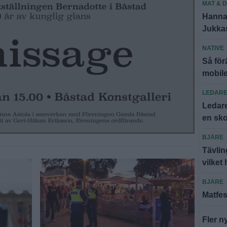
MAT & 
Hannas
Jukkasj
NATIVE
Så för
mobil
LEDAR
Ledare
en sko
BJÄRE
Tävlin
vilket 
BJÄRE
Matfes
Fler n