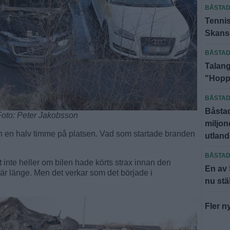
BÅSTA
Tennis
Skanse
BÅSTA
Talang
"Hoppa
BÅSTA
Båsta
 Foto: Peter Jakobsson
miljone
ch en halv timme på platsen. Vad som startade branden
utland
BÅSTA
et inte heller om bilen hade körts strax innan den
En av
där länge. Men det verkar som det började i
nu stä
Fler n