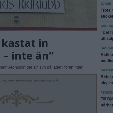
BJÄRE
Trots 
sticke
BÅSTA
"Det f
 kastat in
att säl
BÅSTA
– inte än”
Ridklu
medlem
th Aronsson ger sin syn på läget i föreningen.
BÅSTA
Ridsko
skyll
PERSO
Till Bj
närhe