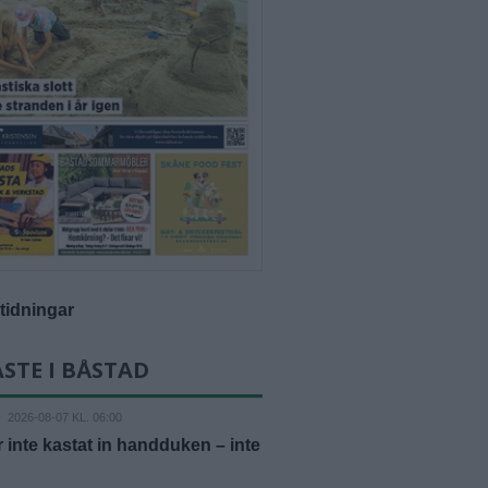
-tidningar
STE I BÅSTAD
D
2026-08-07 KL. 06:00
r inte kastat in handduken – inte