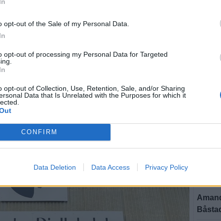
In
o opt-out of the Sale of my Personal Data.
In
to opt-out of processing my Personal Data for Targeted
ing.
In
U
o opt-out of Collection, Use, Retention, Sale, and/or Sharing
ersonal Data that Is Unrelated with the Purposes for which it
lected.
Out
SEN
CONFIRM
BÅSTA
”Vi ha
än”
Data Deletion
Data Access
Privacy Policy
BÅSTA
Amanda
Båstad