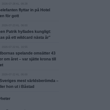
D
2026-07-28 KL. 09:28
elefanten flyttar in på Hotel
n för gott
D
2026-07-23 KL. 06:00
en Patrik hyllades kungligt:
s på ett wildcard nästa år"
D
2026-07-22 KL. 16:55
dbornas spelande omsätter 43
r om året – var sjätte krona till
et
D
2026-07-22 KL. 06:00
 Sveriges mest världsberömda –
ller hon ut i Båstad
yheter