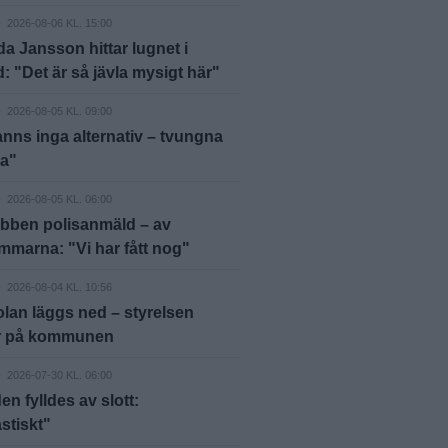
D
2026-08-06 KL. 15:00
 Jansson hittar lugnet i
: "Det är så jävla mysigt här"
D
2026-08-05 KL. 09:00
anns inga alternativ – tvungna
ja"
D
2026-08-05 KL. 06:00
bben polisanmäld – av
marna: "Vi har fått nog"
D
2026-08-04 KL. 10:56
lan läggs ned – styrelsen
er på kommunen
D
2026-07-30 KL. 06:00
en fylldes av slott:
stiskt"