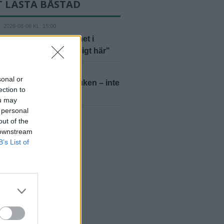
T LÄSTA BÅSTAD
D
2026-08-06 KL. 15:00
 Jansson hittar lugnet i
: "Det är så jävla mysigt här"
D
2026-08-07 KL. 06:00
sonal or
r inte kastat in handduken – inte
ection to
ou may
 personal
yheter
out of the
 downstream
B’s List of