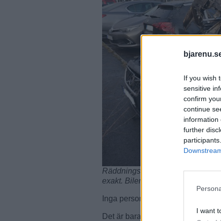
bjarenu.s
If you wish 
sensitive in
confirm you
continue se
information 
further disc
participants
Downstream 
Räddningstjänsten tror det börja
exakt. Bilen brann rejält när de ko
Persona
Inga personer fanns vid branden e
I want t
Det är bara tre veckor sedan flera 