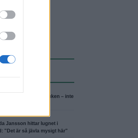
ASTE NYTT
D
2026-08-07 KL. 06:00
r inte kastat in handduken – inte
D
2026-08-06 KL. 15:00
 Jansson hittar lugnet i
: "Det är så jävla mysigt här"