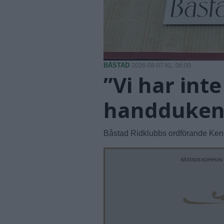
BÅSTAD
2026-08-07 KL. 06:00
”Vi har inte
handduken 
Båstad Ridklubbs ordförande Kenne