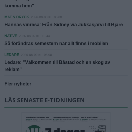
komma hem"
MAT & DRYCK
2026-08-03 KL. 06:00
Hannas vinresa: Från Sidney via Jukkasjärvi till Bjäre
NATIVE
2026-08-02 KL. 16:44
Så förändras semestern när allt finns i mobilen
LEDARE
2026-08-02 KL. 06:00
Ledare: "Välkommen till Båstad och en skog av
reklam"
Fler nyheter
LÄS SENASTE E-TIDNINGEN