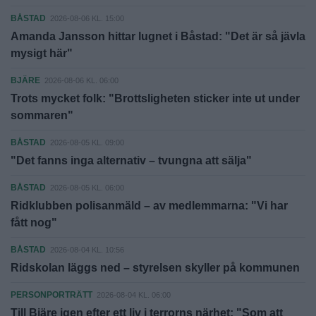
BÅSTAD
2026-08-06 KL. 15:00
Amanda Jansson hittar lugnet i Båstad: "Det är så jävla
mysigt här"
BJÄRE
2026-08-06 KL. 06:00
Trots mycket folk: "Brottsligheten sticker inte ut under
sommaren"
BÅSTAD
2026-08-05 KL. 09:00
"Det fanns inga alternativ – tvungna att sälja"
BÅSTAD
2026-08-05 KL. 06:00
Ridklubben polisanmäld – av medlemmarna: "Vi har
fått nog"
BÅSTAD
2026-08-04 KL. 10:56
Ridskolan läggs ned – styrelsen skyller på kommunen
PERSONPORTRÄTT
2026-08-04 KL. 06:00
Till Bjäre igen efter ett liv i terrorns närhet: "Som att