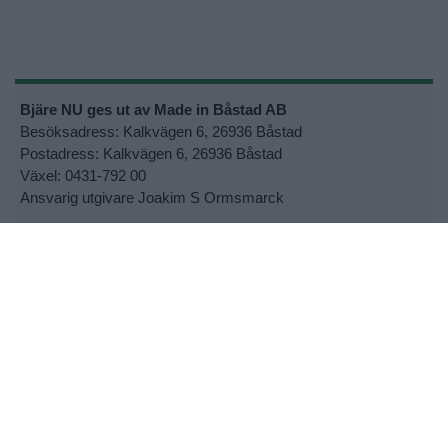
Bjäre NU ges ut av Made in Båstad AB
Besöksadress: Kalkvägen 6, 26936 Båstad
Postadress: Kalkvägen 6, 26936 Båstad
Växel: 0431-792 00
Ansvarig utgivare Joakim S Ormsmarck
Kontakta oss:
info@bjarenu.se
•
Kontakta oss
•
Lokalsupporter
•
Cookie- och personuppgiftspolicy
•
Tipsa oss om nyheter
•
Utebliven tidning