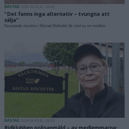
BÅSTAD
2026-08-05 KL. 09:00
"Det fanns inga alternativ – tvungna att
sälja"
Nuvarande styrelse i Båstad Ridklubb får stöd av en medlem.
BÅSTAD
2026-08-05 KL. 06:00
Ridklubben polisanmäld – av medlemmarna: