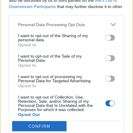
also be disclosed by us to third parties on the
IAB’s List of
Downstream Participants
that may further disclose it to other
third parties.
Personal Data Processing Opt Outs
BÅSTAD
BÅSTAD
2026-08-07 KL. 13:00
2026-08-07 KL. 06:00
Ulf Kristersson
”Vi har inte kastat
I want to opt-out of the Sharing of my
överraskade
in handduken –
personal data.
Opted In
Båstadborna på
inte än”
torget
Båstad Ridklubbs
I want to opt-out of the Sale of my
Personal Data.
Statsministern mötte väljare,
ordförande Kenneth
Opted In
poserade för bilder och
Aronsson ger sin syn på
avslöjade sin gamla dröm
läget i föreningen.
I want to opt-out of processing my
Personal Data for Targeted Advertising.
om att få spela tennis i
Opted In
Båstad.
I want to opt-out of Collection, Use,
Retention, Sale, and/or Sharing of my
Personal Data that Is Unrelated with the
Purposes for which it was collected.
Opted Out
CONFIRM