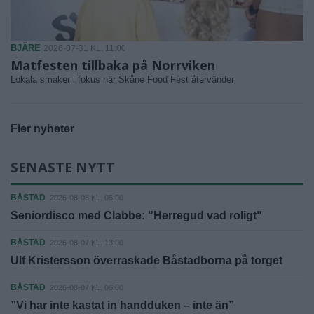
BJÄRE
2026-07-31 KL. 11:00
Matfesten tillbaka på Norrviken
Lokala smaker i fokus när Skåne Food Fest återvänder
Fler nyheter
SENASTE NYTT
BÅSTAD
2026-08-08 KL. 06:00
Seniordisco med Clabbe: "Herregud vad roligt"
BÅSTAD
2026-08-07 KL. 13:00
Ulf Kristersson överraskade Båstadborna på torget
BÅSTAD
2026-08-07 KL. 06:00
”Vi har inte kastat in handduken – inte än”