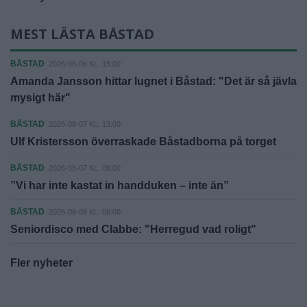
MEST LÄSTA BÅSTAD
BÅSTAD
2026-08-06 KL. 15:00
Amanda Jansson hittar lugnet i Båstad: "Det är så jävla
mysigt här"
BÅSTAD
2026-08-07 KL. 13:00
Ulf Kristersson överraskade Båstadborna på torget
BÅSTAD
2026-08-07 KL. 06:00
”Vi har inte kastat in handduken – inte än”
BÅSTAD
2026-08-08 KL. 06:00
Seniordisco med Clabbe: "Herregud vad roligt"
Fler nyheter