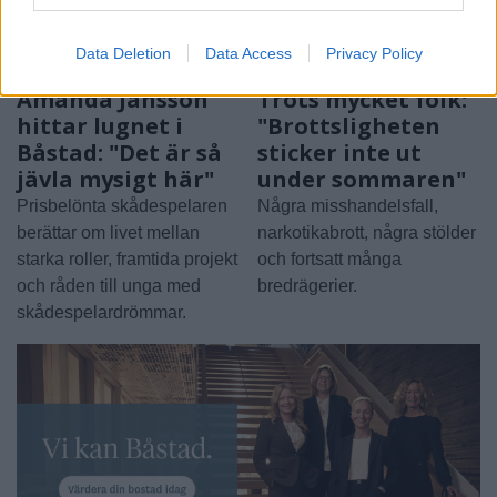
Data Deletion
Data Access
Privacy Policy
BÅSTAD
BJÄRE
2026-08-06 KL. 15:00
2026-08-06 KL. 06:00
Amanda Jansson
Trots mycket folk:
hittar lugnet i
"Brottsligheten
Båstad: "Det är så
sticker inte ut
jävla mysigt här"
under sommaren"
Prisbelönta skådespelaren
Några misshandelsfall,
berättar om livet mellan
narkotikabrott, några stölder
starka roller, framtida projekt
och fortsatt många
och råden till unga med
bredrägerier.
skådespelardrömmar.