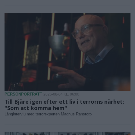
PERSONPORTRÄTT
2026-08-04 KL. 06:00
Till Bjäre igen efter ett liv i terrorns närhet:
"Som att komma hem"
Långintervju med terrorexperten Magnus Ranstorp