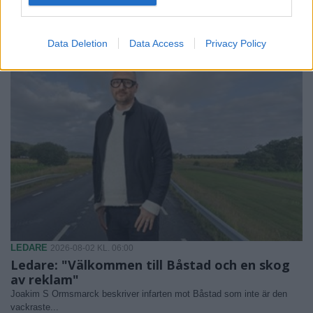
Så förändras semestern när allt finns i
mobilen
Data Deletion
Data Access
Privacy Policy
LEDARE
2026-08-02 KL. 06:00
Ledare: "Välkommen till Båstad och en skog
av reklam"
Joakim S Ormsmarck beskriver infarten mot Båstad som inte är den
vackraste...