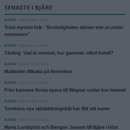
SENASTE I BJÄRE
BJÄRE
2026-08-06 KL. 06:00
Trots mycket folk: "Brottsligheten sticker inte ut under
sommaren"
BJÄRE
2026-08-01 KL. 06:00
Tävling: Vad är namnet, hur gammal, vilket hotell?
BJÄRE
2026-07-31 KL. 11:00
Matfesten tillbaka på Norrviken
BJÄRE
2026-07-31 KL. 06:00
Från barnens första opera till Wagner under bar himmel
BJÄRE
2026-07-29 KL. 06:00
Torekovs nya sjöräddningsbåt har fått sitt namn
BJÄRE
2026-07-21 KL. 06:00
Maria Lundqvist och Bengan Janson till Bjäre i höst