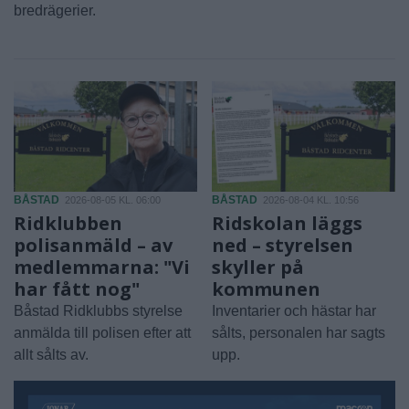
bredrägerier.
BÅSTAD
BÅSTAD
2026-08-05 KL. 06:00
2026-08-04 KL. 10:56
Ridklubben
Ridskolan läggs
polisanmäld – av
ned – styrelsen
medlemmarna: "Vi
skyller på
har fått nog"
kommunen
Båstad Ridklubbs styrelse
Inventarier och hästar har
anmälda till polisen efter att
sålts, personalen har sagts
allt sålts av.
upp.