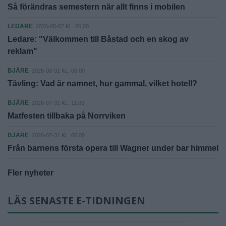
Så förändras semestern när allt finns i mobilen
LEDARE
2026-08-02 KL. 06:00
Ledare: "Välkommen till Båstad och en skog av
reklam"
BJÄRE
2026-08-01 KL. 06:00
Tävling: Vad är namnet, hur gammal, vilket hotell?
BJÄRE
2026-07-31 KL. 11:00
Matfesten tillbaka på Norrviken
BJÄRE
2026-07-31 KL. 06:00
Från barnens första opera till Wagner under bar himmel
Fler nyheter
LÄS SENASTE E-TIDNINGEN