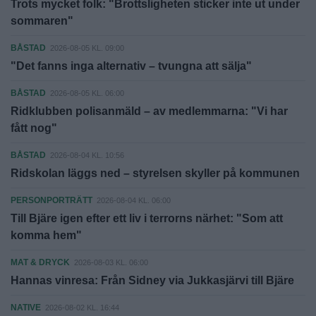
Trots mycket folk: "Brottsligheten sticker inte ut under
sommaren"
BÅSTAD
2026-08-05 KL. 09:00
"Det fanns inga alternativ – tvungna att sälja"
BÅSTAD
2026-08-05 KL. 06:00
Ridklubben polisanmäld – av medlemmarna: "Vi har
fått nog"
BÅSTAD
2026-08-04 KL. 10:56
Ridskolan läggs ned – styrelsen skyller på kommunen
PERSONPORTRÄTT
2026-08-04 KL. 06:00
Till Bjäre igen efter ett liv i terrorns närhet: "Som att
komma hem"
MAT & DRYCK
2026-08-03 KL. 06:00
Hannas vinresa: Från Sidney via Jukkasjärvi till Bjäre
NATIVE
2026-08-02 KL. 16:44