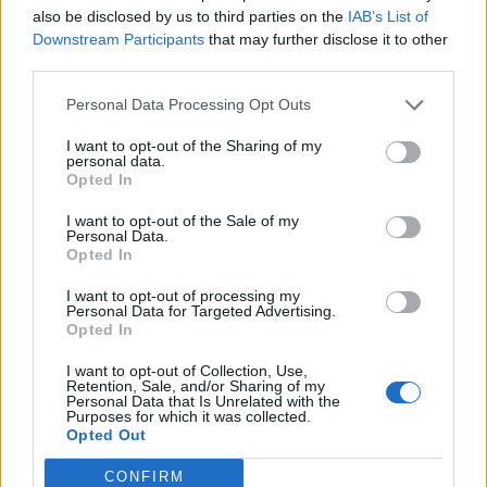
MAT & DRYCK
2026-08-03 KL. 06:00
also be disclosed by us to third parties on the
IAB’s List of
Hannas vinresa: Från Sidney via Jukkasjärvi till
Downstream Participants
that may further disclose it to other
Bjäre
third parties.
Från bartender till biodynamiska vinrankor – vi har träffat Hanna
Personal Data Processing Opt Outs
Lundgren.
I want to opt-out of the Sharing of my
personal data.
Opted In
I want to opt-out of the Sale of my
Personal Data.
Opted In
I want to opt-out of processing my
Personal Data for Targeted Advertising.
Opted In
I want to opt-out of Collection, Use,
Retention, Sale, and/or Sharing of my
Personal Data that Is Unrelated with the
Purposes for which it was collected.
Opted Out
NATIVE
2026-08-02 KL. 16:44
CONFIRM