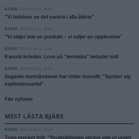
BJÄRE
2026-07-19 KL. 06:00
”Vi behöver se det vackra i alla åldrar”
BJÄRE
2026-07-17 KL. 06:00
"Vi säljer inte en produkt – vi säljer en upplevelse"
BJÄRE
2026-07-16 KL. 13:00
Kanold-krönika: Love på ”tenniska” betyder noll
BJÄRE
2026-07-16 KL. 06:00
Segaste motståndaren har rötter överallt: "Sprider sig
explosionsartat"
Fler nyheter
MEST LÄSTA BJÄRE
BJÄRE
2026-08-06 KL. 06:00
Trots mycket folk: "Brottsligheten sticker inte ut under