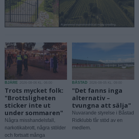
BJÄRE
BÅSTAD
2026-08-06 KL. 06:00
2026-08-05 KL. 09:00
Trots mycket folk:
"Det fanns inga
"Brottsligheten
alternativ –
sticker inte ut
tvungna att sälja"
under sommaren"
Nuvarande styrelse i Båstad
Några misshandelsfall,
Ridklubb får stöd av en
narkotikabrott, några stölder
medlem.
och fortsatt många