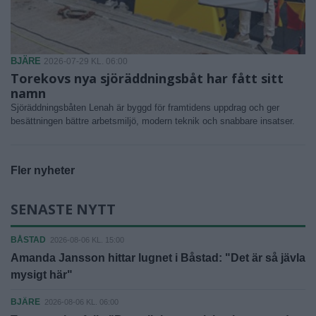
BJÄRE
2026-07-29 KL. 06:00
Torekovs nya sjöräddningsbåt har fått sitt
namn
Sjöräddningsbåten Lenah är byggd för framtidens uppdrag och ger
besättningen bättre arbetsmiljö, modern teknik och snabbare insatser.
Fler nyheter
SENASTE NYTT
BÅSTAD
2026-08-06 KL. 15:00
Amanda Jansson hittar lugnet i Båstad: "Det är så jävla
mysigt här"
BJÄRE
2026-08-06 KL. 06:00