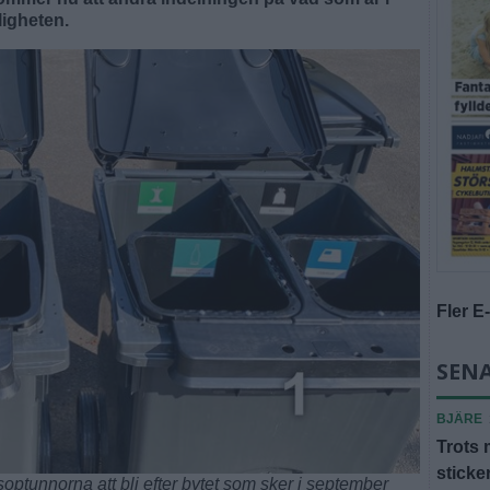
ligheten.
Fler E
SENA
BJÄRE
Trots 
sticke
optunnorna att bli efter bytet som sker i september