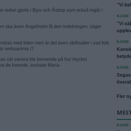
”Vi be
r redan gjorts i Bjuv och Åstorp som också ingår i
BJÄRE
"Vi säl
en ska även Ängelholm få den indelningen, säger
upple
BJÄRE
ndras med tiden men är det även skillnader i vad folk
 är verksamma i?
Kanold
betyde
an väl variera lite beroende på hur mycket
ära de boende, avslutar Maria.
BJÄRE
Segast
överal
Fler n
MEST
BJÄRE