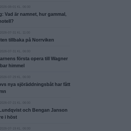
2026-08-01 KL. 06:00
g: Vad är namnet, hur gammal,
hotell?
2026-07-31 KL. 11:00
ten tillbaka på Norrviken
2026-07-31 KL. 06:00
arnens första opera till Wagner
 bar himmel
2026-07-29 KL. 06:00
vs nya sjöräddningsbåt har fått
amn
2026-07-21 KL. 06:00
 Lundqvist och Bengan Janson
äre i höst
2026-07-19 KL. 06:00