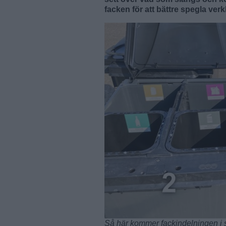
facken för att bättre spegla verk
Så här kommer fackindelningen i s