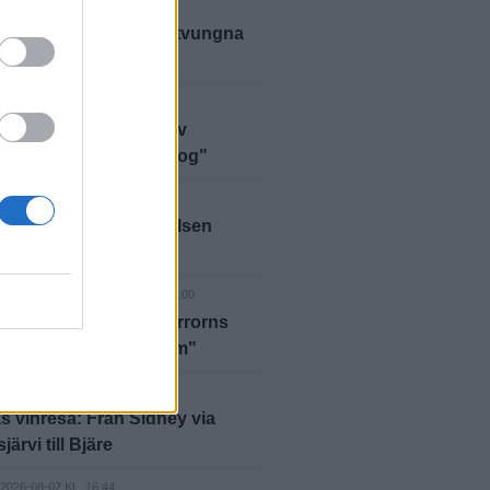
D
2026-08-05 KL. 09:00
anns inga alternativ – tvungna
ja"
D
2026-08-05 KL. 06:00
bben polisanmäld – av
marna: "Vi har fått nog"
D
2026-08-04 KL. 10:56
lan läggs ned – styrelsen
er på kommunen
NPORTRÄTT
2026-08-04 KL. 06:00
äre igen efter ett liv i terrorns
t: "Som att komma hem"
DRYCK
2026-08-03 KL. 06:00
 vinresa: Från Sidney via
ärvi till Bjäre
2026-08-02 KL. 16:44