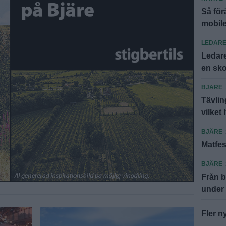
Så för
mobil
LEDAR
Ledare
en sko
BJÄRE
Tävlin
vilket 
BJÄRE
Matfes
BJÄRE
Från b
under
Fler n