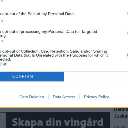
In
BÅSTA
"Det f
o opt-out of the Sale of my Personal Data.
att säl
In
BÅSTA
to opt-out of processing my Personal Data for Targeted
Ridklu
ing.
In
medlem
sson hittar
o opt-out of Collection, Use, Retention, Sale, and/or Sharing
BÅSTA
ersonal Data that Is Unrelated with the Purposes for which it
Ridsko
lected.
stad: "Det är så
Out
skyll
CONFIRM
PERSO
t här"
Till Bj
närhe
Data Deletion
Data Access
Privacy Policy
om livet mellan starka roller, framtida projekt och
MAT & 
römmar.
Hannas
Jukkasj
NATIVE