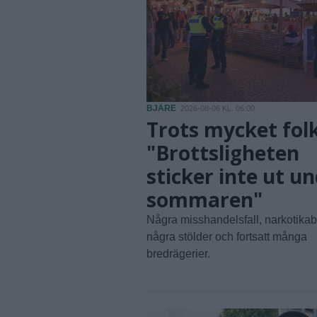
BJÄRE
2026-08-06 KL. 06:00
Trots mycket folk
"Brottsligheten
sticker inte ut u
sommaren"
Några misshandelsfall, narkotikabr
några stölder och fortsatt många
bredrägerier.