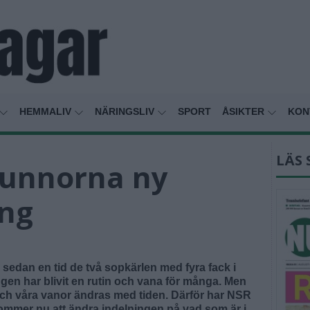
HEMMALIV
NÄRINGSLIV
SPORT
ÅSIKTER
KON
LÄS 
tunnorna ny
ing
sedan en tid de två sopkärlen med fyra fack i
ngen har blivit en rutin och vana för många. Men
t och våra vanor ändras med tiden. Därför har NSR
ommer nu att ändra indelningen på vad som är i