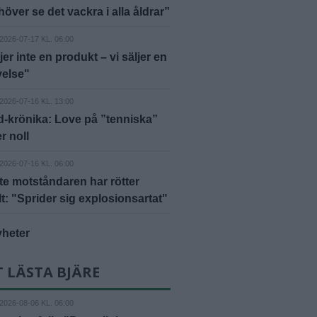
höver se det vackra i alla åldrar”
2026-07-17 KL. 06:00
jer inte en produkt – vi säljer en
velse"
2026-07-16 KL. 13:00
-krönika: Love på ”tenniska”
r noll
2026-07-16 KL. 06:00
e motståndaren har rötter
lt: "Sprider sig explosionsartat"
yheter
 LÄSTA BJÄRE
2026-08-06 KL. 06:00