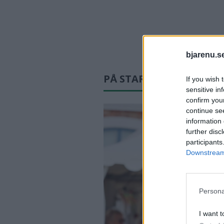
bjarenu.s
PÅ STARTSIDAN JUST N
If you wish 
sensitive in
confirm you
continue se
information 
further disc
participants
Downstream 
Persona
I want t