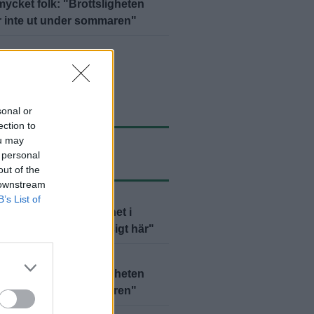
mycket folk: "Brottsligheten
r inte ut under sommaren"
yheter
sonal or
ection to
ou may
 personal
ASTE NYTT
out of the
 downstream
D
2026-08-06 KL. 15:00
B’s List of
 Jansson hittar lugnet i
: "Det är så jävla mysigt här"
2026-08-06 KL. 06:00
mycket folk: "Brottsligheten
r inte ut under sommaren"