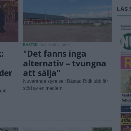
LÄS 
BÅSTAD
2026-08-05 KL. 09:00
:
"Det fanns inga
alternativ – tvungna
nder
att sälja"
Nuvarande styrelse i Båstad Ridklubb får
stöd av en medlem.
ott,