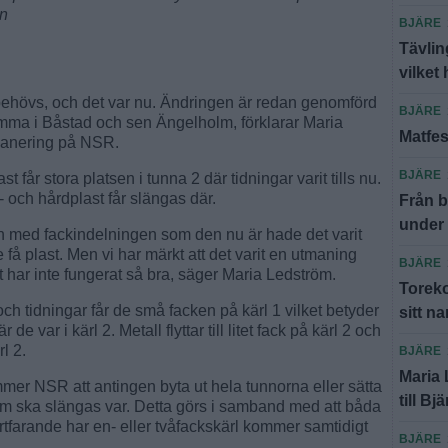
on
BJÄRE
Tävlin
vilket 
t behövs, och det var nu. Ändringen är redan genomförd
BJÄRE
amma i Båstad och sen Ängelholm, förklarar Maria
Matfes
planering på NSR.
BJÄRE
st får stora platsen i tunna 2 där tidningar varit tills nu.
 och hårdplast får slängas där.
Från b
under
men med fackindelningen som den nu är hade det varit
e få plast. Men vi har märkt att det varit en utmaning
BJÄRE
 har inte fungerat så bra, säger Maria Ledström.
Toreko
och tidningar får de små facken på kärl 1 vilket betyder
sitt n
 var i kärl 2. Metall flyttar till litet fack på kärl 2 och
l 2.
BJÄRE
Maria
er NSR att antingen byta ut hela tunnorna eller sätta
till Bj
om ska slängas var. Detta görs i samband med att båda
tfarande har en- eller tvåfackskärl kommer samtidigt
BJÄRE