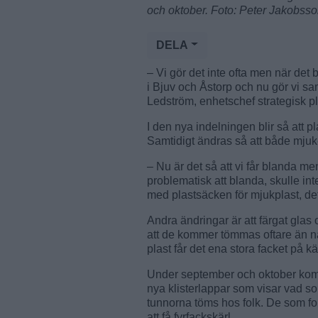
och oktober. Foto: Peter Jakobss
DELA
– Vi gör det inte ofta men när de
i Bjuv och Åstorp och nu gör vi s
Ledström, enhetschef strategisk 
I den nya indelningen blir så att pla
Samtidigt ändras så att både mjuk-
– Nu är det så att vi får blanda 
problematisk att blanda, skulle int
med plastsäcken för mjukplast, det
Andra ändringar är att färgat glas 
att de kommer tömmas oftare än när de
plast får det ena stora facket på kär
Under september och oktober komm
nya klisterlappar som visar vad s
tunnorna töms hos folk. De som for
att få fyrfackskärl.