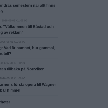
ändras semestern när allt finns i
en
E
2026-08-02 KL. 06:00
: "Välkommen till Båstad och
g av reklam"
2026-08-01 KL. 06:00
g: Vad är namnet, hur gammal,
hotell?
2026-07-31 KL. 11:00
ten tillbaka på Norrviken
2026-07-31 KL. 06:00
arnens första opera till Wagner
 bar himmel
yheter