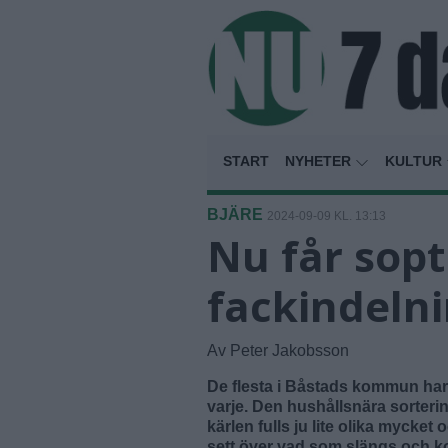
START
NYHETER
KULTUR
BJÄRE
2024-09-09 KL. 13:13
Nu får sop
fackindeln
Av Peter Jakobsson
De flesta i Båstads kommun har 
varje. Den hushållsnära sorteri
kärlen fulls ju lite olika mycke
sett över vad som slängs och k