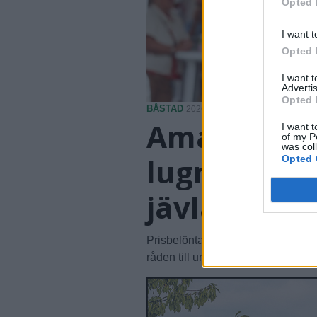
Opted 
I want t
Opted 
I want 
Advertis
Opted 
BÅSTAD
2026-08-06 KL. 15:00
Amanda Jan
I want t
of my P
was col
lugnet i Bå
Opted 
jävla mysig
Prisbelönta skådespelaren berättar 
råden till unga med skådespelard