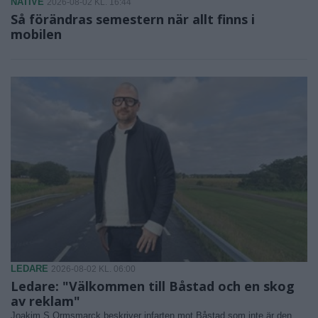
NATIVE
2026-08-02 KL. 16:44
Så förändras semestern när allt finns i
mobilen
LEDARE
2026-08-02 KL. 06:00
Ledare: "Välkommen till Båstad och en skog
av reklam"
Joakim S Ormsmarck beskriver infarten mot Båstad som inte är den