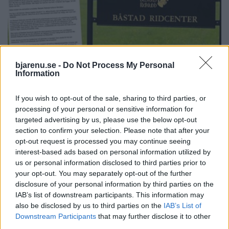
bjarenu.se -
Do Not Process My Personal
BÅSTAD
Information
2026-08-04 KL. 10:56
Ridskolan läggs ned – styrelsen skyller på
kommunen
If you wish to opt-out of the sale, sharing to third parties, or
Inventarier och hästar har sålts, personalen har sagts upp.
processing of your personal or sensitive information for
targeted advertising by us, please use the below opt-out
section to confirm your selection. Please note that after your
opt-out request is processed you may continue seeing
interest-based ads based on personal information utilized by
us or personal information disclosed to third parties prior to
your opt-out. You may separately opt-out of the further
disclosure of your personal information by third parties on the
IAB’s list of downstream participants. This information may
also be disclosed by us to third parties on the
IAB’s List of
Downstream Participants
that may further disclose it to other
third parties.