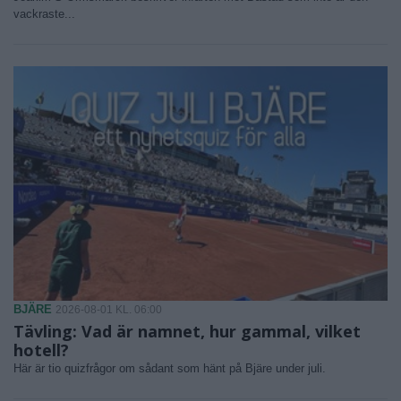
vackraste...
BJÄRE
2026-08-01 KL. 06:00
Tävling: Vad är namnet, hur gammal, vilket
hotell?
Här är tio quizfrågor om sådant som hänt på Bjäre under juli.