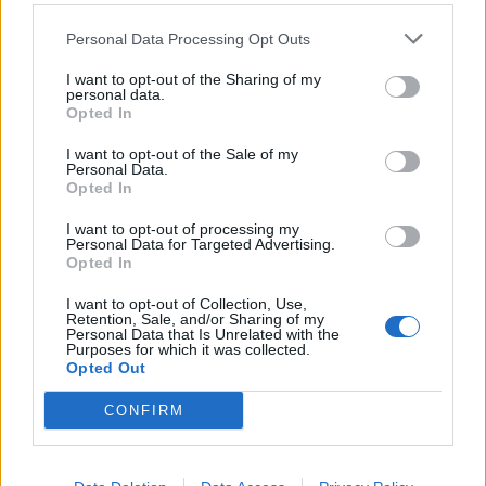
Personal Data Processing Opt Outs
I want to opt-out of the Sharing of my
personal data.
PERSONPORTRÄTT
2026-08-04 KL. 06:00
Opted In
Till Bjäre igen efter ett liv i terrorns närhet:
"Som att komma hem"
I want to opt-out of the Sale of my
Långintervju med terrorexperten Magnus Ranstorp
Personal Data.
Opted In
I want to opt-out of processing my
Personal Data for Targeted Advertising.
Opted In
I want to opt-out of Collection, Use,
Retention, Sale, and/or Sharing of my
Personal Data that Is Unrelated with the
Purposes for which it was collected.
Opted Out
CONFIRM