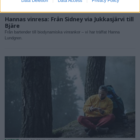
Data Deletion
Data Access
Privacy Policy
MAT & DRYCK
2026-08-03 KL. 06:00
Hannas vinresa: Från Sidney via Jukkasjärvi till
Bjäre
Från bartender till biodynamiska vinrankor – vi har träffat Hanna
Lundgren.