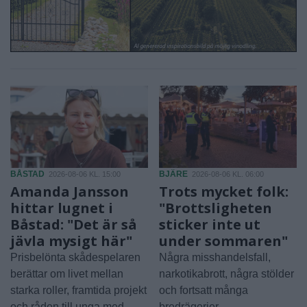
BÅSTAD
BJÄRE
2026-08-06 KL. 15:00
2026-08-06 KL. 06:00
Amanda Jansson
Trots mycket folk:
hittar lugnet i
"Brottsligheten
Båstad: "Det är så
sticker inte ut
jävla mysigt här"
under sommaren"
Prisbelönta skådespelaren
Några misshandelsfall,
berättar om livet mellan
narkotikabrott, några stölder
starka roller, framtida projekt
och fortsatt många
och råden till unga med
bredrägerier.