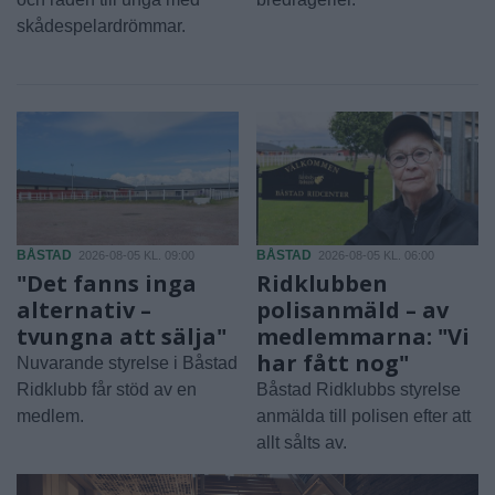
skådespelardrömmar.
BÅSTAD
BÅSTAD
2026-08-05 KL. 09:00
2026-08-05 KL. 06:00
"Det fanns inga
Ridklubben
alternativ –
polisanmäld – av
tvungna att sälja"
medlemmarna: "Vi
har fått nog"
Nuvarande styrelse i Båstad
Ridklubb får stöd av en
Båstad Ridklubbs styrelse
medlem.
anmälda till polisen efter att
allt sålts av.