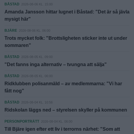
BÅSTAD
2026-08-06 KL. 15:00
Amanda Jansson hittar lugnet i Båstad: "Det är så jävla
mysigt här"
BJÄRE
2026-08-06 KL. 06:00
Trots mycket folk: "Brottsligheten sticker inte ut under
sommaren"
BÅSTAD
2026-08-05 KL. 09:00
"Det fanns inga alternativ – tvungna att sälja"
BÅSTAD
2026-08-05 KL. 06:00
Ridklubben polisanmäld – av medlemmarna: "Vi har
fått nog"
BÅSTAD
2026-08-04 KL. 10:56
Ridskolan läggs ned – styrelsen skyller på kommunen
PERSONPORTRÄTT
2026-08-04 KL. 06:00
Till Bjäre igen efter ett liv i terrorns närhet: "Som att