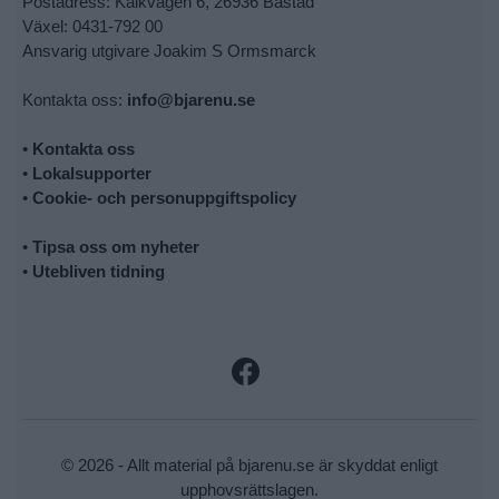
Postadress: Kalkvägen 6, 26936 Båstad
Växel: 0431-792 00
Ansvarig utgivare Joakim S Ormsmarck
Kontakta oss:
info@bjarenu.se
•
Kontakta oss
•
Lokalsupporter
•
Cookie- och personuppgiftspolicy
•
Tipsa oss om nyheter
•
Utebliven tidning
© 2026 - Allt material på bjarenu.se är skyddat enligt
upphovsrättslagen.