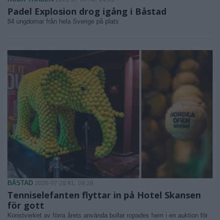
Padel Explosion drog igång i Båstad
84 ungdomar från hela Sverige på plats
BÅSTAD
2026-07-28 KL. 09:28
Tenniselefanten flyttar in på Hotel Skansen
för gott
Konstverket av förra årets använda bollar ropades hem i en auktion för