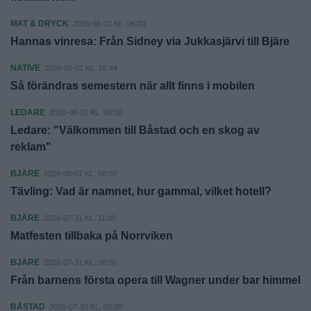
MAT & DRYCK
2026-08-03 KL. 06:00
Hannas vinresa: Från Sidney via Jukkasjärvi till Bjäre
NATIVE
2026-08-02 KL. 16:44
Så förändras semestern när allt finns i mobilen
LEDARE
2026-08-02 KL. 06:00
Ledare: "Välkommen till Båstad och en skog av
reklam"
BJÄRE
2026-08-01 KL. 06:00
Tävling: Vad är namnet, hur gammal, vilket hotell?
BJÄRE
2026-07-31 KL. 11:00
Matfesten tillbaka på Norrviken
BJÄRE
2026-07-31 KL. 06:00
Från barnens första opera till Wagner under bar himmel
BÅSTAD
2026-07-30 KL. 06:00