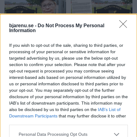
bjarenu.se -
Do Not Process My Personal
Information
BÅSTAD
BÅSTAD
2026-08-05 KL. 06:00
2026-08-04 KL. 10:56
Ridklubben
Ridskolan läggs
If you wish to opt-out of the sale, sharing to third parties, or
polisanmäld – av
ned – styrelsen
processing of your personal or sensitive information for
medlemmarna: "Vi
skyller på
targeted advertising by us, please use the below opt-out
har fått nog"
kommunen
section to confirm your selection. Please note that after your
Båstad Ridklubbs styrelse
Inventarier och hästar har
opt-out request is processed you may continue seeing
anmälda till polisen efter att
sålts, personalen har sagts
interest-based ads based on personal information utilized by
us or personal information disclosed to third parties prior to
allt sålts av.
upp.
your opt-out. You may separately opt-out of the further
disclosure of your personal information by third parties on the
IAB’s list of downstream participants. This information may
also be disclosed by us to third parties on the
IAB’s List of
Downstream Participants
that may further disclose it to other
third parties.
Personal Data Processing Opt Outs