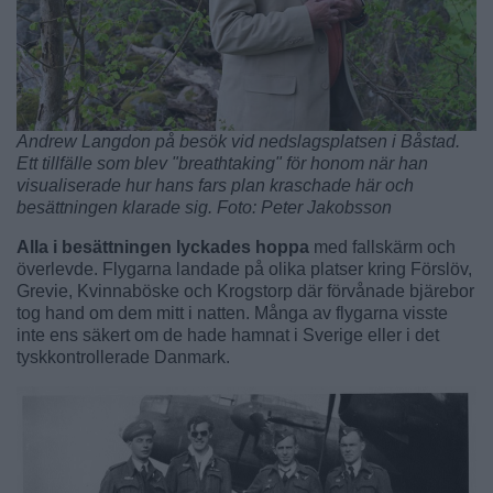
Andrew Langdon på besök vid nedslagsplatsen i Båstad.
Ett tillfälle som blev "breathtaking" för honom när han
visualiserade hur hans fars plan kraschade här och
besättningen klarade sig. Foto: Peter Jakobsson
Alla i besättningen lyckades hoppa
med fallskärm och
överlevde. Flygarna landade på olika platser kring Förslöv,
Grevie, Kvinnaböske och Krogstorp där förvånade bjärebor
tog hand om dem mitt i natten. Många av flygarna visste
inte ens säkert om de hade hamnat i Sverige eller i det
tyskkontrollerade Danmark.