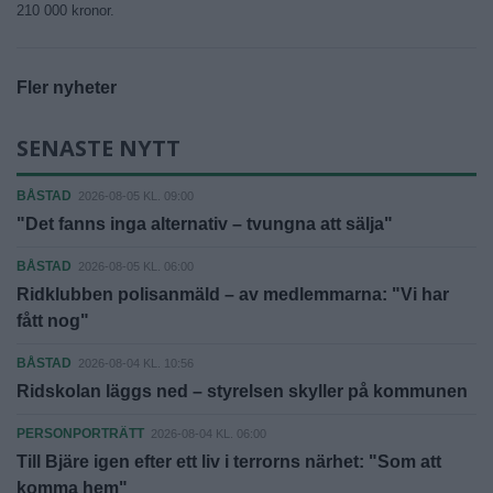
210 000 kronor.
Fler nyheter
SENASTE NYTT
BÅSTAD
2026-08-05 KL. 09:00
"Det fanns inga alternativ – tvungna att sälja"
BÅSTAD
2026-08-05 KL. 06:00
Ridklubben polisanmäld – av medlemmarna: "Vi har
fått nog"
BÅSTAD
2026-08-04 KL. 10:56
Ridskolan läggs ned – styrelsen skyller på kommunen
PERSONPORTRÄTT
2026-08-04 KL. 06:00
Till Bjäre igen efter ett liv i terrorns närhet: "Som att
komma hem"