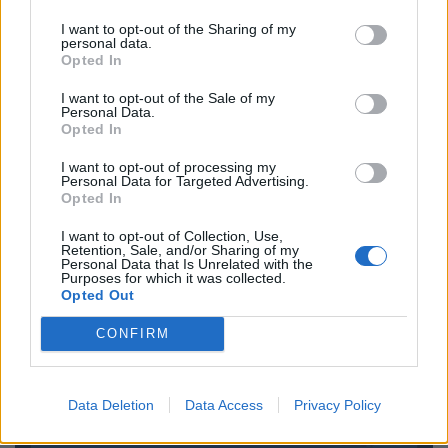
I want to opt-out of the Sharing of my
PERSONPORTRÄTT
MAT & DRYCK
2026-08-04 KL.
2026-08-03 KL. 06:00
personal data.
06:00
Hannas vinresa:
Opted In
Till Bjäre igen
Från Sidney via
I want to opt-out of the Sale of my
efter ett liv i
Jukkasjärvi till
Personal Data.
terrorns närhet:
Bjäre
Opted In
"Som att komma
Från bartender till
I want to opt-out of processing my
hem"
Personal Data for Targeted Advertising.
biodynamiska vinrankor – vi
Opted In
Långintervju med
har träffat Hanna Lundgren.
terrorexperten Magnus
I want to opt-out of Collection, Use,
Ranstorp
Retention, Sale, and/or Sharing of my
Personal Data that Is Unrelated with the
Purposes for which it was collected.
Opted Out
CONFIRM
Data Deletion
Data Access
Privacy Policy