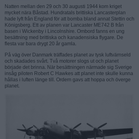
Natten mellan den 29 och 30 augusti 1944 kom kriget
mycket nära Båstad. Hundratals brittiska Lancasterplan
hade lyft från England för att bomba bland annat Stettin och
Königsberg. Ett av planen var Lancaster ME742 B från
basen i Wickenby i Lincolnshire. Ombord fanns en ung
besättning med brittiska och kanadensiska flygare. De
flesta var bara drygt 20 år gamla.
På väg över Danmark träffades planet av tysk luftvärnseld
och skadades svårt. Två motorer slogs ut och planet
började det brinna. När besättningen närmade sig Sverige
insåg piloten Robert C Hawkes att planet inte skulle kunna
hållas i luften länge till. Ordern gavs att hoppa och överge
planet.