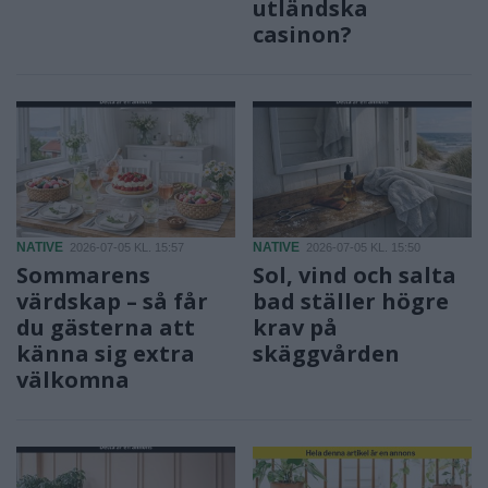
utländska
casinon?
NATIVE
NATIVE
2026-07-05 KL. 15:57
2026-07-05 KL. 15:50
Sommarens
Sol, vind och salta
värdskap – så får
bad ställer högre
du gästerna att
krav på
känna sig extra
skäggvården
välkomna