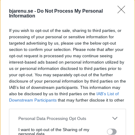
mötesplatser:
låt även andra
Bjärehalvön
smaka sig genom
bjarenu.se -
Do Not Process My Personal
Information
skapar
Bjäre
onlinegemenskape
If you wish to opt-out of the sale, sharing to third parties, or
r som ersätter det
processing of your personal or sensitive information for
fysiska kaféet
targeted advertising by us, please use the below opt-out
section to confirm your selection. Please note that after your
opt-out request is processed you may continue seeing
interest-based ads based on personal information utilized by
us or personal information disclosed to third parties prior to
your opt-out. You may separately opt-out of the further
disclosure of your personal information by third parties on the
IAB’s list of downstream participants. This information may
also be disclosed by us to third parties on the
IAB’s List of
Downstream Participants
that may further disclose it to other
NATIVE
NATIVE
2026-06-11 KL. 11:52
2026-05-21 KL. 10:29
Därför spelar
Hur platser
third parties.
svenskar online –
förändras när
Personal Data Processing Opt Outs
underhållning
årstiderna styr
viktigare än
tempot i ett
I want to opt-out of the Sharing of my
personal data.