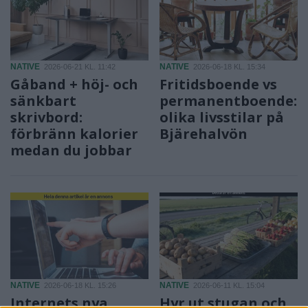
NATIVE
NATIVE
2026-06-21 KL. 11:42
2026-06-18 KL. 15:34
Gåband + höj- och
Fritidsboende vs
sänkbart
permanentboende:
skrivbord:
olika livsstilar på
förbränn kalorier
Bjärehalvön
medan du jobbar
NATIVE
NATIVE
2026-06-18 KL. 15:26
2026-06-11 KL. 15:04
Internets nya
Hyr ut stugan och