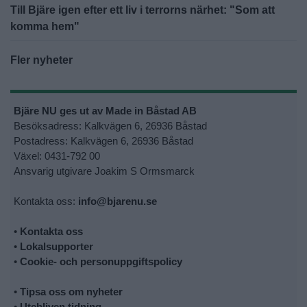
Till Bjäre igen efter ett liv i terrorns närhet: "Som att
komma hem"
Fler nyheter
Bjäre NU ges ut av Made in Båstad AB
Besöksadress: Kalkvägen 6, 26936 Båstad
Postadress: Kalkvägen 6, 26936 Båstad
Växel: 0431-792 00
Ansvarig utgivare Joakim S Ormsmarck
Kontakta oss:
info@bjarenu.se
•
Kontakta oss
•
Lokalsupporter
•
Cookie- och personuppgiftspolicy
•
Tipsa oss om nyheter
•
Utebliven tidning