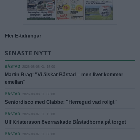
Fler E-tidningar
SENASTE NYTT
BÅSTAD
2026-08-08 KL. 15:00
Martin Brag: "Vi älskar Båstad – men livet kommer
emellan"
BÅSTAD
2026-08-08 KL. 06:00
Seniordisco med Clabbe: "Herregud vad roligt"
BÅSTAD
2026-08-07 KL. 13:00
Ulf Kristersson överraskade Båstadborna på torget
BÅSTAD
2026-08-07 KL. 06:00