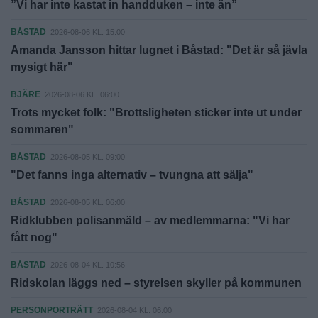
”Vi har inte kastat in handduken – inte än”
BÅSTAD
2026-08-06 KL. 15:00
Amanda Jansson hittar lugnet i Båstad: "Det är så jävla
mysigt här"
BJÄRE
2026-08-06 KL. 06:00
Trots mycket folk: "Brottsligheten sticker inte ut under
sommaren"
BÅSTAD
2026-08-05 KL. 09:00
"Det fanns inga alternativ – tvungna att sälja"
BÅSTAD
2026-08-05 KL. 06:00
Ridklubben polisanmäld – av medlemmarna: "Vi har
fått nog"
BÅSTAD
2026-08-04 KL. 10:56
Ridskolan läggs ned – styrelsen skyller på kommunen
PERSONPORTRÄTT
2026-08-04 KL. 06:00