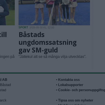
SPORT
2026-05-30 KL. 12:00
ill
Båstads
ungdomssatsning
gav SM-guld
lingen på
”Jättekul att se så många vilja utvecklas”.
ad AB
•
Kontakta oss
 Båstad
•
Lokalsupporter
stad
•
Cookie- och personuppgiftsp
arck
•
Tipsa oss om nyheter