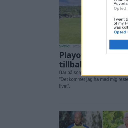
Advertis
Opted 
I want t
of my P
was col
Opted 
SPORT
2026-06-20 KL. 05:58
Playoff-hjälten
tillbaka i Båstad
Bär på sorgen om missade VM-d
”Det kommer jag ha med mig rest
livet”.