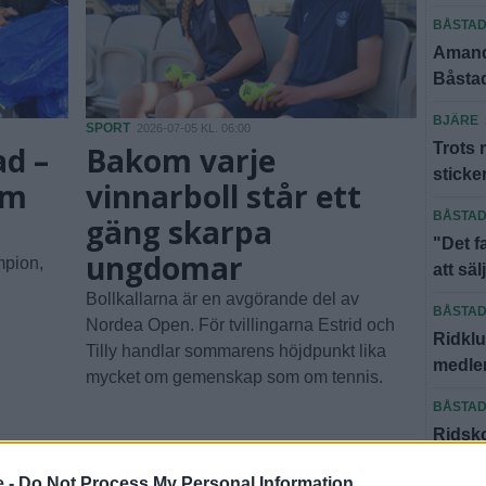
BÅSTA
Amanda
Båstad
BJÄRE
SPORT
2026-07-05 KL. 06:00
Trots 
ad –
Bakom varje
sticke
em
vinnarboll står ett
BÅSTA
gäng skarpa
"Det f
ungdomar
mpion,
att säl
Bollkallarna är en avgörande del av
BÅSTA
Nordea Open. För tvillingarna Estrid och
Ridklu
Tilly handlar sommarens höjdpunkt lika
medlem
mycket om gemenskap som om tennis.
BÅSTA
Ridsko
skyll
e -
Do Not Process My Personal Information