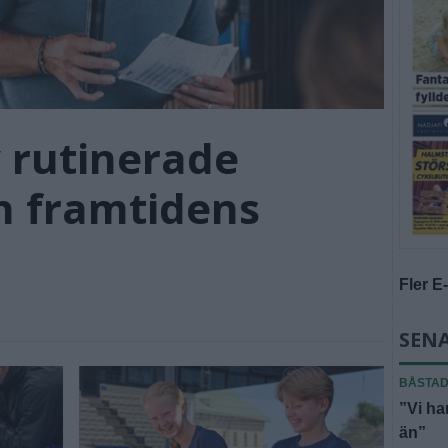
 rutinerade
h framtidens
Fler E
SEN
BÅSTA
”Vi ha
än”