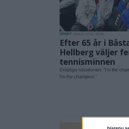
SPORT
2026-07-08 KL. 05:58
Efter 65 år i Båst
Hellberg väljer f
tennisminnen
Dråpliga situationen: "I'm the cha
I'm the champion."
bjarenu.s