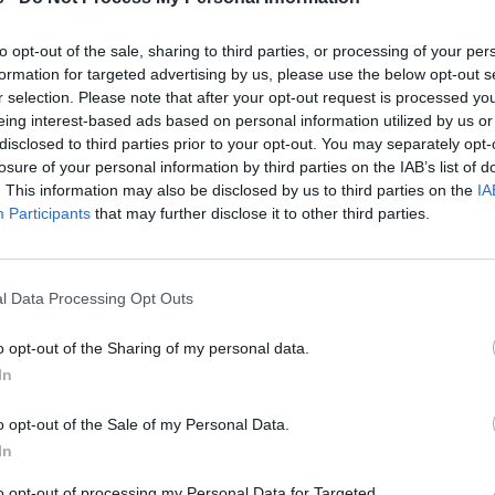
PERSO
Till Bj
to opt-out of the sale, sharing to third parties, or processing of your per
närhe
formation for targeted advertising by us, please use the below opt-out s
r selection. Please note that after your opt-out request is processed y
MAT & 
eing interest-based ads based on personal information utilized by us or
Hannas
disclosed to third parties prior to your opt-out. You may separately opt-
losure of your personal information by third parties on the IAB’s list of
Jukkasj
. This information may also be disclosed by us to third parties on the
IA
SPORT
2026-06-20 KL. 11:58
NATIVE
Participants
that may further disclose it to other third parties.
ll
Lukas tränar både
Så för
tad
barn och herrlag – nu
mobil
prisas han för sitt
 lockar
l Data Processing Opt Outs
LEDAR
arbete
Ledare
o opt-out of the Sharing of my personal data.
en sko
Får Skånes Idrottsledarstipendium 2026.
In
Fler n
o opt-out of the Sale of my Personal Data.
In
to opt-out of processing my Personal Data for Targeted