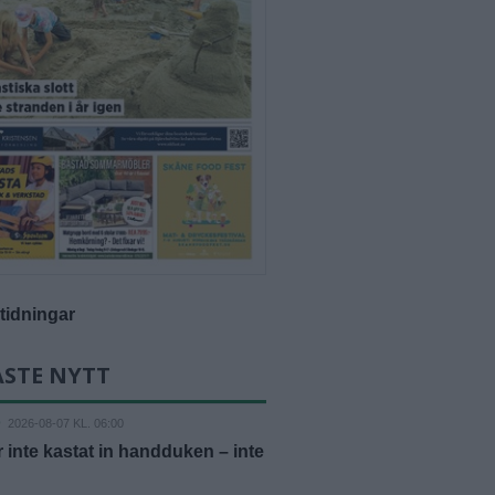
-tidningar
ASTE NYTT
D
2026-08-07 KL. 06:00
r inte kastat in handduken – inte