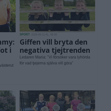
SPORT
2026-06-11 KL. 06:00
mmy:
Giffen vill bryta den
ot i
negativa tjejtrenden
Ledaren Maria: "Vi försöker vara lyhörda
för vad tjejerna själva vill göra"
västerut