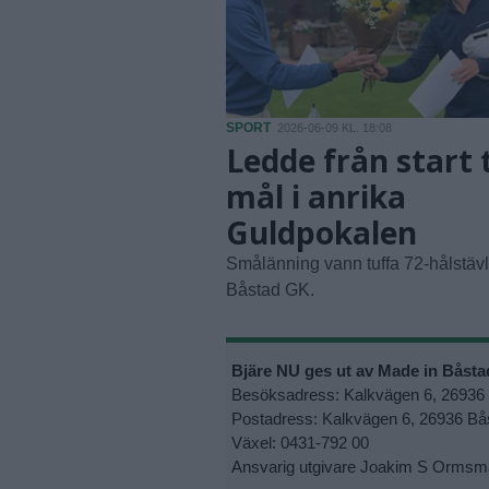
SPORT
2026-06-09 KL. 18:08
Ledde från start t
mål i anrika
Guldpokalen
Smålänning vann tuffa 72-hålstäv
Båstad GK.
Bjäre NU ges ut av Made in Båst
Besöksadress: Kalkvägen 6, 26936
Postadress: Kalkvägen 6, 26936 Bå
Växel: 0431-792 00
Ansvarig utgivare Joakim S Ormsm