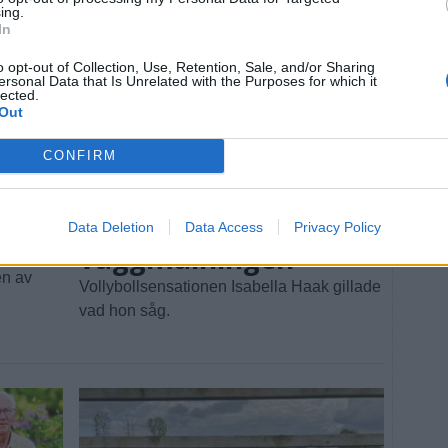
ing.
In
o opt-out of Collection, Use, Retention, Sale, and/or Sharing
ersonal Data that Is Unrelated with the Purposes for which it
lected.
Out
CONFIRM
SPORT
2026-06-14 KL. 12:23
Isabella fick äntligen
se sig själv på
Data Deletion
Data Access
Privacy Policy
väggmålningen
römmen:
en av
Vollybollsensationen Isabella Haak gillade
vad hon såg.