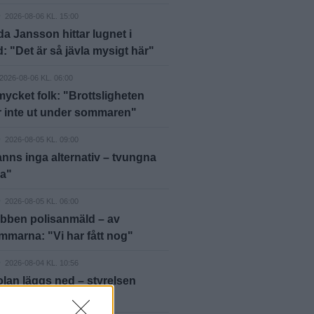
D
2026-08-06 KL. 15:00
 Jansson hittar lugnet i
: "Det är så jävla mysigt här"
2026-08-06 KL. 06:00
mycket folk: "Brottsligheten
r inte ut under sommaren"
D
2026-08-05 KL. 09:00
anns inga alternativ – tvungna
ja"
D
2026-08-05 KL. 06:00
bben polisanmäld – av
marna: "Vi har fått nog"
D
2026-08-04 KL. 10:56
lan läggs ned – styrelsen
er på kommunen