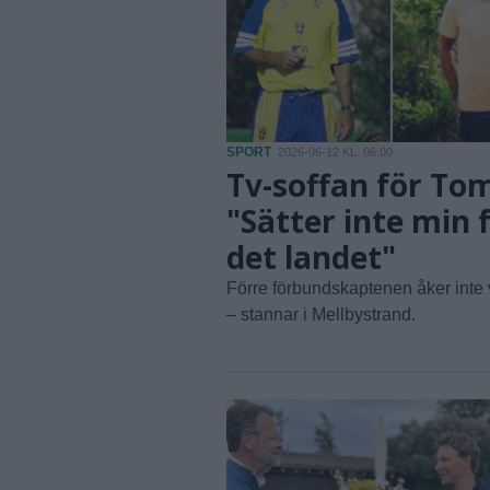
SPORT
2026-06-12 KL. 06:00
Tv-soffan för To
"Sätter inte min f
det landet"
Förre förbundskaptenen åker inte 
– stannar i Mellbystrand.