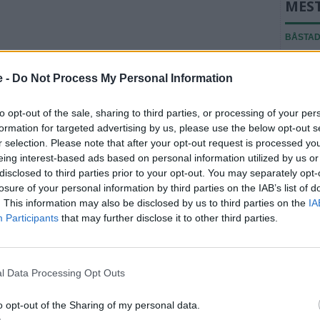
MES
BÅSTA
Ridklu
medlem
e -
Do Not Process My Personal Information
BÅSTA
to opt-out of the sale, sharing to third parties, or processing of your per
Ridsko
formation for targeted advertising by us, please use the below opt-out s
skyll
r selection. Please note that after your opt-out request is processed y
eing interest-based ads based on personal information utilized by us or
BÅSTA
disclosed to third parties prior to your opt-out. You may separately opt-
"Det f
losure of your personal information by third parties on the IAB’s list of
att säl
. This information may also be disclosed by us to third parties on the
IA
Participants
that may further disclose it to other third parties.
Fler n
l Data Processing Opt Outs
U
o opt-out of the Sharing of my personal data.