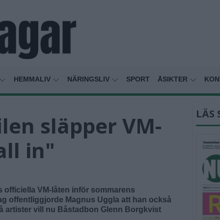
HEMMALIV
NÄRINGSLIV
SPORT
ÅSIKTER
KON
LÄS 
ilen släpper VM-
all in"
officiella VM-låten inför sommarens
dag offentliggjorde Magnus Uggla att han också
å artister vill nu Båstadbon Glenn Borgkvist