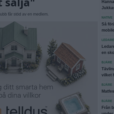
 sälja"
Hannas
Jukkasj
lubb får stöd av en medlem.
NATIVE
Så för
mobil
LEDAR
Ledare
en sko
BJÄRE
Tävlin
vilket 
BJÄRE
Matfes
BJÄRE
Från b
under