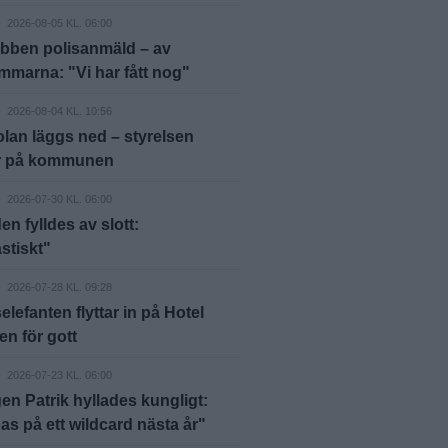
D
2026-08-05 KL. 06:00
bben polisanmäld – av
marna: "Vi har fått nog"
D
2026-08-04 KL. 10:56
lan läggs ned – styrelsen
er på kommunen
D
2026-07-30 KL. 06:00
en fylldes av slott:
stiskt"
D
2026-07-28 KL. 09:28
elefanten flyttar in på Hotel
n för gott
D
2026-07-23 KL. 06:00
en Patrik hyllades kungligt:
s på ett wildcard nästa år"