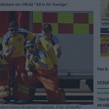
läckers sin VM-låt ”All in för Sverige”.
Fler E
SENA
BÅSTA
"Det f
att säl
bon Glenn Borgkvist i spetsen. Foto: Kristoffer