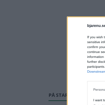
bjarenu.s
If you wish 
sensitive in
confirm you
continue se
information 
further disc
participants
Downstream 
Persona
PÅ STARTSIDAN JUST N
I want t