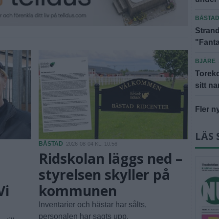
BÅSTA
Strand
"Fanta
BJÄRE
Toreko
sitt n
Fler n
LÄS 
BÅSTAD
2026-08-04 KL. 10:56
Ridskolan läggs ned –
styrelsen skyller på
Vi
kommunen
Inventarier och hästar har sålts,
personalen har sagts upp.