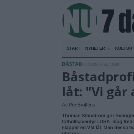
START
NYHETER
KULTUR
BÅSTAD
2026-05-08 KL. 10:00
Båstadprof
låt: "Vi går 
Av Per Brolléus
Thomas Stenström gör Sveriges 
fotbollsäventyr i USA. Idag fre
släpper en VM-låt. Men dessa tv
utmana.