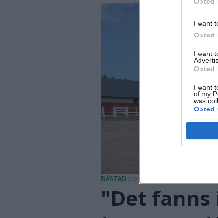
Opted 
I want t
Opted 
I want 
Advertis
Opted 
I want t
of my P
was col
Opted 
BÅSTAD
2026-08-05 KL. 09:00
"Det fanns 