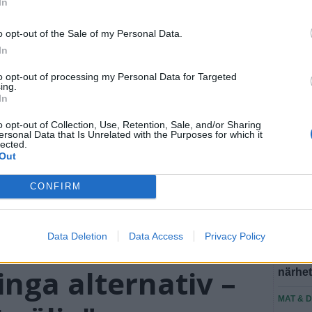
In
SEN
o opt-out of the Sale of my Personal Data.
In
BÅSTA
"Det f
to opt-out of processing my Personal Data for Targeted
ing.
att säl
In
BÅSTA
o opt-out of Collection, Use, Retention, Sale, and/or Sharing
Ridklu
ersonal Data that Is Unrelated with the Purposes for which it
lected.
medlem
Out
BÅSTA
CONFIRM
Ridsko
skyll
Data Deletion
Data Access
Privacy Policy
PERSO
Till Bj
inga alternativ –
närhe
MAT & 