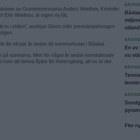
BÅSTA
skriven av Grammisvinnarna Anderz Wrethov, Kristofer
Båsta
 Elin Wrethov, är ingen ny låt.
miljone
 in i elden”, avslöjar Glenn inför premiärspelningen
utland
elgen.
BÅSTA
ade för ett par år sedan till sommarhuset i Båstad.
En av
r i på somrarna. Men för något år sedan konstaterade
nu stä
ät över att lämna Bjäre för Helsingborg, att nu är det
BÅSTA
Tennis
tenni
BÅSTA
Sundgr
pyram
Fler n