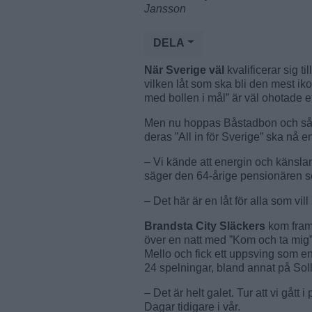
Jansson
DELA
När Sverige väl
kvalificerar sig t
vilken låt som ska bli den mest i
med bollen i mål” är väl ohotade et
Men nu hoppas Båstadbon och sång
deras ”All in för Sverige” ska nå e
– Vi kände att energin och känsla
säger den 64-årige pensionären s
– Det här är en låt för alla som vill
Brandsta City Släckers
kom fram
över en natt med ”Kom och ta mig”
Mello och fick ett uppsving som e
24 spelningar, bland annat på So
– Det är helt galet. Tur att vi gått 
Dagar tidigare i vår.