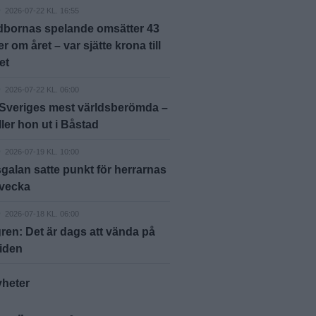
D
2026-07-22 KL. 16:55
dbornas spelande omsätter 43
r om året – var sjätte krona till
et
D
2026-07-22 KL. 06:00
 Sveriges mest världsberömda –
ller hon ut i Båstad
D
2026-07-19 KL. 10:00
galan satte punkt för herrarnas
svecka
D
2026-07-18 KL. 06:00
en: Det är dags att vända på
iden
yheter