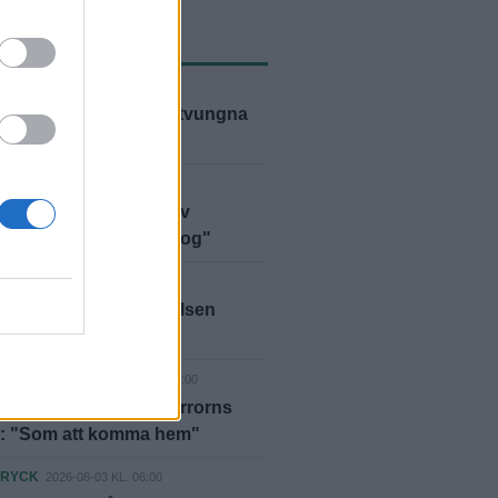
ASTE NYTT
D
2026-08-05 KL. 09:00
anns inga alternativ – tvungna
ja"
D
2026-08-05 KL. 06:00
bben polisanmäld – av
marna: "Vi har fått nog"
D
2026-08-04 KL. 10:56
lan läggs ned – styrelsen
er på kommunen
NPORTRÄTT
2026-08-04 KL. 06:00
äre igen efter ett liv i terrorns
t: "Som att komma hem"
DRYCK
2026-08-03 KL. 06:00