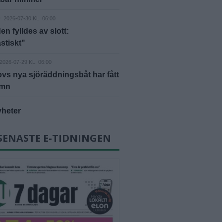
D
2026-07-30 KL. 06:00
en fylldes av slott:
stiskt"
2026-07-29 KL. 06:00
vs nya sjöräddningsbåt har fått
amn
yheter
SENASTE E-TIDNINGEN