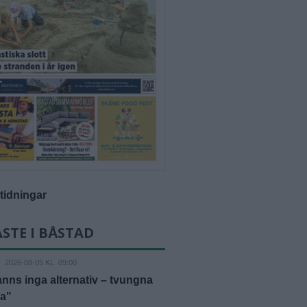
-tidningar
STE I BÅSTAD
D
2026-08-05 KL. 09:00
anns inga alternativ – tvungna
ja"