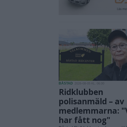
BÅSTAD
2026-08-05 KL. 06:00
Ridklubben
polisanmäld – av
medlemmarna: "
har fått nog"