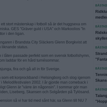
BÅSTA
Ridklu
medlem
ill ett stort mästerskap i fotboll så är det huggsexa om
BÅSTA
koniska. GES ”Gräver guld i USA” och Markoolios ”In
Ridsko
tor i den ligan.
skyll
aren i Brandsta City Släckers Glenn Borgkvist att
n liknande status.
BÅSTA
Strand
n i låten passade perfekt som en svensk fotbollshymn,
"Fanta
om laddar för en hård turnésommar.
 sjunga, fira och gå all in för Sverige.
BÅSTA
Tennis
 som ett korprockband i Helsingborg och slog igenom
Skanse
 i Melodifestivalen 2002. I år gjorde man comeback i
nligt Glenn är ”värre än någonsin”. I sommar gör man
BÅSTA
lliden, Liseberg, Skansen och Solgården på Tylösand.
Talang
i pension så vi har tid med sånt här, sa Glenn till NU 7
"Hoppa