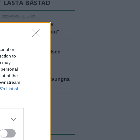
T LÄSTA BÅSTAD
D
2026-08-05 KL. 06:00
bben polisanmäld – av
marna: "Vi har fått nog"
D
2026-08-04 KL. 10:56
sonal or
lan läggs ned – styrelsen
ection to
er på kommunen
ou may
 personal
D
2026-08-05 KL. 09:00
out of the
anns inga alternativ – tvungna
 downstream
ja"
B’s List of
yheter