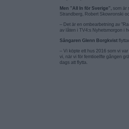
Men ”All In för Sverige”,
som är 
Strandberg, Robert Skowronski och
– Det är en ombearbetning av ”Rakt
av låten i TV4:s Nyhetsmorgon i h
Sångaren Glenn Borgkvist
flytt
– Vi köpte ett hus 2016 som vi va
vi, när vi för femtioelfte gången gr
dags att flytta.