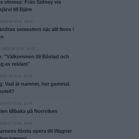
 vinresa: Från Sidney via
ärvi till Bjäre
2026-08-02 KL. 16:44
ändras semestern när allt finns i
en
E
2026-08-02 KL. 06:00
: "Välkommen till Båstad och
g av reklam"
2026-08-01 KL. 06:00
g: Vad är namnet, hur gammal,
hotell?
2026-07-31 KL. 11:00
ten tillbaka på Norrviken
2026-07-31 KL. 06:00
arnens första opera till Wagner
 bar himmel