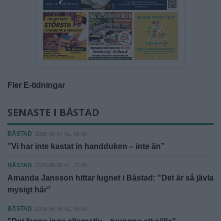
Fler E-tidningar
SENASTE I BÅSTAD
BÅSTAD
2026-08-07 KL. 06:00
”Vi har inte kastat in handduken – inte än”
BÅSTAD
2026-08-06 KL. 15:00
Amanda Jansson hittar lugnet i Båstad: "Det är så jävla
mysigt här"
BÅSTAD
2026-08-05 KL. 09:00