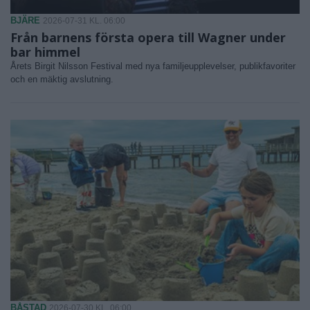
BJÄRE
2026-07-31 KL. 06:00
Från barnens första opera till Wagner under
bar himmel
Årets Birgit Nilsson Festival med nya familjeupplevelser, publikfavoriter
och en mäktig avslutning.
BÅSTAD
2026-07-30 KL. 06:00