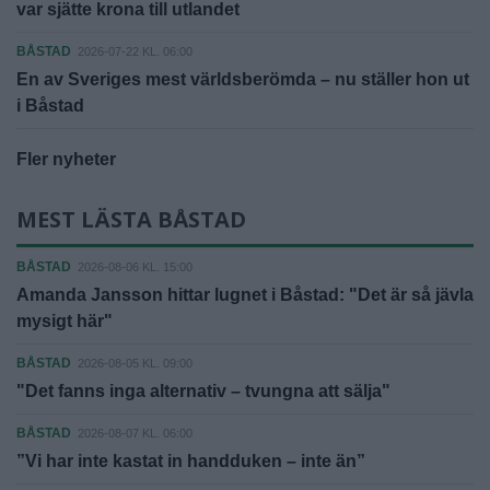
var sjätte krona till utlandet
BÅSTAD
2026-07-22 KL. 06:00
En av Sveriges mest världsberömda – nu ställer hon ut
i Båstad
Fler nyheter
MEST LÄSTA BÅSTAD
BÅSTAD
2026-08-06 KL. 15:00
Amanda Jansson hittar lugnet i Båstad: "Det är så jävla
mysigt här"
BÅSTAD
2026-08-05 KL. 09:00
"Det fanns inga alternativ – tvungna att sälja"
BÅSTAD
2026-08-07 KL. 06:00
”Vi har inte kastat in handduken – inte än”