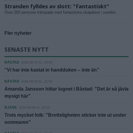
Stranden fylldes av slott: "Fantastiskt"
Över 200 personer kämpade med fantastiska skapelser i sanden.
Fler nyheter
SENASTE NYTT
BÅSTAD
2026-08-07 KL. 06:00
”Vi har inte kastat in handduken – inte än”
BÅSTAD
2026-08-06 KL. 15:00
Amanda Jansson hittar lugnet i Båstad: "Det är så jävla
mysigt här"
BJÄRE
2026-08-06 KL. 06:00
Trots mycket folk: "Brottsligheten sticker inte ut under
sommaren"