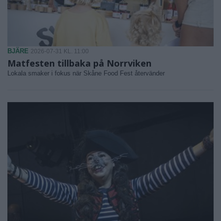
BJÄRE
2026-07-31 KL. 11:00
Matfesten tillbaka på Norrviken
Lokala smaker i fokus när Skåne Food Fest återvänder