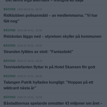
"Det fanns inga alternativ – tvungna att sälja"
BÅSTAD
2026-08-05 KL. 06:00
Ridklubben polisanmäld – av medlemmarna: "Vi har
fått nog"
BÅSTAD
2026-08-04 KL. 10:56
Ridskolan läggs ned – styrelsen skyller på kommunen
BÅSTAD
2026-07-30 KL. 06:00
Stranden fylldes av slott: "Fantastiskt"
BÅSTAD
2026-07-28 KL. 09:28
Tenniselefanten flyttar in på Hotel Skansen för gott
BÅSTAD
2026-07-23 KL. 06:00
Talangen Patrik hyllades kungligt: "Hoppas på ett
wildcard nästa år"
BÅSTAD
2026-07-22 KL. 16:55
Båstadbornas spelande omsätter 43 miljoner om året –