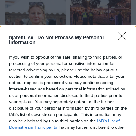
bjarenu.se -
Do Not Process My Personal
BÅSTAD
BJÄRE
2026-08-06 KL. 15:00
2026-08-06 KL. 06:00
Information
Amanda Jansson
Trots mycket folk:
hittar lugnet i
"Brottsligheten
If you wish to opt-out of the sale, sharing to third parties, or
Båstad: "Det är så
sticker inte ut
processing of your personal or sensitive information for
jävla mysigt här"
under sommaren"
targeted advertising by us, please use the below opt-out
section to confirm your selection. Please note that after your
Prisbelönta skådespelaren
Några misshandelsfall,
opt-out request is processed you may continue seeing
berättar om livet mellan
narkotikabrott, några stölder
interest-based ads based on personal information utilized by
starka roller, framtida projekt
och fortsatt många
us or personal information disclosed to third parties prior to
och råden till unga med
bredrägerier.
your opt-out. You may separately opt-out of the further
skådespelardrömmar.
disclosure of your personal information by third parties on the
IAB’s list of downstream participants. This information may
also be disclosed by us to third parties on the
IAB’s List of
Downstream Participants
that may further disclose it to other
third parties.