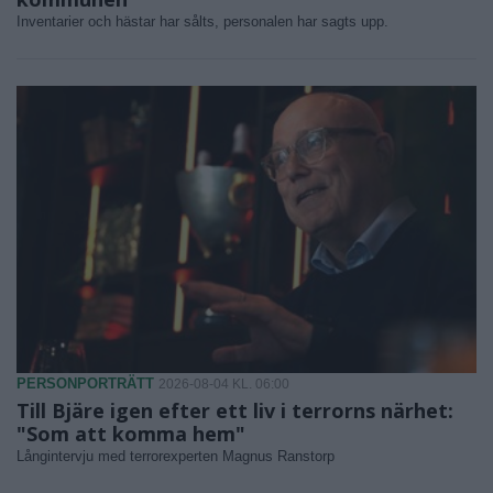
Inventarier och hästar har sålts, personalen har sagts upp.
PERSONPORTRÄTT
2026-08-04 KL. 06:00
Till Bjäre igen efter ett liv i terrorns närhet:
"Som att komma hem"
Långintervju med terrorexperten Magnus Ranstorp