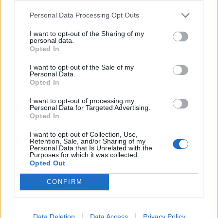
Personal Data Processing Opt Outs
I want to opt-out of the Sharing of my
personal data.
Opted In
BÅSTAD
BÅSTAD
2026-08-05 KL. 09:00
2026-08-05 KL. 06:00
"Det fanns inga
Ridklubben
I want to opt-out of the Sale of my
alternativ –
polisanmäld – av
Personal Data.
Opted In
tvungna att sälja"
medlemmarna: "Vi
har fått nog"
Nuvarande styrelse i Båstad
I want to opt-out of processing my
Personal Data for Targeted Advertising.
Ridklubb får stöd av en
Båstad Ridklubbs styrelse
Opted In
medlem.
anmälda till polisen efter att
I want to opt-out of Collection, Use,
allt sålts av.
Retention, Sale, and/or Sharing of my
Personal Data that Is Unrelated with the
Purposes for which it was collected.
Opted Out
CONFIRM
Data Deletion
Data Access
Privacy Policy