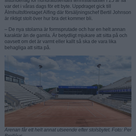
sittunderlag för hundratusentals tennisfantaster i 25 år så
var det i våras dags för ett byte. Uppdraget gick till
Älmhultsföretaget Alfing där försäljningschef Bertil Johnson
är riktigt stolt över hur bra det kommer bli.
– De nya stolarna är formsprutade och har en helt annan
karaktär än de gamla. Är betydligt mjukare att sitta på och
oavsett om det är varmt eller kallt så ska de vara lika
behagliga att sitta på.
Arenan får ett helt annat utseende efter stolsbytet. Foto: Per
Brolléus