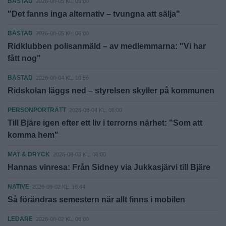
BÅSTAD
2026-08-05 KL. 09:00
"Det fanns inga alternativ – tvungna att sälja"
BÅSTAD
2026-08-05 KL. 06:00
Ridklubben polisanmäld – av medlemmarna: "Vi har
fått nog"
BÅSTAD
2026-08-04 KL. 10:56
Ridskolan läggs ned – styrelsen skyller på kommunen
PERSONPORTRÄTT
2026-08-04 KL. 06:00
Till Bjäre igen efter ett liv i terrorns närhet: "Som att
komma hem"
MAT & DRYCK
2026-08-03 KL. 06:00
Hannas vinresa: Från Sidney via Jukkasjärvi till Bjäre
NATIVE
2026-08-02 KL. 16:44
Så förändras semestern när allt finns i mobilen
LEDARE
2026-08-02 KL. 06:00