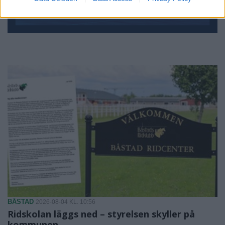
BÅSTAD
2026-08-04 KL. 10:56
Ridskolan läggs ned – styrelsen skyller på
kommunen