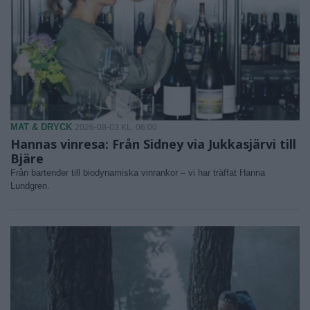
MAT & DRYCK
2026-08-03 KL. 06:00
Hannas vinresa: Från Sidney via Jukkasjärvi till
Bjäre
Från bartender till biodynamiska vinrankor – vi har träffat Hanna
Lundgren.