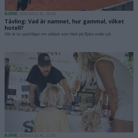
BJÄRE
2026-08-01 KL. 06:00
Tävling: Vad är namnet, hur gammal, vilket
hotell?
Här är tio quizfrågor om sådant som hänt på Bjäre under juli.
BJÄRE
2026-07-31 KL. 11:00