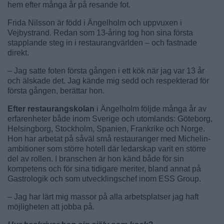
hem efter många år på resande fot.
Frida Nilsson är född i Ängelholm och uppvuxen i
Vejbystrand. Redan som 13-åring tog hon sina första
stapplande steg in i restaurangvärlden – och fastnade
direkt.
– Jag satte foten första gången i ett kök när jag var 13 år
och älskade det. Jag kände mig sedd och respekterad för
första gången, berättar hon.
Efter restaurangskolan
i Ängelholm följde många år av
erfarenheter både inom Sverige och utomlands: Göteborg,
Helsingborg, Stockholm, Spanien, Frankrike och Norge.
Hon har arbetat på såväl små restauranger med Michelin-
ambitioner som större hotell där ledarskap varit en större
del av rollen. I branschen är hon känd både för sin
kompetens och för sina tidigare meriter, bland annat på
Gastrologik och som utvecklingschef inom ESS Group.
– Jag har lärt mig massor på alla arbetsplatser jag haft
möjligheten att jobba på.