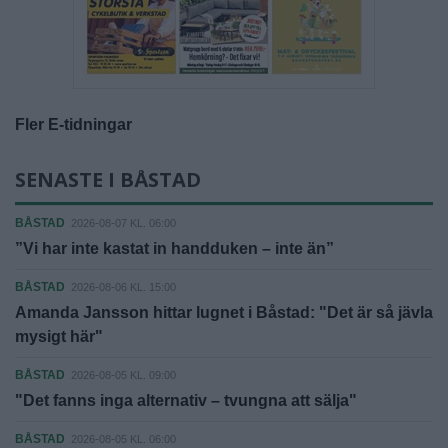
Fler E-tidningar
SENASTE I BÅSTAD
BÅSTAD
2026-08-07 KL. 06:00
”Vi har inte kastat in handduken – inte än”
BÅSTAD
2026-08-06 KL. 15:00
Amanda Jansson hittar lugnet i Båstad: "Det är så jävla
mysigt här"
BÅSTAD
2026-08-05 KL. 09:00
"Det fanns inga alternativ – tvungna att sälja"
BÅSTAD
2026-08-05 KL. 06:00