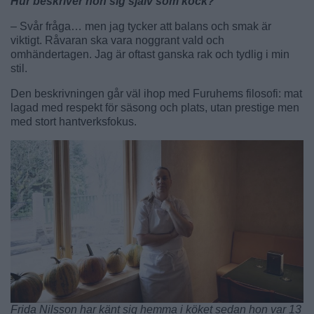
Hur beskriver hon sig själv som kock?
– Svår fråga… men jag tycker att balans och smak är
viktigt. Råvaran ska vara noggrant vald och
omhändertagen. Jag är oftast ganska rak och tydlig i min
stil.
Den beskrivningen går väl ihop med Furuhems filosofi: mat
lagad med respekt för säsong och plats, utan prestige men
med stort hantverksfokus.
Frida Nilsson har känt sig hemma i köket sedan hon var 13