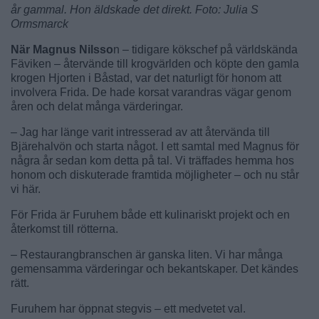
år gammal. Hon äldskade det direkt. Foto: Julia S
Ormsmarck
När Magnus Nilsso
n – tidigare kökschef på världskända
Fäviken – återvände till krogvärlden och köpte den gamla
krogen Hjorten i Båstad, var det naturligt för honom att
involvera Frida. De hade korsat varandras vägar genom
åren och delat många värderingar.
– Jag har länge varit intresserad av att återvända till
Bjärehalvön och starta något. I ett samtal med Magnus för
några år sedan kom detta på tal. Vi träffades hemma hos
honom och diskuterade framtida möjligheter – och nu står
vi här.
För Frida är Furuhem både ett kulinariskt projekt och en
återkomst till rötterna.
– Restaurangbranschen är ganska liten. Vi har många
gemensamma värderingar och bekantskaper. Det kändes
rätt.
Furuhem har öppnat stegvis – ett medvetet val.