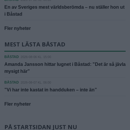
En av Sveriges mest världsberömda – nu ställer hon ut
i Båstad
Fler nyheter
MEST LÄSTA BÅSTAD
BÅSTAD
2026-08-06 KL. 15:00
Amanda Jansson hittar lugnet i Båstad: "Det är så jävla
mysigt här"
BÅSTAD
2026-08-07 KL. 06:00
”Vi har inte kastat in handduken – inte än”
Fler nyheter
PÅ STARTSIDAN JUST NU