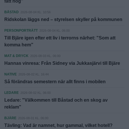
fått nog"
BÅSTAD
2026-08-04 KL. 10:56
Ridskolan läggs ned – styrelsen skyller på kommunen
PERSONPORTRÄTT
2026-08-04 KL. 06:00
Till Bjäre igen efter ett liv i terrorns närhet: "Som att
komma hem"
MAT & DRYCK
2026-08-03 KL. 06:00
Hannas vinresa: Från Sidney via Jukkasjärvi till Bjäre
NATIVE
2026-08-02 KL. 16:44
Så förändras semestern när allt finns i mobilen
LEDARE
2026-08-02 KL. 06:00
Ledare: "Välkommen till Båstad och en skog av
reklam"
BJÄRE
2026-08-01 KL. 06:00
Tävling: Vad är namnet, hur gammal, vilket hotell?