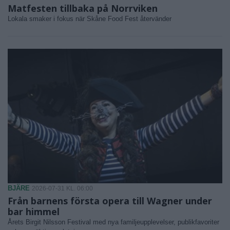
Matfesten tillbaka på Norrviken
Lokala smaker i fokus när Skåne Food Fest återvänder
BJÄRE
2026-07-31 KL. 06:00
Från barnens första opera till Wagner under
bar himmel
Årets Birgit Nilsson Festival med nya familjeupplevelser, publikfavoriter