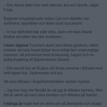
– Den första tiden har varit intensiv, kul och lärorik, säger
Frida.
Bageriet smygöppnade redan i juli och därefter har
sortiment, öppettider och team vuxit successivt.
– Vi har definitivt inte stått stilla, även om man ibland
önskar att saker ska ske snabbare.
I mars öppnar
Furuhem även sina första gästrum, vilket
innebär att hela huset börjar leva enligt den ursprungliga
visionen: ett pensionat med restaurang, bageri och en
tydlig koppling till Bjärehalvöns råvaror.
– Det ska bli kul att få göra vår första sommar i Båstad med
helt öppet hus. Spännande och kul.
Att vara tillbaka i Ängelholmstrakten väcker mycket.
– Jag har nog inte förstått än att jag är tillbaka hemma. Men
det är skönt att vara nära familjen och tillbaka på halvön.
I många år
hade hon en dröm om att återvända och skapa