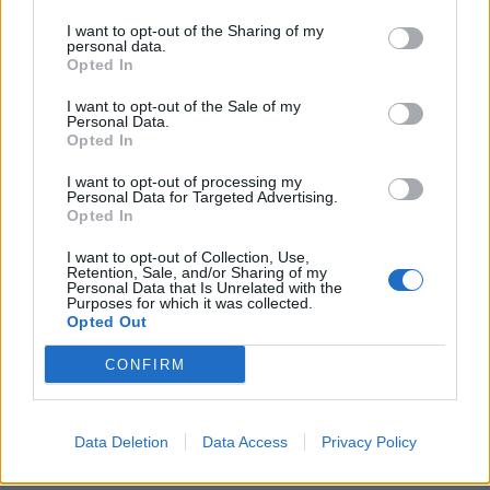
"Det fanns inga
Ridklubben
I want to opt-out of the Sharing of my
alternativ –
polisanmäld – av
personal data.
Opted In
tvungna att sälja"
medlemmarna: "Vi
har fått nog"
Nuvarande styrelse i Båstad
I want to opt-out of the Sale of my
Personal Data.
Ridklubb får stöd av en
Båstad Ridklubbs styrelse
Opted In
medlem.
anmälda till polisen efter att
allt sålts av.
I want to opt-out of processing my
Personal Data for Targeted Advertising.
Opted In
I want to opt-out of Collection, Use,
Retention, Sale, and/or Sharing of my
Personal Data that Is Unrelated with the
Purposes for which it was collected.
Opted Out
CONFIRM
Data Deletion
Data Access
Privacy Policy