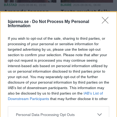
BÅSTAD
BJÄRE
2026-08-06 KL. 15:00
2026-08-06 KL. 06:00
Amanda Jansson
Trots mycket folk:
hittar lugnet i
"Brottsligheten
bjarenu.se -
Do Not Process My Personal
Båstad: "Det är så
sticker inte ut
Information
jävla mysigt här"
under sommaren"
Prisbelönta skådespelaren
Några misshandelsfall,
If you wish to opt-out of the sale, sharing to third parties, or
berättar om livet mellan
narkotikabrott, några stölder
processing of your personal or sensitive information for
starka roller, framtida projekt
och fortsatt många
targeted advertising by us, please use the below opt-out
section to confirm your selection. Please note that after your
och råden till unga med
bredrägerier.
opt-out request is processed you may continue seeing
skådespelardrömmar.
interest-based ads based on personal information utilized by
us or personal information disclosed to third parties prior to
your opt-out. You may separately opt-out of the further
disclosure of your personal information by third parties on the
IAB’s list of downstream participants. This information may
also be disclosed by us to third parties on the
IAB’s List of
Downstream Participants
that may further disclose it to other
third parties.
Personal Data Processing Opt Outs
BÅSTAD
BÅSTAD
2026-08-05 KL. 09:00
2026-08-05 KL. 06:00