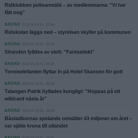
Ridklubben polisanmäld – av medlemmarna: "Vi har
fått nog"
BÅSTAD
2026-08-04 KL. 10:56
Ridskolan läggs ned – styrelsen skyller på kommunen
BÅSTAD
2026-07-30 KL. 06:00
Stranden fylldes av slott: "Fantastiskt"
BÅSTAD
2026-07-28 KL. 09:28
Tenniselefanten flyttar in på Hotel Skansen för gott
BÅSTAD
2026-07-23 KL. 06:00
Talangen Patrik hyllades kungligt: "Hoppas på ett
wildcard nästa år"
BÅSTAD
2026-07-22 KL. 16:55
Båstadbornas spelande omsätter 43 miljoner om året –
var sjätte krona till utlandet
BÅSTAD
2026-07-22 KL. 06:00