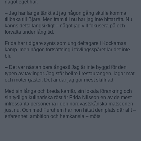
något eget här.
– Jag har länge tänkt att jag någon gång skulle komma
tillbaka till Bjäre. Men fram till nu har jag inte hittat rätt. Nu
känns detta långsiktigt – något jag vill fokusera på och
förvalta under lång tid.
Frida har tidigare synts som ung deltagare i Kockarnas
kamp, men någon fortsättning i tävlingsspåret lär det inte
bli.
– Det var nästan bara ångest! Jag är inte byggd för den
typen av tävlingar. Jag står hellre i restaurangen, lagar mat
och möter gäster. Det är där jag gör mest skillnad.
Med sin långa och breda karriär, sin lokala förankring och
sin tydliga kulinariska röst är Frida Nilsson en av de mest
intressanta personerna i den nordvästskånska matscenen
just nu. Och med Furuhem har hon hittat den plats där allt –
erfarenhet, ambition och hemkänsla – möts.