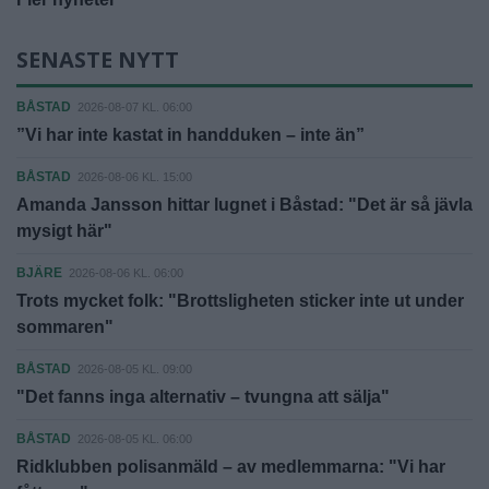
SENASTE NYTT
BÅSTAD
2026-08-07 KL. 06:00
”Vi har inte kastat in handduken – inte än”
BÅSTAD
2026-08-06 KL. 15:00
Amanda Jansson hittar lugnet i Båstad: "Det är så jävla
mysigt här"
BJÄRE
2026-08-06 KL. 06:00
Trots mycket folk: "Brottsligheten sticker inte ut under
sommaren"
BÅSTAD
2026-08-05 KL. 09:00
"Det fanns inga alternativ – tvungna att sälja"
BÅSTAD
2026-08-05 KL. 06:00
Ridklubben polisanmäld – av medlemmarna: "Vi har