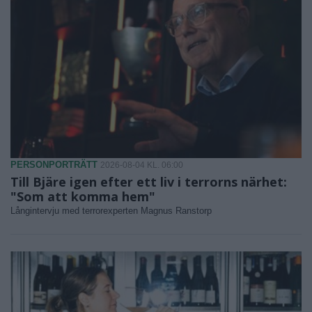
PERSONPORTRÄTT
2026-08-04 KL. 06:00
Till Bjäre igen efter ett liv i terrorns närhet:
"Som att komma hem"
Långintervju med terrorexperten Magnus Ranstorp