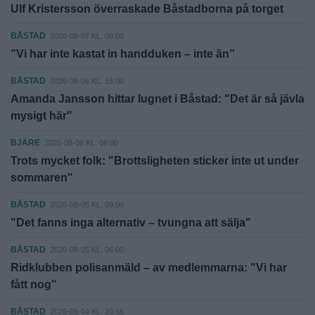
Ulf Kristersson överraskade Båstadborna på torget
BÅSTAD
2026-08-07 KL. 06:00
”Vi har inte kastat in handduken – inte än”
BÅSTAD
2026-08-06 KL. 15:00
Amanda Jansson hittar lugnet i Båstad: "Det är så jävla
mysigt här"
BJÄRE
2026-08-06 KL. 06:00
Trots mycket folk: "Brottsligheten sticker inte ut under
sommaren"
BÅSTAD
2026-08-05 KL. 09:00
"Det fanns inga alternativ – tvungna att sälja"
BÅSTAD
2026-08-05 KL. 06:00
Ridklubben polisanmäld – av medlemmarna: "Vi har
fått nog"
BÅSTAD
2026-08-04 KL. 10:56