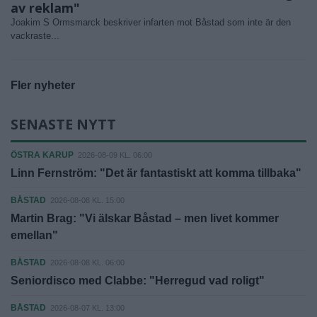
av reklam"
Joakim S Ormsmarck beskriver infarten mot Båstad som inte är den
vackraste...
Fler nyheter
SENASTE NYTT
ÖSTRA KARUP
2026-08-09 KL. 06:00
Linn Fernström: "Det är fantastiskt att komma tillbaka"
BÅSTAD
2026-08-08 KL. 15:00
Martin Brag: "Vi älskar Båstad – men livet kommer
emellan"
BÅSTAD
2026-08-08 KL. 06:00
Seniordisco med Clabbe: "Herregud vad roligt"
BÅSTAD
2026-08-07 KL. 13:00