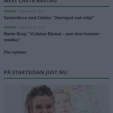
MEST LÄSTA BÅSTAD
BÅSTAD
2026-08-08 KL. 06:00
Seniordisco med Clabbe: "Herregud vad roligt"
BÅSTAD
2026-08-08 KL. 15:00
Martin Brag: "Vi älskar Båstad – men livet kommer
emellan"
Fler nyheter
PÅ STARTSIDAN JUST NU