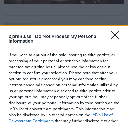
bjarenu.se -
Do Not Process My Personal
Information
If you wish to opt-out of the sale, sharing to third parties, or
processing of your personal or sensitive information for
targeted advertising by us, please use the below opt-out
section to confirm your selection. Please note that after your
opt-out request is processed you may continue seeing
interest-based ads based on personal information utilized by
us or personal information disclosed to third parties prior to
your opt-out. You may separately opt-out of the further
BÅSTAD
2026-08-06 KL. 15:00
disclosure of your personal information by third parties on the
Amanda Jansson hittar lugnet i Båstad: "Det
IAB’s list of downstream participants. This information may
är så jävla mysigt här"
also be disclosed by us to third parties on the
IAB’s List of
Prisbelönta skådespelaren berättar om livet mellan starka roller,
Downstream Participants
that may further disclose it to other
framtida projekt och råden till unga med skådespelardrömmar.
third parties.