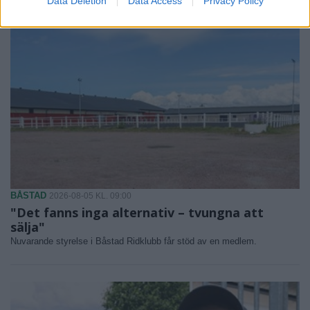
Data Deletion
Data Access
Privacy Policy
BÅSTAD
2026-08-05 KL. 09:00
"Det fanns inga alternativ – tvungna att
sälja"
Nuvarande styrelse i Båstad Ridklubb får stöd av en medlem.