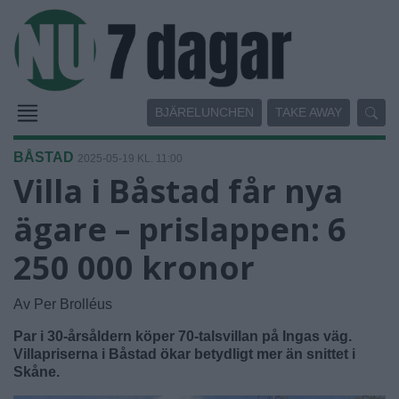
BJÄRELUNCHEN
TAKE AWAY
BÅSTAD
2025-05-19 KL. 11:00
Villa i Båstad får nya
ägare – prislappen: 6
250 000 kronor
Av Per Brolléus
Par i 30-årsåldern köper 70-talsvillan på Ingas väg.
Villapriserna i Båstad ökar betydligt mer än snittet i
Skåne.