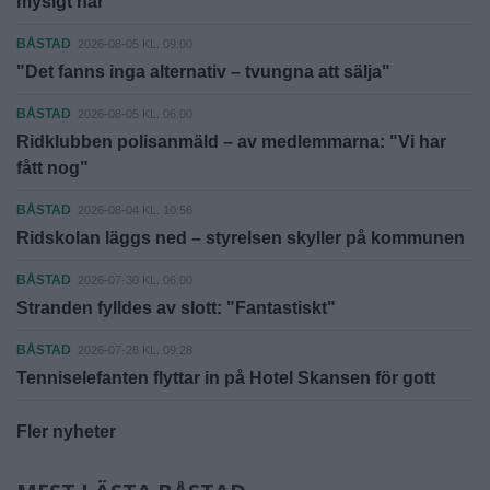
mysigt här"
BÅSTAD
2026-08-05 KL. 09:00
"Det fanns inga alternativ – tvungna att sälja"
BÅSTAD
2026-08-05 KL. 06:00
Ridklubben polisanmäld – av medlemmarna: "Vi har
fått nog"
BÅSTAD
2026-08-04 KL. 10:56
Ridskolan läggs ned – styrelsen skyller på kommunen
BÅSTAD
2026-07-30 KL. 06:00
Stranden fylldes av slott: "Fantastiskt"
BÅSTAD
2026-07-28 KL. 09:28
Tenniselefanten flyttar in på Hotel Skansen för gott
Fler nyheter