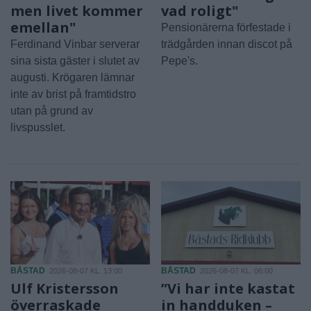
men livet kommer
vad roligt"
emellan"
Pensionärerna förfestade i
Ferdinand Vinbar serverar
trädgården innan discot på
sina sista gäster i slutet av
Pepe's.
augusti. Krögaren lämnar
inte av brist på framtidstro
utan på grund av
livspusslet.
BÅSTAD
BÅSTAD
2026-08-07 KL. 13:00
2026-08-07 KL. 06:00
Ulf Kristersson
”Vi har inte kastat
överraskade
in handduken –