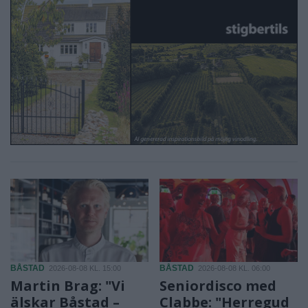
BÅSTAD
BÅSTAD
2026-08-08 KL. 15:00
2026-08-08 KL. 06:00
Martin Brag: "Vi
Seniordisco med
älskar Båstad –
Clabbe: "Herregud