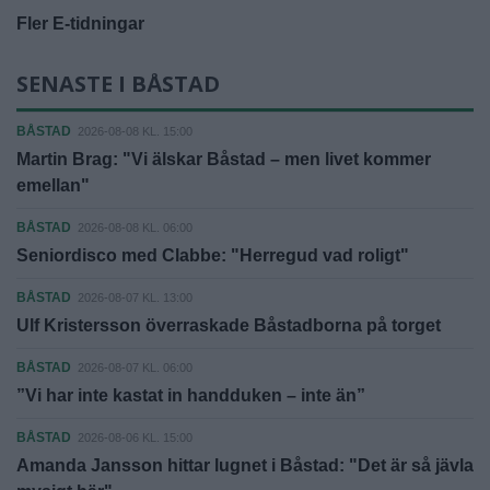
Fler E-tidningar
SENASTE I BÅSTAD
BÅSTAD
2026-08-08 KL. 15:00
Martin Brag: "Vi älskar Båstad – men livet kommer
emellan"
BÅSTAD
2026-08-08 KL. 06:00
Seniordisco med Clabbe: "Herregud vad roligt"
BÅSTAD
2026-08-07 KL. 13:00
Ulf Kristersson överraskade Båstadborna på torget
BÅSTAD
2026-08-07 KL. 06:00
”Vi har inte kastat in handduken – inte än”
BÅSTAD
2026-08-06 KL. 15:00
Amanda Jansson hittar lugnet i Båstad: "Det är så jävla