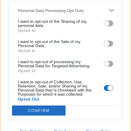
Personal Data Processing Opt Outs
I want to opt-out of the Sharing of my
personal data.
Opted In
I want to opt-out of the Sale of my
Personal Data.
Opted In
I want to opt-out of processing my
Personal Data for Targeted Advertising.
Opted In
I want to opt-out of Collection, Use,
Retention, Sale, and/or Sharing of my
Personal Data that Is Unrelated with the
BJÄRE
2026-08-06 KL. 06:00
Purposes for which it was collected.
Trots mycket folk: "Brottsligheten sticker
Opted Out
inte ut under sommaren"
CONFIRM
Några misshandelsfall, narkotikabrott, några stölder och fortsatt många
bredrägerier.