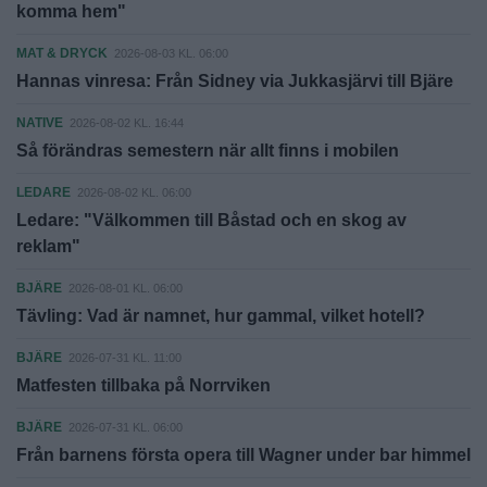
komma hem"
MAT & DRYCK
2026-08-03 KL. 06:00
Hannas vinresa: Från Sidney via Jukkasjärvi till Bjäre
NATIVE
2026-08-02 KL. 16:44
Så förändras semestern när allt finns i mobilen
LEDARE
2026-08-02 KL. 06:00
Ledare: "Välkommen till Båstad och en skog av
reklam"
BJÄRE
2026-08-01 KL. 06:00
Tävling: Vad är namnet, hur gammal, vilket hotell?
BJÄRE
2026-07-31 KL. 11:00
Matfesten tillbaka på Norrviken
BJÄRE
2026-07-31 KL. 06:00
Från barnens första opera till Wagner under bar himmel