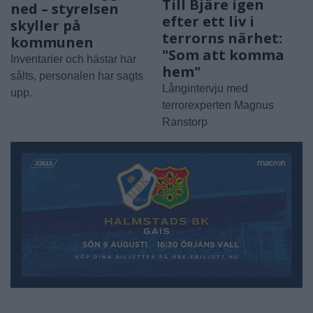
Till Bjäre igen
ned – styrelsen
efter ett liv i
skyller på
terrorns närhet:
kommunen
"Som att komma
Inventarier och hästar har
hem"
sålts, personalen har sagts
Långintervju med
upp.
terrorexperten Magnus
Ranstorp