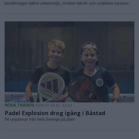
besättningen bättre arbetsmiljö, modern teknik och snabbare insatser.
RÖDA TRÅDEN
2026-07-28 KL. 14:33
Padel Explosion drog igång i Båstad
84 ungdomar från hela Sverige på plats