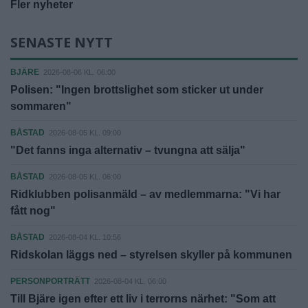
Fler nyheter
SENASTE NYTT
BJÄRE
2026-08-06 KL. 06:00
Polisen: "Ingen brottslighet som sticker ut under
sommaren"
BÅSTAD
2026-08-05 KL. 09:00
"Det fanns inga alternativ – tvungna att sälja"
BÅSTAD
2026-08-05 KL. 06:00
Ridklubben polisanmäld – av medlemmarna: "Vi har
fått nog"
BÅSTAD
2026-08-04 KL. 10:56
Ridskolan läggs ned – styrelsen skyller på kommunen
PERSONPORTRÄTT
2026-08-04 KL. 06:00
Till Bjäre igen efter ett liv i terrorns närhet: "Som att