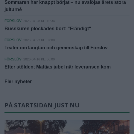
Sommaren har knappt börjat – nu avslöjas årets stora
julturné
FÖRSLÖV
2026-04-28 KL. 15:34
Busskuren plockades bort: "Eländigt"
FÖRSLÖV
2026-04-23 KL. 07:00
Teater om längtan och gemenskap till Förslöv
FÖRSLÖV
2026-04-16 KL. 06:00
Efter stölden: Mattias jubel när leveransen kom
Fler nyheter
PÅ STARTSIDAN JUST NU