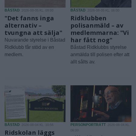
BÅSTAD
BÅSTAD
2026-08-05 KL. 09:00
2026-08-05 KL. 06:00
"Det fanns inga
Ridklubben
alternativ –
polisanmäld – av
tvungna att sälja"
medlemmarna: "Vi
har fått nog"
Nuvarande styrelse i Båstad
Ridklubb får stöd av en
Båstad Ridklubbs styrelse
medlem.
anmälda till polisen efter att
allt sålts av.
BÅSTAD
PERSONPORTRÄTT
2026-08-04 KL. 10:56
2026-08-04 KL.
Ridskolan läggs
06:00