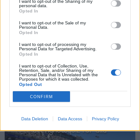
I want to opt-out of the Sharing of my
personal data.
Opted In
I want to opt-out of the Sale of my
Personal Data.
Opted In
I want to opt-out of processing my
Personal Data for Targeted Advertising.
Opted In
LEDARE
2026-08-02 KL. 06:00
I want to opt-out of Collection, Use,
Ledare: "Välkommen till Båstad och en skog
Retention, Sale, and/or Sharing of my
av reklam"
Personal Data that Is Unrelated with the
Purposes for which it was collected.
Joakim S Ormsmarck beskriver infarten mot Båstad som inte är den
Opted Out
vackraste...
CONFIRM
Data Deletion
Data Access
Privacy Policy