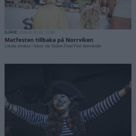
BJÄRE
2026-07-31 KL. 11:00
Matfesten tillbaka på Norrviken
Lokala smaker i fokus när Skåne Food Fest återvänder