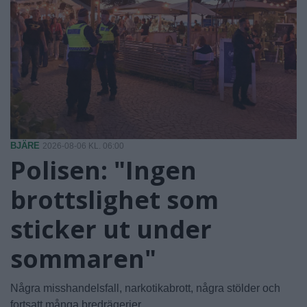
BJÄRE
2026-08-06 KL. 06:00
Polisen: "Ingen
brottslighet som
sticker ut under
sommaren"
Några misshandelsfall, narkotikabrott, några stölder och
fortsatt många bredrägerier.