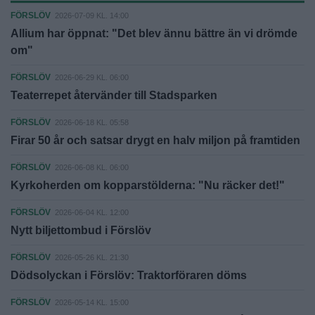
FÖRSLÖV
2026-07-09 KL. 14:00
Allium har öppnat: "Det blev ännu bättre än vi drömde
om"
FÖRSLÖV
2026-06-29 KL. 06:00
Teaterrepet återvänder till Stadsparken
FÖRSLÖV
2026-06-18 KL. 05:58
Firar 50 år och satsar drygt en halv miljon på framtiden
FÖRSLÖV
2026-06-08 KL. 06:00
Kyrkoherden om kopparstölderna: "Nu räcker det!"
FÖRSLÖV
2026-06-04 KL. 12:00
Nytt biljettombud i Förslöv
FÖRSLÖV
2026-05-26 KL. 21:30
Dödsolyckan i Förslöv: Traktorföraren döms
FÖRSLÖV
2026-05-14 KL. 15:00