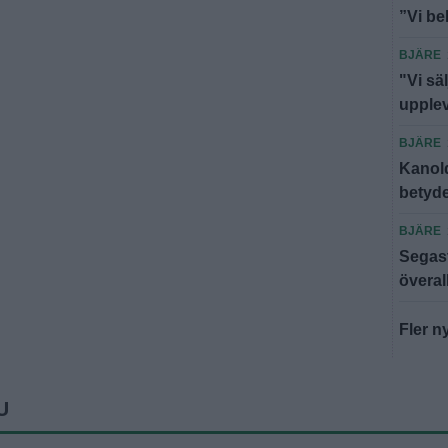
”Vi be
BJÄRE
"Vi säl
upple
BJÄRE
Kanold
betyde
BJÄRE
Segast
överal
Fler n
U