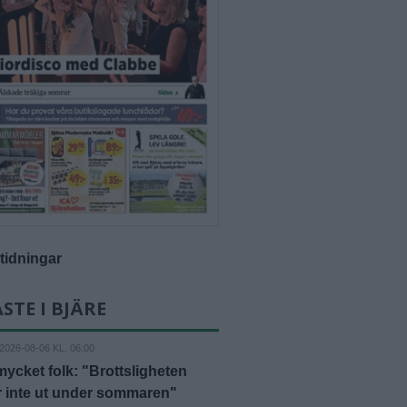
-tidningar
STE I BJÄRE
2026-08-06 KL. 06:00
mycket folk: "Brottsligheten
r inte ut under sommaren"