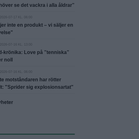
höver se det vackra i alla åldrar”
2026-07-17 KL. 06:00
jer inte en produkt – vi säljer en
velse"
2026-07-16 KL. 13:00
-krönika: Love på ”tenniska”
r noll
2026-07-16 KL. 06:00
e motståndaren har rötter
lt: "Sprider sig explosionsartat"
yheter