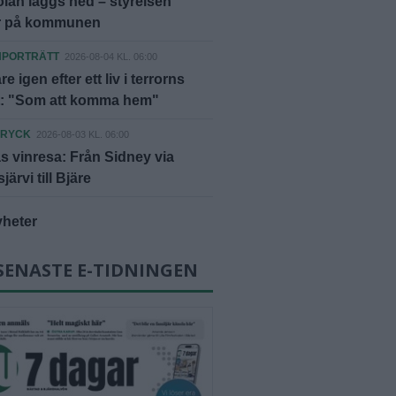
lan läggs ned – styrelsen
er på kommunen
NPORTRÄTT
2026-08-04 KL. 06:00
äre igen efter ett liv i terrorns
t: "Som att komma hem"
DRYCK
2026-08-03 KL. 06:00
 vinresa: Från Sidney via
ärvi till Bjäre
yheter
SENASTE E-TIDNINGEN