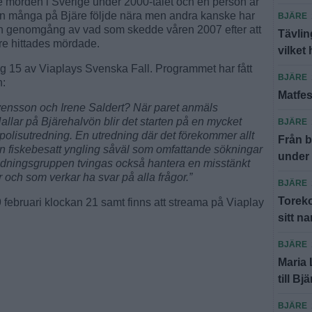
morden i Sverige under 2000-talet och en person är
igen många på Bjäre följde nära men andra kanske har
BJÄRE
 en genomgång av vad som skedde våren 2007 efter att
Tävlin
re hittades mördade.
vilket 
g 15 av Viaplays Svenska Fall. Programmet har fått
BJÄRE
n:
Matfes
vensson och Irene Saldert? När paret anmäls
allar på Bjärehalvön blir det starten på en mycket
BJÄRE
isutredning. En utredning där det förekommer allt
Från b
 en fiskebesatt yngling såväl som omfattande sökningar
under
dningsgruppen tvingas också hantera en misstänkt
 och som verkar ha svar på alla frågor.”
BJÄRE
Toreko
ebruari klockan 21 samt finns att streama på Viaplay
sitt n
BJÄRE
Maria
till Bj
BJÄRE