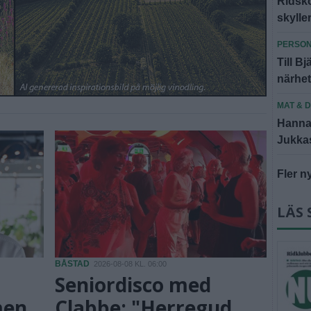
Ridsko
skyll
PERSO
Till Bj
närhe
MAT & 
Hannas
Jukkasj
Fler n
LÄS 
BÅSTAD
2026-08-08 KL. 06:00
Seniordisco med
men
Clabbe: "Herregud