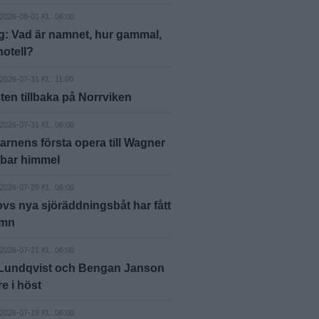
2026-08-01 KL. 06:00
g: Vad är namnet, hur gammal,
hotell?
2026-07-31 KL. 11:00
ten tillbaka på Norrviken
2026-07-31 KL. 06:00
arnens första opera till Wagner
 bar himmel
2026-07-29 KL. 06:00
vs nya sjöräddningsbåt har fått
amn
2026-07-21 KL. 06:00
 Lundqvist och Bengan Janson
äre i höst
2026-07-19 KL. 06:00