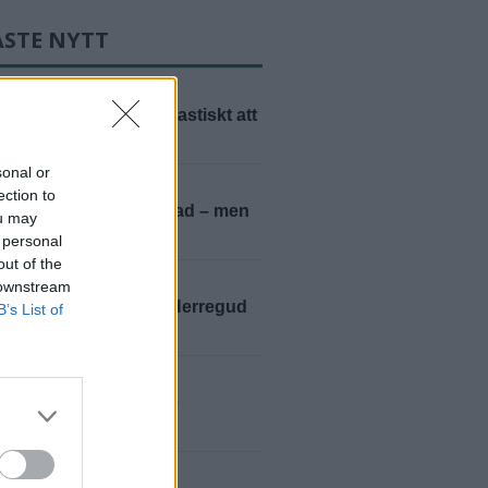
ASTE NYTT
KARUP
2026-08-09 KL. 06:00
ernström: "Det är fantastiskt att
tillbaka"
sonal or
D
2026-08-08 KL. 15:00
ection to
 Brag: "Vi älskar Båstad – men
ou may
kommer emellan"
 personal
out of the
D
2026-08-08 KL. 06:00
 downstream
rdisco med Clabbe: "Herregud
B’s List of
ligt"
D
2026-08-07 KL. 13:00
istersson överraskade
borna på torget
D
2026-08-07 KL. 06:00