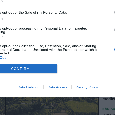
t att komma
In
”Vi ha
än”
o opt-out of the Sale of my Personal Data.
In
BÅSTA
Amanda
to opt-out of processing my Personal Data for Targeted
eriges mest uppmärksammade konstnärer med ny
Båstad
ing.
In
ra dagars semester på Bjäre.
BJÄRE
o opt-out of Collection, Use, Retention, Sale, and/or Sharing
Trots 
ersonal Data that Is Unrelated with the Purposes for which it
lected.
sticke
Out
BÅSTA
CONFIRM
"Det f
att säl
BÅSTA
Data Deletion
Data Access
Privacy Policy
Ridklu
medlem
BÅSTA