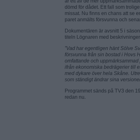
är ett av de mer uppmärksammade 
dömd för dådet. Ett fall som trol
missat. Nu finns en chans att se
paret anmälts försvunna och sena
Dokumentären är avsnitt 5 i säson
titeln Lögnaren med beskrivninge
”Vad har egentligen hänt Sölve S
försvunna från sin bostad i Hovs H
omfattande och uppmärksammad pol
ifrån ekonomiska bedrägerier till
med dykare över hela Skåne. Utre
som ständigt ändrar sina versioner
Programmet sänds på TV3 den 19 f
redan nu.