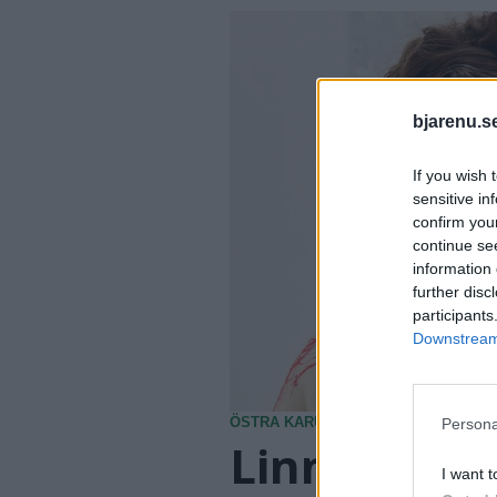
bjarenu.s
If you wish 
sensitive in
confirm you
continue se
information 
further disc
participants
Downstream 
ÖSTRA KARUP
2026-08-09 KL. 06:00
Persona
Linn Fernst
I want t