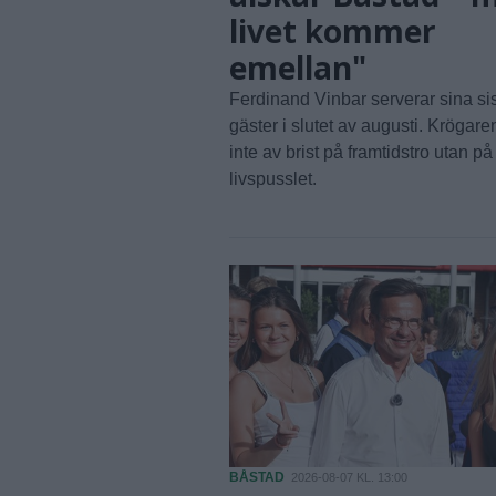
livet kommer
emellan"
Ferdinand Vinbar serverar sina si
gäster i slutet av augusti. Krögar
inte av brist på framtidstro utan p
livspusslet.
BÅSTAD
2026-08-07 KL. 13:00