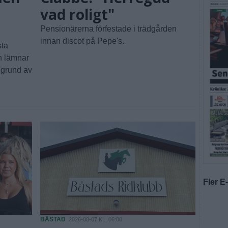
vad roligt"
Pensionärerna förfestade i trädgården
innan discot på Pepe's.
sta
en lämnar
å grund av
Fler E
BÅSTAD
2026-08-07 KL. 06:00