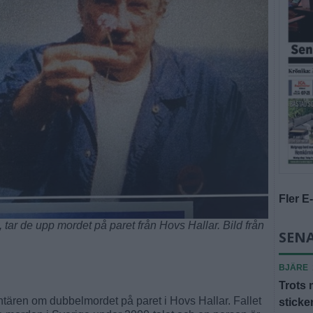
Fler E
, tar de upp mordet på paret från Hovs Hallar. Bild från
SENA
BJÄRE
Trots 
ntären om dubbelmordet på paret i Hovs Hallar. Fallet
sticke