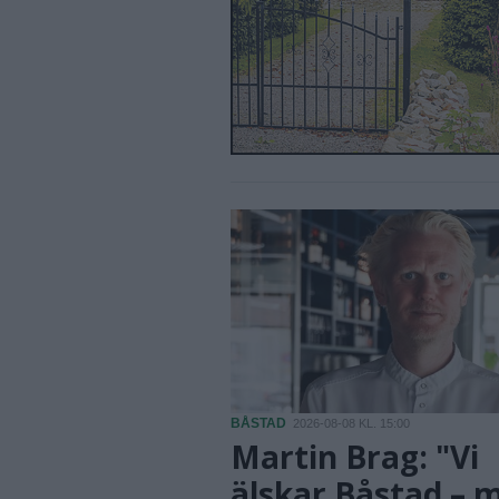
BÅSTAD
2026-08-08 KL. 15:00
Martin Brag: "Vi
älskar Båstad – 