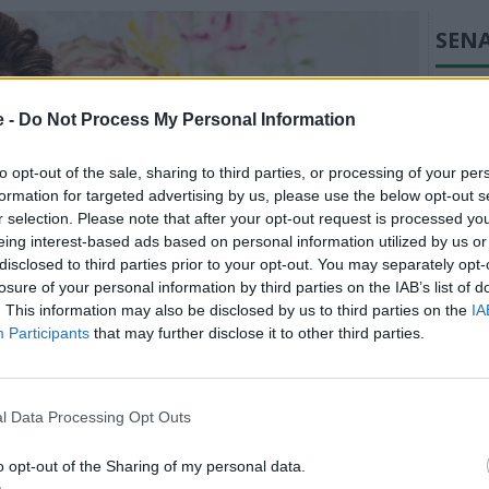
SEN
ÖSTRA 
Linn F
e -
Do Not Process My Personal Information
komma 
to opt-out of the sale, sharing to third parties, or processing of your per
BÅSTA
formation for targeted advertising by us, please use the below opt-out s
Martin
r selection. Please note that after your opt-out request is processed y
livet 
eing interest-based ads based on personal information utilized by us or
disclosed to third parties prior to your opt-out. You may separately opt-
BÅSTA
losure of your personal information by third parties on the IAB’s list of
Senio
. This information may also be disclosed by us to third parties on the
IA
Participants
that may further disclose it to other third parties.
vad ro
BÅSTA
Ulf Kr
l Data Processing Opt Outs
Båstad
röm: "Det är
o opt-out of the Sharing of my personal data.
BÅSTA