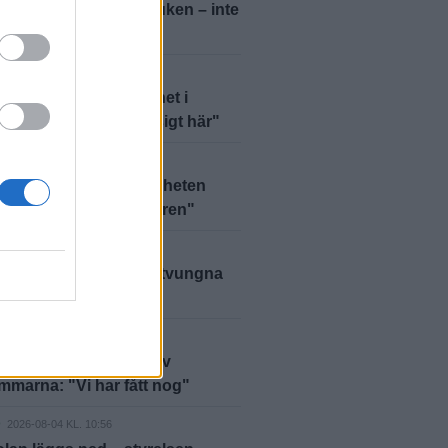
r inte kastat in handduken – inte
D
2026-08-06 KL. 15:00
 Jansson hittar lugnet i
: "Det är så jävla mysigt här"
2026-08-06 KL. 06:00
mycket folk: "Brottsligheten
r inte ut under sommaren"
D
2026-08-05 KL. 09:00
anns inga alternativ – tvungna
ja"
D
2026-08-05 KL. 06:00
bben polisanmäld – av
marna: "Vi har fått nog"
D
2026-08-04 KL. 10:56