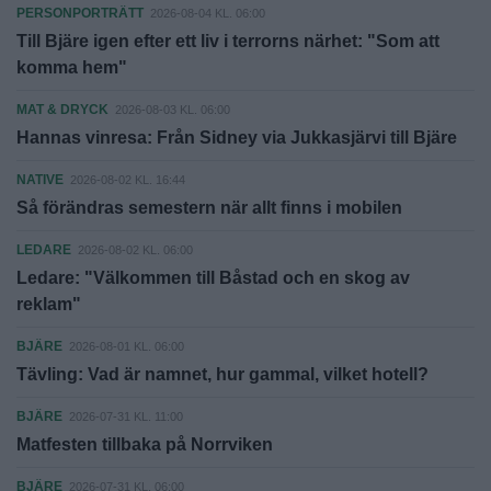
PERSONPORTRÄTT
2026-08-04 KL. 06:00
Till Bjäre igen efter ett liv i terrorns närhet: "Som att
komma hem"
MAT & DRYCK
2026-08-03 KL. 06:00
Hannas vinresa: Från Sidney via Jukkasjärvi till Bjäre
NATIVE
2026-08-02 KL. 16:44
Så förändras semestern när allt finns i mobilen
LEDARE
2026-08-02 KL. 06:00
Ledare: "Välkommen till Båstad och en skog av
reklam"
BJÄRE
2026-08-01 KL. 06:00
Tävling: Vad är namnet, hur gammal, vilket hotell?
BJÄRE
2026-07-31 KL. 11:00
Matfesten tillbaka på Norrviken
BJÄRE
2026-07-31 KL. 06:00