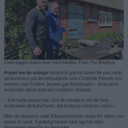
Leos pappa Adam fixar med borden. Foto: Per Brolléus
Pratet om de många
hundra år gamla husen får oss osökt
att komma in på det erbjudande som Charlotte Perrelli och
hennes man Anders Jensen gav föreningen – att ta emot
huset från deras tomt på Lindallén i Båstad.
– Det hade passat här. Och de lovade ju stå för hela
kostnaden att flytta huset, det kostar ju minst en miljon…
Men de planerna satte Båstad kommun stopp för, vilket Leo
tycker är synd. Samtidigt tänker vare sig han eller
föreningen nedslås av beskedet.