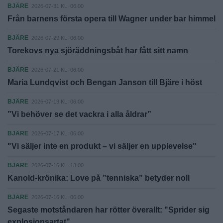
BJÄRE
2026-07-31 KL. 06:00
Från barnens första opera till Wagner under bar himmel
BJÄRE
2026-07-29 KL. 06:00
Torekovs nya sjöräddningsbåt har fått sitt namn
BJÄRE
2026-07-21 KL. 06:00
Maria Lundqvist och Bengan Janson till Bjäre i höst
BJÄRE
2026-07-19 KL. 06:00
”Vi behöver se det vackra i alla åldrar”
BJÄRE
2026-07-17 KL. 06:00
"Vi säljer inte en produkt – vi säljer en upplevelse"
BJÄRE
2026-07-16 KL. 13:00
Kanold-krönika: Love på ”tenniska” betyder noll
BJÄRE
2026-07-16 KL. 06:00
Segaste motståndaren har rötter överallt: "Sprider sig
explosionsartat"