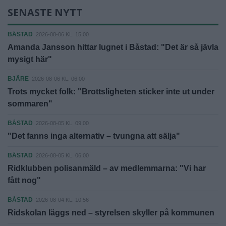
SENASTE NYTT
BÅSTAD
2026-08-06 KL. 15:00
Amanda Jansson hittar lugnet i Båstad: "Det är så jävla
mysigt här"
BJÄRE
2026-08-06 KL. 06:00
Trots mycket folk: "Brottsligheten sticker inte ut under
sommaren"
BÅSTAD
2026-08-05 KL. 09:00
"Det fanns inga alternativ – tvungna att sälja"
BÅSTAD
2026-08-05 KL. 06:00
Ridklubben polisanmäld – av medlemmarna: "Vi har
fått nog"
BÅSTAD
2026-08-04 KL. 10:56
Ridskolan läggs ned – styrelsen skyller på kommunen