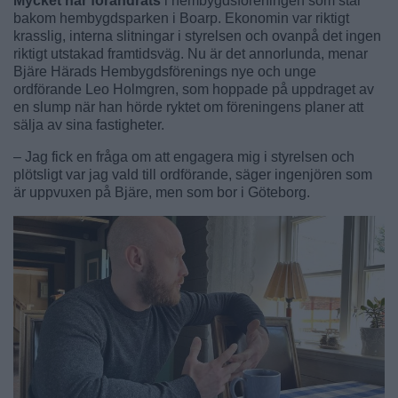
Mycket har förändrats
i hembygdsföreningen som står
bakom hembygdsparken i Boarp. Ekonomin var riktigt
krasslig, interna slitningar i styrelsen och ovanpå det ingen
riktigt utstakad framtidsväg. Nu är det annorlunda, menar
Bjäre Härads Hembygdsförenings nye och unge
ordförande Leo Holmgren, som hoppade på uppdraget av
en slump när han hörde ryktet om föreningens planer att
sälja av sina fastigheter.
– Jag fick en fråga om att engagera mig i styrelsen och
plötsligt var jag vald till ordförande, säger ingenjören som
är uppvuxen på Bjäre, men som bor i Göteborg.