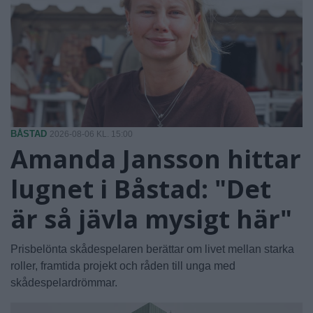
BÅSTAD
2026-08-06 KL. 15:00
Amanda Jansson hittar
lugnet i Båstad: "Det
är så jävla mysigt här"
Prisbelönta skådespelaren berättar om livet mellan starka
roller, framtida projekt och råden till unga med
skådespelardrömmar.