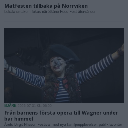
Matfesten tillbaka på Norrviken
Lokala smaker i fokus när Skåne Food Fest återvänder
BJÄRE
2026-07-31 KL. 06:00
Från barnens första opera till Wagner under
bar himmel
Årets Birgit Nilsson Festival med nya familjeupplevelser, publikfavoriter