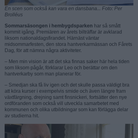
En scen som också kan vara en dansbana... Foto: Per
Brolléus
Sommarsäsongen i hembygdsparken
har så smått
kommit igång. Premiären av årets bilträffar är avklarad
liksom nationaldagsfirandet. Härnäst väntar
midsommarfesten, den stora hantverkarmässan och Fårets
Dag, för att nämna några aktiviteter.
– Men min vision är att det ska finnas saker här hela tiden
som liksom pågår, förklarar Leo och berättar om den
hantverkarby som man planerar för.
– Smedjan ska få liv igen och det skulle passa väldigt bra
att köra kurser i exempelvis smide och även längre fram
växtfärgning, drejning samt finsnickeri, fortsätter den nye
ordföranden som också vill utveckla samarbetet med
kommunen och olika utbildningar som kan förlägga delar
av studierna hit.