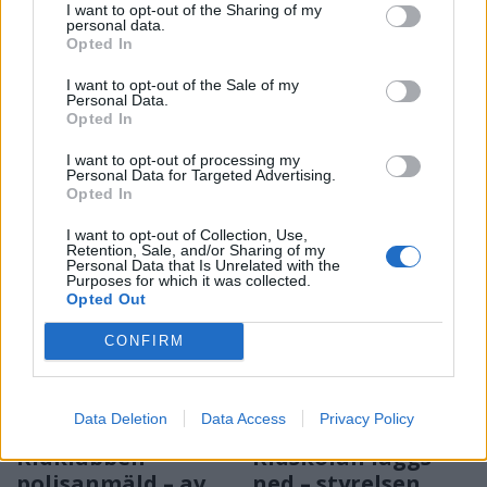
I want to opt-out of the Sharing of my
Trots mycket folk:
"Det fanns inga
personal data.
"Brottsligheten
alternativ –
Opted In
sticker inte ut
tvungna att sälja"
I want to opt-out of the Sale of my
under sommaren"
Nuvarande styrelse i Båstad
Personal Data.
Opted In
Några misshandelsfall,
Ridklubb får stöd av en
narkotikabrott, några stölder
medlem.
I want to opt-out of processing my
Personal Data for Targeted Advertising.
och fortsatt många
Opted In
bredrägerier.
I want to opt-out of Collection, Use,
Retention, Sale, and/or Sharing of my
Personal Data that Is Unrelated with the
Purposes for which it was collected.
Opted Out
CONFIRM
Data Deletion
Data Access
Privacy Policy
BÅSTAD
BÅSTAD
2026-08-05 KL. 06:00
2026-08-04 KL. 10:56
Ridklubben
Ridskolan läggs
polisanmäld – av
ned – styrelsen