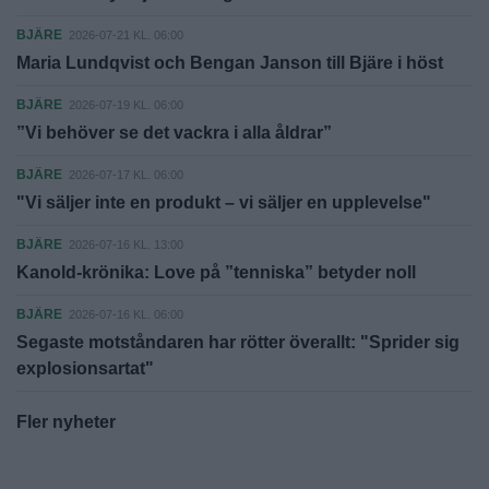
BJÄRE
2026-07-21 KL. 06:00
Maria Lundqvist och Bengan Janson till Bjäre i höst
BJÄRE
2026-07-19 KL. 06:00
”Vi behöver se det vackra i alla åldrar”
BJÄRE
2026-07-17 KL. 06:00
"Vi säljer inte en produkt – vi säljer en upplevelse"
BJÄRE
2026-07-16 KL. 13:00
Kanold-krönika: Love på ”tenniska” betyder noll
BJÄRE
2026-07-16 KL. 06:00
Segaste motståndaren har rötter överallt: "Sprider sig
explosionsartat"
Fler nyheter