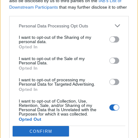
also be disclosed by us to third parties on the
IAB’s List of
Downstream Participants
that may further disclose it to other
third parties.
BÅSTAD
BJÄRE
2026-08-06 KL. 15:00
2026-08-06 KL. 06:00
Personal Data Processing Opt Outs
Amanda Jansson
Trots mycket folk:
hittar lugnet i
"Brottsligheten
I want to opt-out of the Sharing of my
Båstad: "Det är så
sticker inte ut
personal data.
Opted In
jävla mysigt här"
under sommaren"
Prisbelönta skådespelaren
Några misshandelsfall,
I want to opt-out of the Sale of my
Personal Data.
berättar om livet mellan
narkotikabrott, några stölder
Opted In
starka roller, framtida projekt
och fortsatt många
I want to opt-out of processing my
och råden till unga med
bredrägerier.
Personal Data for Targeted Advertising.
skådespelardrömmar.
Opted In
I want to opt-out of Collection, Use,
Retention, Sale, and/or Sharing of my
Personal Data that Is Unrelated with the
Purposes for which it was collected.
Opted Out
CONFIRM