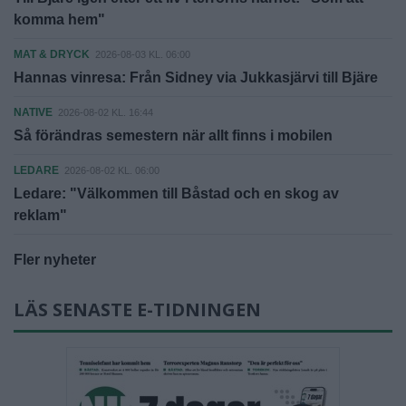
komma hem"
MAT & DRYCK
2026-08-03 KL. 06:00
Hannas vinresa: Från Sidney via Jukkasjärvi till Bjäre
NATIVE
2026-08-02 KL. 16:44
Så förändras semestern när allt finns i mobilen
LEDARE
2026-08-02 KL. 06:00
Ledare: "Välkommen till Båstad och en skog av
reklam"
Fler nyheter
LÄS SENASTE E-TIDNINGEN