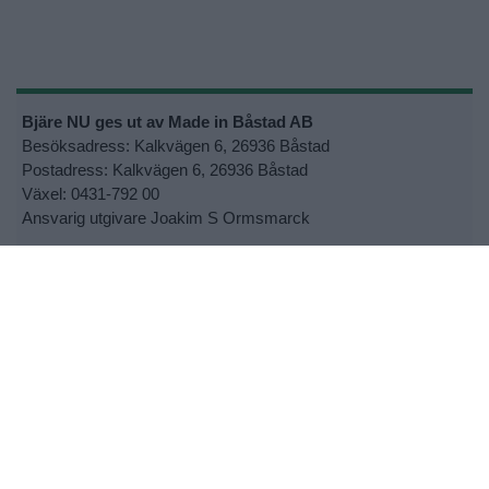
Bjäre NU ges ut av Made in Båstad AB
Besöksadress: Kalkvägen 6, 26936 Båstad
Postadress: Kalkvägen 6, 26936 Båstad
Växel: 0431-792 00
Ansvarig utgivare Joakim S Ormsmarck
Kontakta oss:
info@bjarenu.se
•
Kontakta oss
•
Lokalsupporter
•
Cookie- och personuppgiftspolicy
•
Tipsa oss om nyheter
•
Utebliven tidning