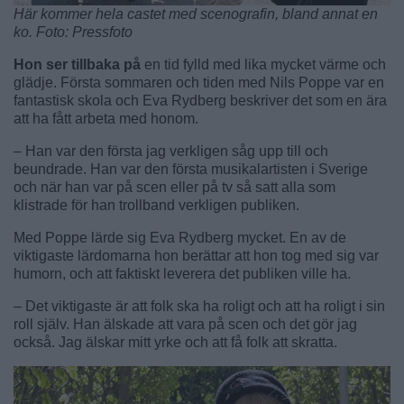
Här kommer hela castet med scenografin, bland annat en
ko. Foto: Pressfoto
Hon ser tillbaka på
en tid fylld med lika mycket värme och
glädje. Första sommaren och tiden med Nils Poppe var en
fantastisk skola och Eva Rydberg beskriver det som en ära
att ha fått arbeta med honom.
– Han var den första jag verkligen såg upp till och
beundrade. Han var den första musikalartisten i Sverige
och när han var på scen eller på tv så satt alla som
klistrade för han trollband verkligen publiken.
Med Poppe lärde sig Eva Rydberg mycket. En av de
viktigaste lärdomarna hon berättar att hon tog med sig var
humorn, och att faktiskt leverera det publiken ville ha.
– Det viktigaste är att folk ska ha roligt och att ha roligt i sin
roll själv. Han älskade att vara på scen och det gör jag
också. Jag älskar mitt yrke och att få folk att skratta.