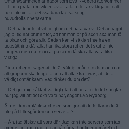
Omtänksamheten är något som Eva Rydberg återkommer
till, hon pratar om vikten av att alla roller är viktiga och att
hon inte vill att det ska bara kretsa kring
huvudrollsinnehavarna.
– Det hade inte blivit roligt om det bara var vi. Det är något
jag alltid har brunnit för, att när man är på scen ska man få
ta plats och göra allt. Sedan kan vi såklart inte ha en
uppsättning där alla har lika stora roller, det skulle inte
fungera men när man är på scen då ska alla vara lika
viktiga.
Dina kollegor säger att du är väldigt mån om dem och om
att gruppen ska fungera och att alla ska trivas, att du är
väldigt omtänksam, vad tänker du om det?
– Det gör mig såklart väldigt glad att höra, och det speglar
hur jag vill att det ska vara här, säger Eva Rydberg.
Är det den omtänksamheten som gör att du fortfarande är
ute på Hillesgården och serverar?
– Åh, jag älskar att vara där. Jag kan inte servera som jag
gjorde förr, men jag är där på några högtider om året och