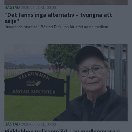
BÅSTAD
2026-08-05 KL. 09:00
"Det fanns inga alternativ – tvungna att
sälja"
Nuvarande styrelse i Båstad Ridklubb får stöd av en medlem.
BÅSTAD
2026-08-05 KL. 06:00
Ridklubben polisanmäld – av medlemmarna: