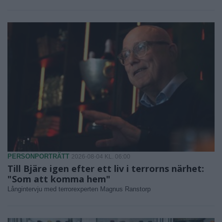
PERSONPORTRÄTT
2026-08-04 KL. 06:00
Till Bjäre igen efter ett liv i terrorns närhet:
"Som att komma hem"
Långintervju med terrorexperten Magnus Ranstorp