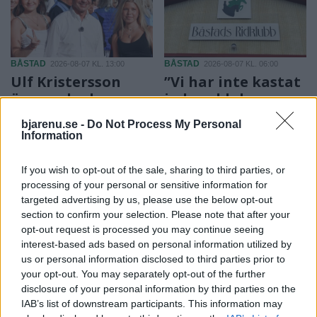
BÅSTAD
BÅSTAD
2026-08-07 KL. 13:00
2026-08-07 KL. 06:00
Ulf Kristersson
”Vi har inte kastat
överraskade
in handduken –
Båstadborna på
inte än”
bjarenu.se -
Do Not Process My Personal
torget
Båstad Ridklubbs
Information
Statsministern mötte väljare,
ordförande Kenneth
poserade för bilder och
Aronsson ger sin syn på
If you wish to opt-out of the sale, sharing to third parties, or
avslöjade sin gamla dröm
läget i föreningen.
processing of your personal or sensitive information for
targeted advertising by us, please use the below opt-out
om att få spela tennis i
section to confirm your selection. Please note that after your
Båstad.
opt-out request is processed you may continue seeing
interest-based ads based on personal information utilized by
us or personal information disclosed to third parties prior to
your opt-out. You may separately opt-out of the further
disclosure of your personal information by third parties on the
IAB’s list of downstream participants. This information may