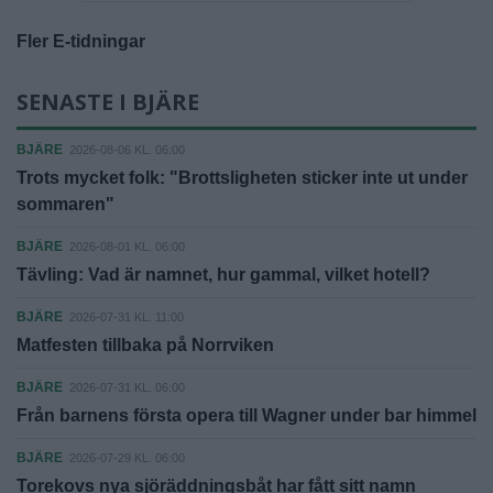
Fler E-tidningar
SENASTE I BJÄRE
BJÄRE
2026-08-06 KL. 06:00
Trots mycket folk: "Brottsligheten sticker inte ut under
sommaren"
BJÄRE
2026-08-01 KL. 06:00
Tävling: Vad är namnet, hur gammal, vilket hotell?
BJÄRE
2026-07-31 KL. 11:00
Matfesten tillbaka på Norrviken
BJÄRE
2026-07-31 KL. 06:00
Från barnens första opera till Wagner under bar himmel
BJÄRE
2026-07-29 KL. 06:00
Torekovs nya sjöräddningsbåt har fått sitt namn