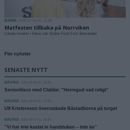
BJÄRE
2026-07-31 KL. 11:00
Matfesten tillbaka på Norrviken
Lokala smaker i fokus när Skåne Food Fest återvänder
Fler nyheter
SENASTE NYTT
BÅSTAD
2026-08-08 KL. 06:00
Seniordisco med Clabbe: "Herregud vad roligt"
BÅSTAD
2026-08-07 KL. 13:00
Ulf Kristersson överraskade Båstadborna på torget
BÅSTAD
2026-08-07 KL. 06:00
”Vi har inte kastat in handduken – inte än”