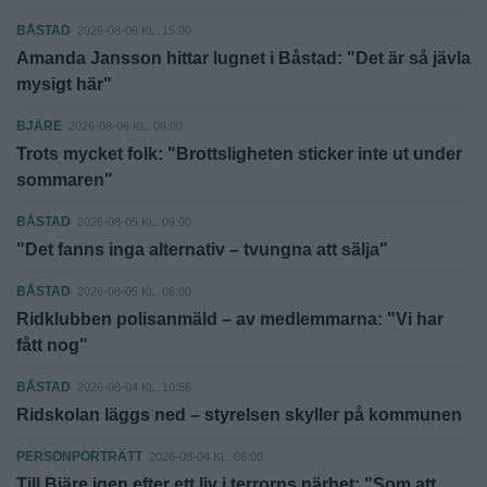
BÅSTAD
2026-08-06 KL. 15:00
Amanda Jansson hittar lugnet i Båstad: "Det är så jävla
mysigt här"
BJÄRE
2026-08-06 KL. 06:00
Trots mycket folk: "Brottsligheten sticker inte ut under
sommaren"
BÅSTAD
2026-08-05 KL. 09:00
"Det fanns inga alternativ – tvungna att sälja"
BÅSTAD
2026-08-05 KL. 06:00
Ridklubben polisanmäld – av medlemmarna: "Vi har
fått nog"
BÅSTAD
2026-08-04 KL. 10:56
Ridskolan läggs ned – styrelsen skyller på kommunen
PERSONPORTRÄTT
2026-08-04 KL. 06:00
Till Bjäre igen efter ett liv i terrorns närhet: "Som att