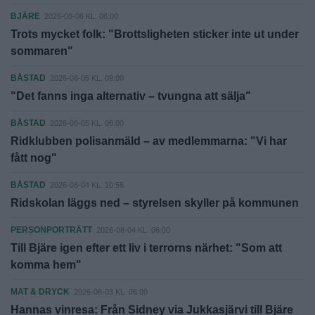
BJÄRE
2026-08-06 KL. 06:00
Trots mycket folk: "Brottsligheten sticker inte ut under
sommaren"
BÅSTAD
2026-08-05 KL. 09:00
"Det fanns inga alternativ – tvungna att sälja"
BÅSTAD
2026-08-05 KL. 06:00
Ridklubben polisanmäld – av medlemmarna: "Vi har
fått nog"
BÅSTAD
2026-08-04 KL. 10:56
Ridskolan läggs ned – styrelsen skyller på kommunen
PERSONPORTRÄTT
2026-08-04 KL. 06:00
Till Bjäre igen efter ett liv i terrorns närhet: "Som att
komma hem"
MAT & DRYCK
2026-08-03 KL. 06:00
Hannas vinresa: Från Sidney via Jukkasjärvi till Bjäre