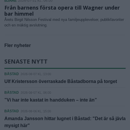
BJÄRE
2026-07-31 KL. 06:00
Från barnens första opera till Wagner under
bar himmel
Årets Birgit Nilsson Festival med nya familjeupplevelser, publikfavoriter
och en mäktig avslutning.
Fler nyheter
SENASTE NYTT
BÅSTAD
2026-08-07 KL. 13:00
Ulf Kristersson överraskade Båstadborna på torget
BÅSTAD
2026-08-07 KL. 06:00
”Vi har inte kastat in handduken – inte än”
BÅSTAD
2026-08-06 KL. 15:00
Amanda Jansson hittar lugnet i Båstad: "Det är så jävla
mysigt här"