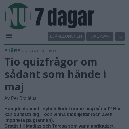
BJÄRELUNCHEN
TAKE AWAY
BJÄRE
2026-05-31 KL. 18:00
Tio quizfrågor om
sådant som hände i
maj
Av Per Brolléus
Hängde du med i nyhetsflödet under maj månad? Här
kan du testa dig – och vinna biobiljetter (och även
imponera på grannen).
Grattis till Mattias och Teresa som vann aprilquizet.