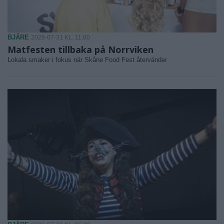
BJÄRE
2026-07-31 KL. 11:00
Matfesten tillbaka på Norrviken
Lokala smaker i fokus när Skåne Food Fest återvänder