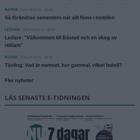
NATIVE
2026-08-02 KL. 16:44
Så förändras semestern när allt finns i mobilen
LEDARE
2026-08-02 KL. 06:00
Ledare: "Välkommen till Båstad och en skog av
reklam"
BJÄRE
2026-08-01 KL. 06:00
Tävling: Vad är namnet, hur gammal, vilket hotell?
Fler nyheter
LÄS SENASTE E-TIDNINGEN