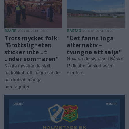
BJÄRE
BÅSTAD
2026-08-06 KL. 06:00
2026-08-05 KL. 09:00
Trots mycket folk:
"Det fanns inga
"Brottsligheten
alternativ –
sticker inte ut
tvungna att sälja"
under sommaren"
Nuvarande styrelse i Båstad
Några misshandelsfall,
Ridklubb får stöd av en
narkotikabrott, några stölder
medlem.
och fortsatt många
bredrägerier.