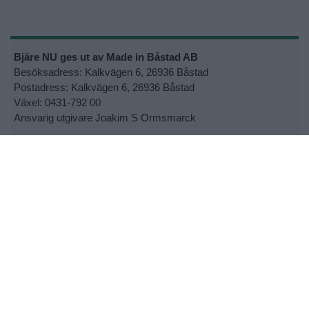
Bjäre NU ges ut av Made in Båstad AB
Besöksadress: Kalkvägen 6, 26936 Båstad
Postadress: Kalkvägen 6, 26936 Båstad
Växel: 0431-792 00
Ansvarig utgivare Joakim S Ormsmarck
Kontakta oss:
info@bjarenu.se
•
Kontakta oss
•
Lokalsupporter
•
Cookie- och personuppgiftspolicy
•
Tipsa oss om nyheter
•
Utebliven tidning