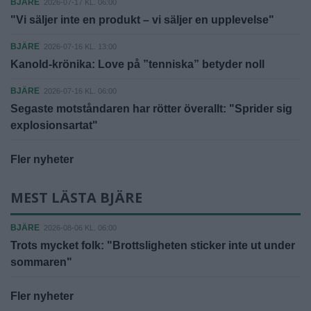
BJÄRE
2026-07-17 KL. 06:00
"Vi säljer inte en produkt – vi säljer en upplevelse"
BJÄRE
2026-07-16 KL. 13:00
Kanold-krönika: Love på ”tenniska” betyder noll
BJÄRE
2026-07-16 KL. 06:00
Segaste motståndaren har rötter överallt: "Sprider sig
explosionsartat"
Fler nyheter
MEST LÄSTA BJÄRE
BJÄRE
2026-08-06 KL. 06:00
Trots mycket folk: "Brottsligheten sticker inte ut under
sommaren"
Fler nyheter