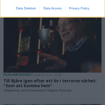
Data Deletion
Data Access
Privacy Policy
PERSONPORTRÄTT
2026-08-04 KL. 06:00
Till Bjäre igen efter ett liv i terrorns närhet:
"Som att komma hem"
Långintervju med terrorexperten Magnus Ranstorp