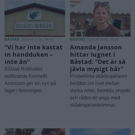
BÅSTAD
BÅSTAD
2026-08-07 KL. 06:00
2026-08-06 KL. 15:00
”Vi har inte kastat
Amanda Jansson
in handduken –
hittar lugnet i
inte än”
Båstad: "Det är så
jävla mysigt här"
Båstad Ridklubbs
ordförande Kenneth
Prisbelönta skådespelaren
Aronsson ger sin syn på
berättar om livet mellan
läget i föreningen.
starka roller, framtida projekt
och råden till unga med
skådespelardrömmar.