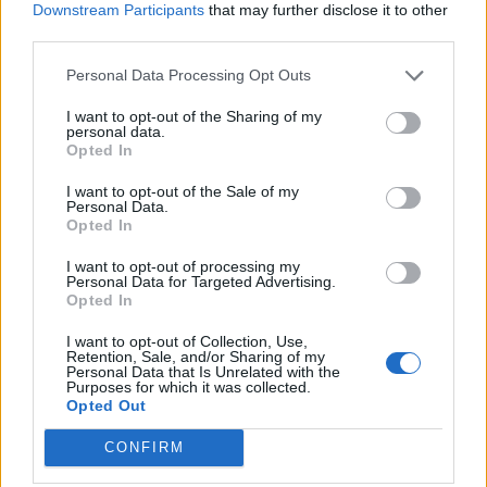
Ridklubben polisanmäld – av medlemmarna:
Downstream Participants
that may further disclose it to other
"Vi har fått nog"
third parties.
Båstad Ridklubbs styrelse anmälda till polisen efter att allt sålts av.
Personal Data Processing Opt Outs
I want to opt-out of the Sharing of my
personal data.
Opted In
I want to opt-out of the Sale of my
Personal Data.
Opted In
I want to opt-out of processing my
Personal Data for Targeted Advertising.
Opted In
I want to opt-out of Collection, Use,
Retention, Sale, and/or Sharing of my
Personal Data that Is Unrelated with the
Purposes for which it was collected.
Opted Out
BÅSTAD
2026-08-04 KL. 10:56
Ridskolan läggs ned – styrelsen skyller på
CONFIRM
kommunen
Inventarier och hästar har sålts, personalen har sagts upp.