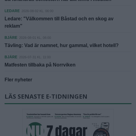
LEDARE
2026-08-02 KL. 06:00
Ledare: "Välkommen till Båstad och en skog av
reklam"
BJÄRE
2026-08-01 KL. 06:00
Tävling: Vad är namnet, hur gammal, vilket hotell?
BJÄRE
2026-07-31 KL. 11:00
Matfesten tillbaka på Norrviken
Fler nyheter
LÄS SENASTE E-TIDNINGEN