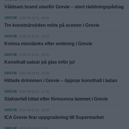
Våldsam brand utanför Grevie – stort räddningspådrag
GREVIE
2026-03-11 KL. 06:00
Tre konstnärsöden möts på scenen i Grevie
GREVIE
2026-02-23 KL. 13:52
Kvinna misstänks efter smitning i Grevie
GREVIE
2025-11-13 KL. 06:00
Konsthall satsar på glas inför jul
GREVIE
2025-09-28 KL. 18:25
Hittade drömmen i Grevie – öppnar konsthall i ladan
GREVIE
2025-09-26 KL. 17:00
Slaktavfall hittat efter försvunna lammet i Grevie
GREVIE
2025-09-22 KL. 12:03
ICA Grevie firar uppgradering till Supermarket
GREVIE
2025-07-14 KL. 22:01