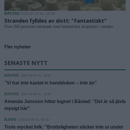
BÅSTAD
2026-07-30 KL. 06:00
Stranden fylldes av slott: "Fantastiskt"
Över 200 personer kämpade med fantastiska skapelser i sanden.
Fler nyheter
SENASTE NYTT
BÅSTAD
2026-08-07 KL. 06:00
”Vi har inte kastat in handduken – inte än”
BÅSTAD
2026-08-06 KL. 15:00
Amanda Jansson hittar lugnet i Båstad: "Det är så jävla
mysigt här"
BJÄRE
2026-08-06 KL. 06:00
Trots mycket folk: "Brottsligheten sticker inte ut under