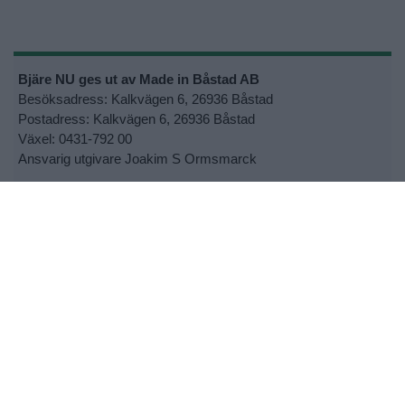
Bjäre NU ges ut av Made in Båstad AB
Besöksadress: Kalkvägen 6, 26936 Båstad
Postadress: Kalkvägen 6, 26936 Båstad
Växel: 0431-792 00
Ansvarig utgivare Joakim S Ormsmarck
Kontakta oss:
info@bjarenu.se
•
Kontakta oss
•
Lokalsupporter
•
Cookie- och personuppgiftspolicy
•
Tipsa oss om nyheter
•
Utebliven tidning