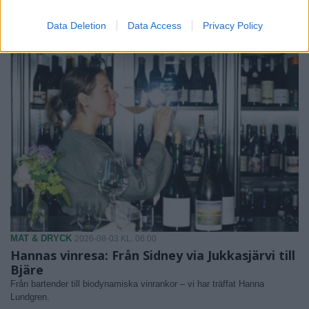
Långintervju med terrorexperten Magnus Ranstorp
Data Deletion
Data Access
Privacy Policy
MAT & DRYCK
2026-08-03 KL. 06:00
Hannas vinresa: Från Sidney via Jukkasjärvi till
Bjäre
Från bartender till biodynamiska vinrankor – vi har träffat Hanna
Lundgren.