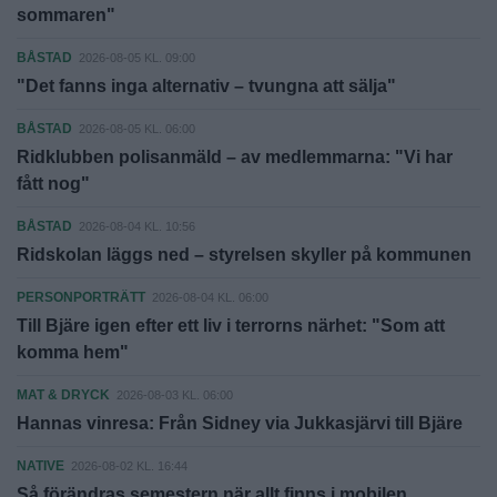
sommaren"
BÅSTAD
2026-08-05 KL. 09:00
"Det fanns inga alternativ – tvungna att sälja"
BÅSTAD
2026-08-05 KL. 06:00
Ridklubben polisanmäld – av medlemmarna: "Vi har
fått nog"
BÅSTAD
2026-08-04 KL. 10:56
Ridskolan läggs ned – styrelsen skyller på kommunen
PERSONPORTRÄTT
2026-08-04 KL. 06:00
Till Bjäre igen efter ett liv i terrorns närhet: "Som att
komma hem"
MAT & DRYCK
2026-08-03 KL. 06:00
Hannas vinresa: Från Sidney via Jukkasjärvi till Bjäre
NATIVE
2026-08-02 KL. 16:44
Så förändras semestern när allt finns i mobilen