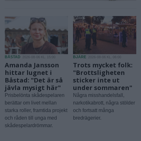
BÅSTAD
BJÄRE
2026-08-06 KL. 15:00
2026-08-06 KL. 06:00
Amanda Jansson
Trots mycket folk:
hittar lugnet i
"Brottsligheten
Båstad: "Det är så
sticker inte ut
jävla mysigt här"
under sommaren"
Prisbelönta skådespelaren
Några misshandelsfall,
berättar om livet mellan
narkotikabrott, några stölder
starka roller, framtida projekt
och fortsatt många
och råden till unga med
bredrägerier.
skådespelardrömmar.