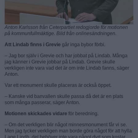
Anton Karlsson från Ceterpartiet redogjorde för motionen
på kommunfullmäktige. Bild från onlinesändningen.
Att Lindab finns i Grevie
går inga bybor förbi.
– Jag bor själv i Grevie och har jobbat på Lindab. Många
jag känner i Grevie jobbar på Lindab. Grevie skulle
verkligen inte vara vad det är om inte Lindab fanns, säger
Anton.
Var ett monument skulle placeras är också öppet.
– Kanske vid banvallen skulle passa då det är en plats
som många passerar, säger Anton.
Motionen skickades vidare
för beredning.
– Om det verkligen blir något minnesmonument får vi se.
Men jag tycker verkligen man borde göra något för att hylla
Lage Lindh, det behöver inte vara något dyrt som kostar