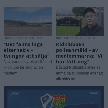
BÅSTAD
BÅSTAD
2026-08-05 KL. 09:00
2026-08-05 KL. 06:00
"Det fanns inga
Ridklubben
alternativ –
polisanmäld – av
tvungna att sälja"
medlemmarna: "Vi
har fått nog"
Nuvarande styrelse i Båstad
Ridklubb får stöd av en
Båstad Ridklubbs styrelse
medlem.
anmälda till polisen efter att
allt sålts av.