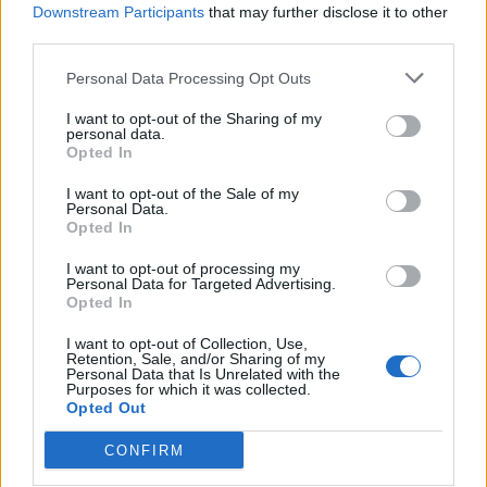
BÅSTAD
2026-08-04 KL. 10:56
Downstream Participants
that may further disclose it to other
Ridskolan läggs ned – styrelsen skyller på
third parties.
kommunen
Inventarier och hästar har sålts, personalen har sagts upp.
Personal Data Processing Opt Outs
I want to opt-out of the Sharing of my
personal data.
Opted In
I want to opt-out of the Sale of my
Personal Data.
Opted In
I want to opt-out of processing my
Personal Data for Targeted Advertising.
Opted In
I want to opt-out of Collection, Use,
Retention, Sale, and/or Sharing of my
Personal Data that Is Unrelated with the
Purposes for which it was collected.
Opted Out
PERSONPORTRÄTT
2026-08-04 KL. 06:00
CONFIRM
Till Bjäre igen efter ett liv i terrorns närhet:
"Som att komma hem"