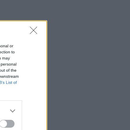
sonal or
ection to
ou may
 personal
out of the
 downstream
B’s List of