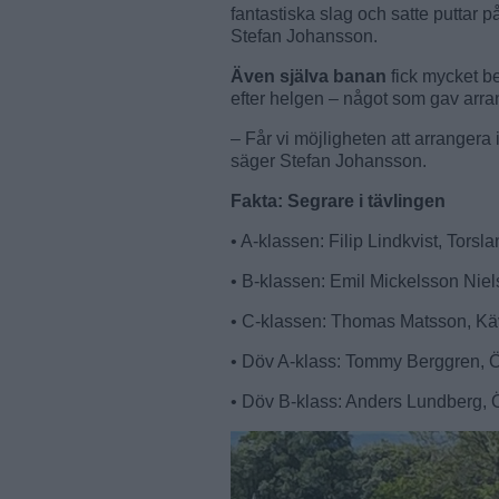
fantastiska slag och satte puttar på
Stefan Johansson.
Även själva banan
fick mycket b
efter helgen – något som gav arra
– Får vi möjligheten att arrangera i
säger Stefan Johansson.
Fakta: Segrare i tävlingen
• A-klassen: Filip Lindkvist, Tors
• B-klassen: Emil Mickelsson Nie
• C-klassen: Thomas Matsson, Kä
• Döv A-klass: Tommy Berggren, Ö
• Döv B-klass: Anders Lundberg, 