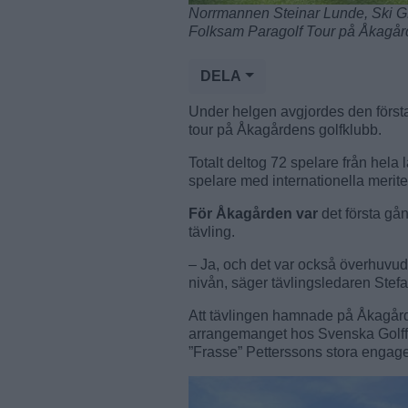
Norrmannen Steinar Lunde, Ski GK,
Folksam Paragolf Tour på Åkagård
DELA
Under helgen avgjordes den första
tour på Åkagårdens golfklubb.
Totalt deltog 72 spelare från hela 
spelare med internationella merit
För Åkagården var
det första gå
tävling.
– Ja, och det var också överhuvudt
nivån, säger tävlingsledaren Ste
Att tävlingen hamnade på Åkagård
arrangemanget hos Svenska Golff
”Frasse” Petterssons stora engage