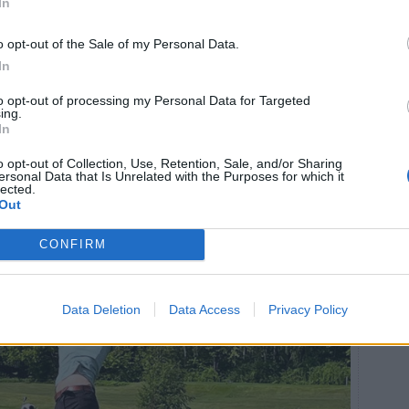
In
o opt-out of the Sale of my Personal Data.
In
to opt-out of processing my Personal Data for Targeted
ing.
In
o opt-out of Collection, Use, Retention, Sale, and/or Sharing
ersonal Data that Is Unrelated with the Purposes for which it
elt blind och gjorde sin första tävling på paragolf-
lected.
första utslaget skickade hon iväg bollen mitt i fairway.
Out
CONFIRM
Data Deletion
Data Access
Privacy Policy