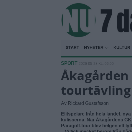
START
NYHETER
KULTUR
SPORT
2026-05-28 KL. 06:00
Åkagården h
tourtävling
Av Rickard Gustafsson
Elitspelare från hela landet, ny
kulisserna. När Åkagårdens GK a
Paragolf-tour blev helgen ett ly
– Vi fick mycket beröm från båd