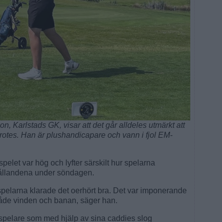
, Karlstads GK, visar att det går alldeles utmärkt att
rotes. Han är plushandicapare och vann i fjol EM-
spelet var hög och lyfter särskilt hur spelarna
hållandena under söndagen.
 spelarna klarade det oerhört bra. Det var imponerande
 både vinden och banan, säger han.
 spelare som med hjälp av sina caddies slog