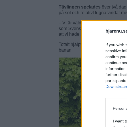
Tävlingen spelades
över två dag
på sol och relativt lugna vindar m
– Vi är väldigt nöjda med arrange
som Svenska golfförbundet och spe
bjarenu.s
att vi hade så många volontärer, 
Totalt hjälpte 22 volontärer till 
If you wish 
banan.
sensitive in
confirm you
continue se
information 
further disc
participants
Downstream 
Persona
I want t