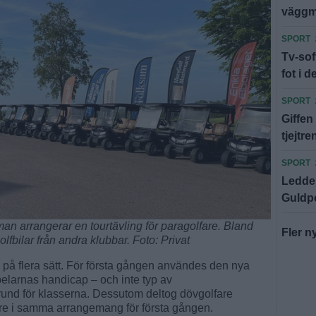
väggm
SPORT
Tv-sof
fot i d
SPORT
Giffen
tjejtr
SPORT
Ledde f
Guldp
man arrangerar en tourtävling för paragolfare. Bland
Fler n
olfbilar från andra klubbar. Foto: Privat
 på flera sätt. För första gången användes den nya
pelarnas handicap – och inte typ av
 grund för klasserna. Dessutom deltog dövgolfare
re i samma arrangemang för första gången.