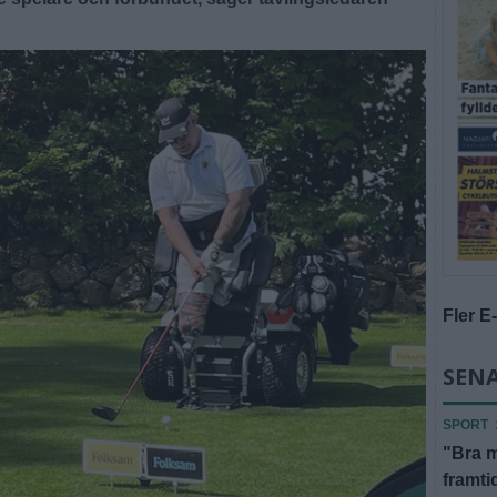
Fler E
SENA
SPORT
"Bra m
framti