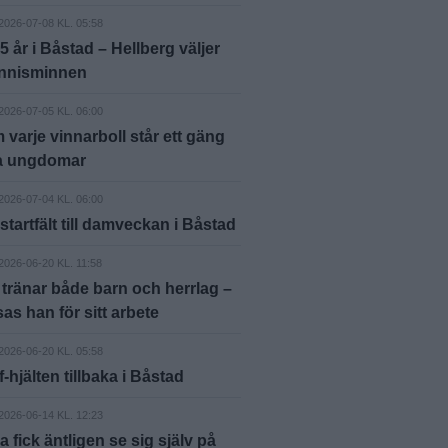
2026-07-08 KL. 05:58
65 år i Båstad – Hellberg väljer
ennisminnen
2026-07-05 KL. 06:00
varje vinnarboll står ett gäng
a ungdomar
2026-07-04 KL. 06:00
 startfält till damveckan i Båstad
2026-06-20 KL. 11:58
tränar både barn och herrlag –
sas han för sitt arbete
2026-06-20 KL. 05:58
f-hjälten tillbaka i Båstad
2026-06-14 KL. 12:23
a fick äntligen se sig själv på