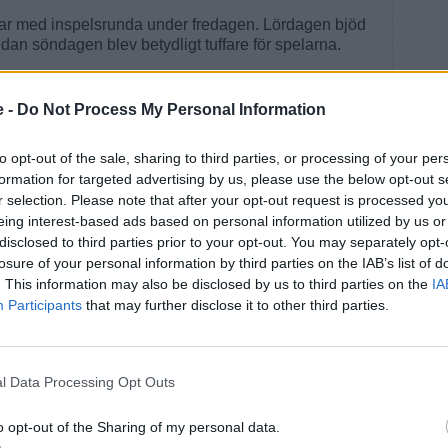
ar med inspelsrunda under fredagen. Lördagen bjöd
edan söndagen blev betydligt tuffare för spelarna.
manget och fick både tävlingen och banan precis så
larna önskade. Vi fick många positiva tillmälen över
e -
Do Not Process My Personal Information
säger Stefan Johansson.
under helgen, varav 15 fungerade som caddies ute på
to opt-out of the sale, sharing to third parties, or processing of your per
formation for targeted advertising by us, please use the below opt-out s
r selection. Please note that after your opt-out request is processed y
eing interest-based ads based on personal information utilized by us or
disclosed to third parties prior to your opt-out. You may separately opt-
losure of your personal information by third parties on the IAB’s list of
. This information may also be disclosed by us to third parties on the
IA
Participants
that may further disclose it to other third parties.
l Data Processing Opt Outs
o opt-out of the Sharing of my personal data.