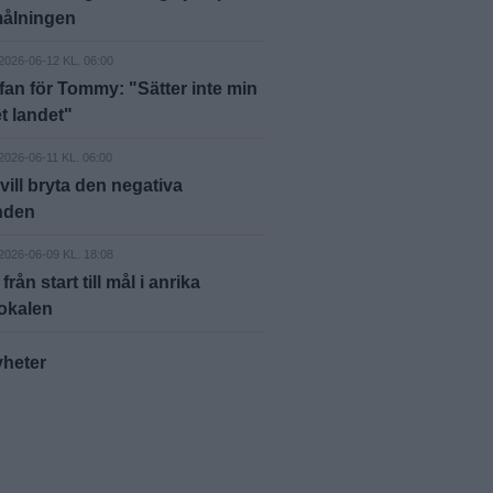
ålningen
2026-06-12 KL. 06:00
fan för Tommy: "Sätter inte min
et landet"
2026-06-11 KL. 06:00
 vill bryta den negativa
enden
2026-06-09 KL. 18:08
rån start till mål i anrika
okalen
yheter