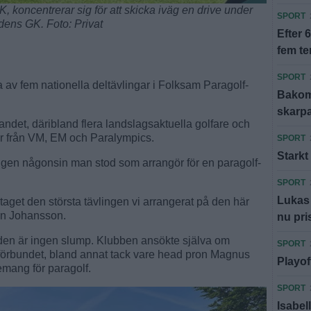
 koncentrerar sig för att skicka iväg en drive under
SPORT
ens GK. Foto: Privat
Efter 
fem t
SPORT
 av fem nationella deltävlingar i Folksam Paragolf-
Bakom 
skarp
landet, däribland flera landslagsaktuella golfare och
er från VM, EM och Paralympics.
SPORT
Starkt
ngen någonsin man stod som arrangör för en paragolf-
SPORT
Lukas 
aget den största tävlingen vi arrangerat på den här
fan Johansson.
nu pri
en är ingen slump. Klubben ansökte själva om
SPORT
örbundet, bland annat tack vare head pron Magnus
Playof
mang för paragolf.
SPORT
Isabell