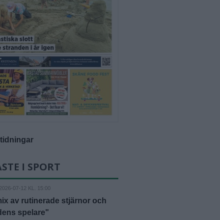
-tidningar
STE I SPORT
2026-07-12 KL. 15:00
ix av rutinerade stjärnor och
dens spelare"