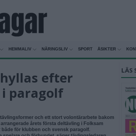
HEMMALIV
NÄRINGSLIV
SPORT
ÅSIKTER
KON
LÄS 
yllas efter
 i paragolf
a tävlingsformer och ett stort volontärarbete bakom
rrangerade årets första deltävling i Folksam
ft både för klubben och svensk paragolf.
e spelare och förbundet, säger tävlingsledaren