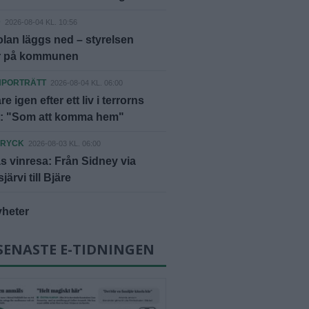
D
2026-08-04 KL. 10:56
lan läggs ned – styrelsen
er på kommunen
NPORTRÄTT
2026-08-04 KL. 06:00
äre igen efter ett liv i terrorns
t: "Som att komma hem"
DRYCK
2026-08-03 KL. 06:00
 vinresa: Från Sidney via
ärvi till Bjäre
yheter
SENASTE E-TIDNINGEN