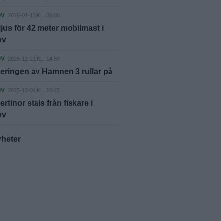
OV
2026-01-13 KL. 06:00
ljus för 42 meter mobilmast i
ov
OV
2025-12-21 KL. 14:50
ringen av Hamnen 3 rullar på
OV
2025-12-04 KL. 10:45
tinor stals från fiskare i
ov
yheter