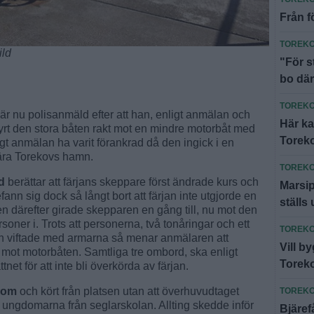
Från f
TOREK
ild
"För s
bo dä
TOREK
är nu polisanmäld efter att han, enligt anmälan och
Här ka
tyrt den stora båten rakt mot en mindre motorbåt med
Torek
igt anmälan ha varit förankrad då den ingick i en
nära Torekovs hamn.
TOREK
ed
berättar att färjans skeppare först ändrade kurs och
Marsip
nn sig dock så långt bort att färjan inte utgjorde en
ställs 
n därefter girade skepparen en gång till, nu mot den
oner i. Trots att personerna, två tonåringar och ett
TOREK
ch viftade med armarna så menar anmälaren att
Vill b
kt mot motorbåten. Samtliga tre ombord, ska enligt
Torek
ttnet för att inte bli överkörda av färjan.
t om
och kört från platsen utan att överhuvudtaget
TOREK
e ungdomarna från seglarskolan. Allting skedde inför
Bjäref