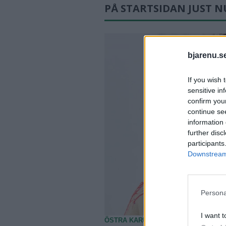
PÅ STARTSIDAN JUST N
bjarenu.s
If you wish 
sensitive in
confirm you
continue se
information 
further disc
participants
Downstream 
Persona
I want t
ÖSTRA KARUP
2026-08-09 KL. 06:00