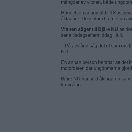
mängder av vittnen, både ungdom
Händelsen är anmäld till Kustbevak
åklagare. Dessutom har det nu äv
Vittnen säger till Bjäre NU
att de
sena tisdagseftermiddag i juli.
– På avstånd såg det ut som om färj
NU.
En annan person berättar att det 
motorbåten där ungdomarna gjorde 
Bjäre NU har sökt åklagaren samt 
framgång.