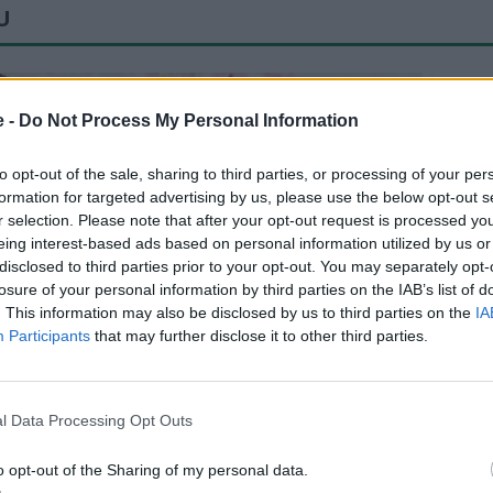
U
SEN
e -
Do Not Process My Personal Information
ÖSTRA 
to opt-out of the sale, sharing to third parties, or processing of your per
Linn F
formation for targeted advertising by us, please use the below opt-out s
komma 
r selection. Please note that after your opt-out request is processed y
eing interest-based ads based on personal information utilized by us or
BÅSTA
disclosed to third parties prior to your opt-out. You may separately opt-
Martin
losure of your personal information by third parties on the IAB’s list of
livet 
. This information may also be disclosed by us to third parties on the
IA
Participants
that may further disclose it to other third parties.
BÅSTA
Senio
vad ro
l Data Processing Opt Outs
BÅSTA
Ulf Kr
o opt-out of the Sharing of my personal data.