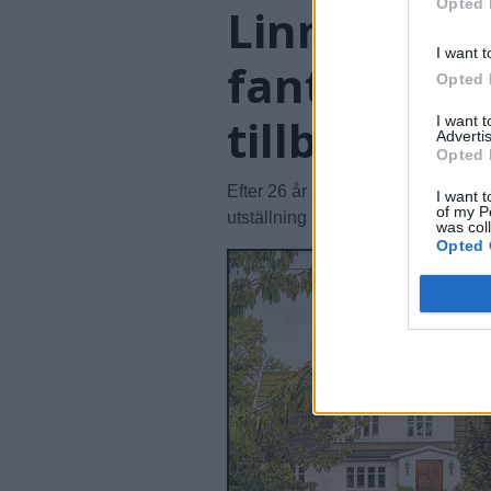
Opted 
Linn Fernst
I want t
fantastisk
Opted 
tillbaka"
I want 
Advertis
Opted 
Efter 26 år återvänder en av Sv
I want t
of my P
utställning på Arnstedt – och någ
was col
Opted 