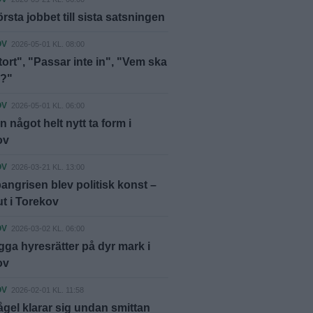
örsta jobbet till sista satsningen
OV
2026-05-01 KL. 08:00
tort", "Passar inte in", "Vem ska
r?"
OV
2026-05-01 KL. 06:00
n något helt nytt ta form i
ov
OV
2026-03-21 KL. 13:00
angrisen blev politisk konst –
ut i Torekov
OV
2026-03-02 KL. 06:00
ygga hyresrätter på dyr mark i
ov
OV
2026-02-01 KL. 11:58
ågel klarar sig undan smittan