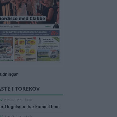
-tidningar
STE I TOREKOV
OV
2026-07-02 KL. 13:30
ard Ingelsson har kommit hem
OV
2026-05-21 KL. 06:00