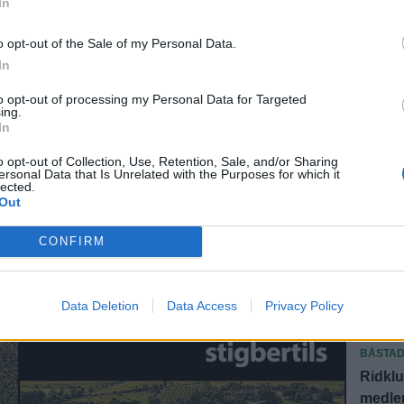
Båstad
In
röm: "Det är
BÅSTA
o opt-out of the Sale of my Personal Data.
t att komma
”Vi ha
In
än”
to opt-out of processing my Personal Data for Targeted
ing.
BÅSTA
In
Amanda
eriges mest uppmärksammade konstnärer med ny
Båstad
o opt-out of Collection, Use, Retention, Sale, and/or Sharing
ersonal Data that Is Unrelated with the Purposes for which it
ra dagars semester på Bjäre.
lected.
BJÄRE
Out
Trots 
sticke
CONFIRM
BÅSTA
"Det f
Data Deletion
Data Access
Privacy Policy
att säl
BÅSTA
Ridklu
medlem