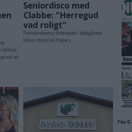
Seniordisco med
men
Clabbe: "Herregud
vad roligt"
Pensionärerna förfestade i trädgården
innan discot på Pepe's.
sta
en lämnar
å grund av
Fler E