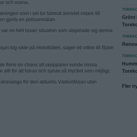
ar och vuxna.
TOREK
ningen som i sin tur lämnat ärendet vidare till
Grönt 
en gjorts en polisanmälan.
Torek
t var en helt bisarr situation som utspelade sig denna
TOREK
Renove
an tog sikte på motorbåten, säger ett vittne till Bjäre
TOREK
Hummer
inte finns en chans att skepparen kunde missa
allt för att höras och synas så mycket som möjligt.
Torek
ansvariga för den aktuella Väderöfärjan utan
Fler n