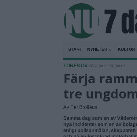
START
NYHETER
KULTUR
TOREKOV
2024-08-08 KL. 08:01
Färja ramm
tre ungdoma
Av Per Brolléus
Samma dag som en av Väderötra
nya incidenter som en av bolagets 
enligt polisanmälan, skepparen t
och på en förankrad motorbåt