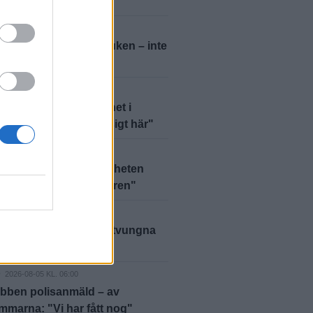
borna på torget
D
2026-08-07 KL. 06:00
r inte kastat in handduken – inte
D
2026-08-06 KL. 15:00
 Jansson hittar lugnet i
: "Det är så jävla mysigt här"
2026-08-06 KL. 06:00
mycket folk: "Brottsligheten
r inte ut under sommaren"
D
2026-08-05 KL. 09:00
anns inga alternativ – tvungna
ja"
D
2026-08-05 KL. 06:00
bben polisanmäld – av
marna: "Vi har fått nog"