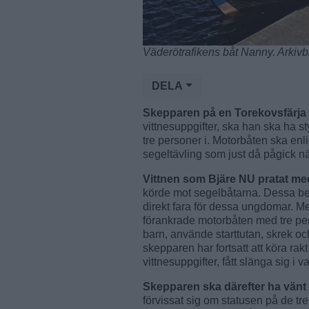
Väderötrafikens båt Nanny. Arkivb
DELA
Skepparen på en Torekovsfärja
vittnesuppgifter, ska han ska ha s
tre personer i. Motorbåten ska enl
segeltävling som just då pågick 
Vittnen som Bjäre NU pratat m
körde mot segelbåtarna. Dessa befa
direkt fara för dessa ungdomar. Me
förankrade motorbåten med tre pers
barn, använde starttutan, skrek o
skepparen har fortsatt att köra ra
vittnesuppgifter, fått slänga sig i va
Skepparen ska därefter ha vän
förvissat sig om statusen på de tr