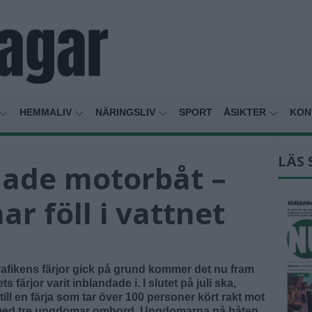
HEMMALIV
NÄRINGSLIV
SPORT
ÅSIKTER
KON
LÄS 
ade motorbåt –
r föll i vattnet
fikens färjor gick på grund kommer det nu fram
färjor varit inblandade i. I slutet på juli ska,
ill en färja som tar över 100 personer kört rakt mot
 med tre ungdomar ombord. Ungdomarna på båten