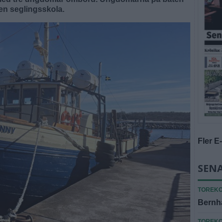
 en seglingsskola.
Fler E
SENA
TOREK
Bernh
TOREK