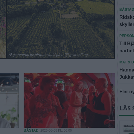
BÅSTA
Ridsko
skyll
PERSO
Till Bj
närhe
MAT & 
Hannas
Jukkasj
Fler n
LÄS 
BÅSTAD
2026-08-08 KL. 06:00