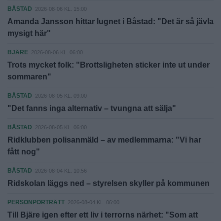
BÅSTAD
2026-08-06 KL. 15:00
Amanda Jansson hittar lugnet i Båstad: "Det är så jävla
mysigt här"
BJÄRE
2026-08-06 KL. 06:00
Trots mycket folk: "Brottsligheten sticker inte ut under
sommaren"
BÅSTAD
2026-08-05 KL. 09:00
"Det fanns inga alternativ – tvungna att sälja"
BÅSTAD
2026-08-05 KL. 06:00
Ridklubben polisanmäld – av medlemmarna: "Vi har
fått nog"
BÅSTAD
2026-08-04 KL. 10:56
Ridskolan läggs ned – styrelsen skyller på kommunen
PERSONPORTRÄTT
2026-08-04 KL. 06:00
Till Bjäre igen efter ett liv i terrorns närhet: "Som att