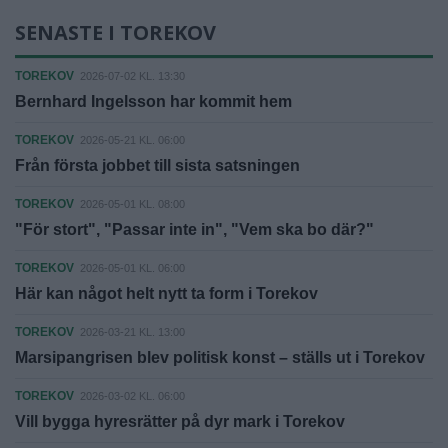
SENASTE I TOREKOV
TOREKOV
2026-07-02 KL. 13:30
Bernhard Ingelsson har kommit hem
TOREKOV
2026-05-21 KL. 06:00
Från första jobbet till sista satsningen
TOREKOV
2026-05-01 KL. 08:00
"För stort", "Passar inte in", "Vem ska bo där?"
TOREKOV
2026-05-01 KL. 06:00
Här kan något helt nytt ta form i Torekov
TOREKOV
2026-03-21 KL. 13:00
Marsipangrisen blev politisk konst – ställs ut i Torekov
TOREKOV
2026-03-02 KL. 06:00
Vill bygga hyresrätter på dyr mark i Torekov