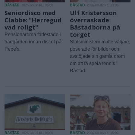
BÅSTAD
BÅSTAD
2026-08-08 KL. 06:00
2026-08-07 KL. 13:00
Seniordisco med
Ulf Kristersson
Clabbe: "Herregud
överraskade
vad roligt"
Båstadborna på
torget
Pensionärerna förfestade i
trädgården innan discot på
Statsministern mötte väljare,
Pepe's.
poserade för bilder och
avslöjade sin gamla dröm
om att få spela tennis i
Båstad.
BÅSTAD
BÅSTAD
2026-08-07 KL. 06:00
2026-08-06 KL. 15:00