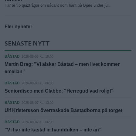
Här är tio quizfrågor om sådant som hänt på Bjäre under juli.
Fler nyheter
SENASTE NYTT
BÅSTAD
2026-08-08 KL. 15:00
Martin Brag: "Vi älskar Båstad – men livet kommer
emellan"
BÅSTAD
2026-08-08 KL. 06:00
Seniordisco med Clabbe: "Herregud vad roligt"
BÅSTAD
2026-08-07 KL. 13:00
Ulf Kristersson överraskade Båstadborna på torget
BÅSTAD
2026-08-07 KL. 06:00
”Vi har inte kastat in handduken – inte än”