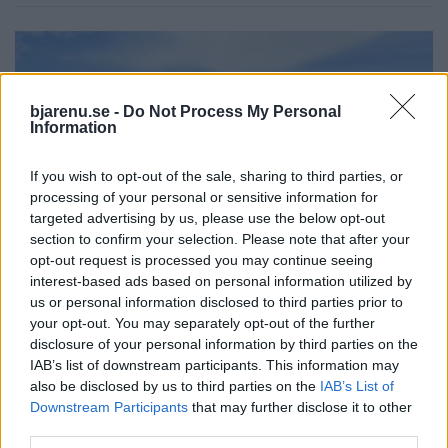
bjarenu.se -
Do Not Process My Personal
Information
If you wish to opt-out of the sale, sharing to third parties, or
processing of your personal or sensitive information for
targeted advertising by us, please use the below opt-out
section to confirm your selection. Please note that after your
opt-out request is processed you may continue seeing
interest-based ads based on personal information utilized by
us or personal information disclosed to third parties prior to
BÅSTAD
2026-08-05 KL. 09:00
"Det fanns inga alternativ – tvungna att
your opt-out. You may separately opt-out of the further
sälja"
disclosure of your personal information by third parties on the
IAB’s list of downstream participants. This information may
Nuvarande styrelse i Båstad Ridklubb får stöd av en medlem.
also be disclosed by us to third parties on the
IAB’s List of
Downstream Participants
that may further disclose it to other
third parties.