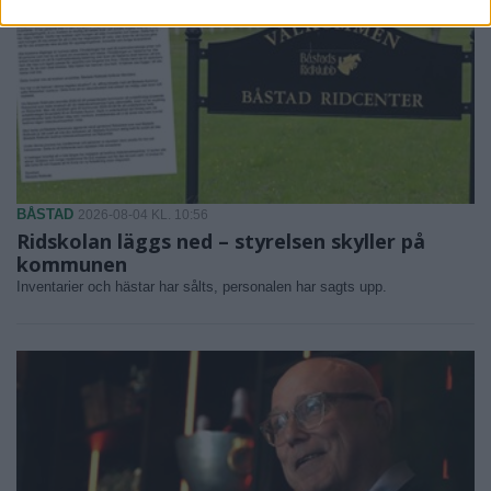
BÅSTAD
2026-08-04 KL. 10:56
Ridskolan läggs ned – styrelsen skyller på
kommunen
Inventarier och hästar har sålts, personalen har sagts upp.