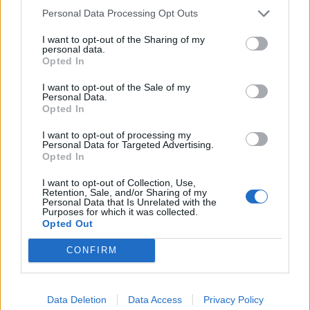
Personal Data Processing Opt Outs
I want to opt-out of the Sharing of my
personal data.
Opted In
I want to opt-out of the Sale of my
Personal Data.
Opted In
I want to opt-out of processing my
Personal Data for Targeted Advertising.
Opted In
BÅSTAD
2026-08-05 KL. 06:00
I want to opt-out of Collection, Use,
Ridklubben polisanmäld – av medlemmarna:
Retention, Sale, and/or Sharing of my
"Vi har fått nog"
Personal Data that Is Unrelated with the
Purposes for which it was collected.
Båstad Ridklubbs styrelse anmälda till polisen efter att allt sålts av.
Opted Out
CONFIRM
Data Deletion
Data Access
Privacy Policy