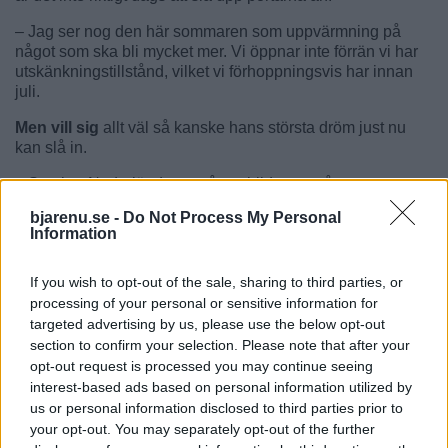
– Jag ser nog den här sommaren som uppvärmning på
något som ska bli mycket mer. Vi öppnar inte förrän vi har
utskänkningstillstånd, vilket vi förhoppningsvis har innan
juli.
Men vill sig
allt väl så kanske hans största dröm just nu
kan slå in.
– Sverige-Nederländerna på storbildsteve på
Skummeslövsbadet… Spelas på midsommardagen kl 19.
bjarenu.se -
Do Not Process My Personal
Det hade varit så fantastisk att vara klar med allt till dess.
Information
För Wais andra restaurang i Skummeslöv, den på stranden,
räknar den 55-årige krögaren med att välkomna de första
If you wish to opt-out of the sale, sharing to third parties, or
gästerna till nationaldagen.
processing of your personal or sensitive information for
targeted advertising by us, please use the below opt-out
section to confirm your selection. Please note that after your
opt-out request is processed you may continue seeing
interest-based ads based on personal information utilized by
us or personal information disclosed to third parties prior to
LÄS SENASTE E-TIDNINGEN
your opt-out. You may separately opt-out of the further