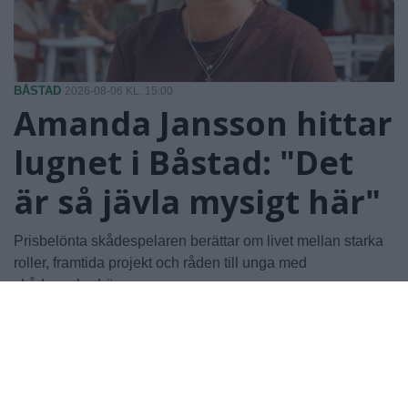
BÅSTAD
2026-08-06 KL. 15:00
Amanda Jansson hittar
lugnet i Båstad: "Det
är så jävla mysigt här"
Prisbelönta skådespelaren berättar om livet mellan starka
roller, framtida projekt och råden till unga med
skådespelardrömmar.