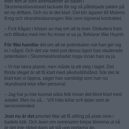
efter fem år som arrendatorer av badet i
Skummeslövsstrand tackade för sig så påbörjade jakten på
en ny driftare. Och nu är det klart. Det blir ägaren till Malens
Krog och strandrestaurangen Wai som signerat kontraktet.
– Fick frågan i början av maj om att ta över. Diskutera fram
och tillbaka med min fru innan vi sa ja, förklarar Wai Huynh.
För Wai handlar
det om att se potentialen när han ger sig
in i något. Och det var med just dessa ögon han studerade
potentialen i Skummeslövsbadet noga innan han sa ja.
– Vi har stora planer, men måste ta ett steg i taget. Det
första steget är att få klart med alkoholtillstånd. När det är
klart kan vi öppna, säger han samtidigt som han nu
skyndsamt letar efter personal.
– Jag har ju inte kunnat söka folk innan det blivit klart med
avtalet. Men nu så… Vill hitta killar och tjejer som är
serviceminded.
Just nu är det
prioritet Wai att få allting på plats inne i
badets kök. Och även om sommaren börjar blomma ut så
är det inte riktigt dags att slå upp portarna än.