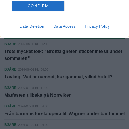
CONFIRM
Fler E-tidningar
Data Deletion
Data Access
Privacy Policy
SENASTE I BJÄRE
BJÄRE
2026-08-06 KL. 06:00
Trots mycket folk: "Brottsligheten sticker inte ut under
sommaren"
BJÄRE
2026-08-01 KL. 06:00
Tävling: Vad är namnet, hur gammal, vilket hotell?
BJÄRE
2026-07-31 KL. 11:00
Matfesten tillbaka på Norrviken
BJÄRE
2026-07-31 KL. 06:00
Från barnens första opera till Wagner under bar himmel
BJÄRE
2026-07-29 KL. 06:00