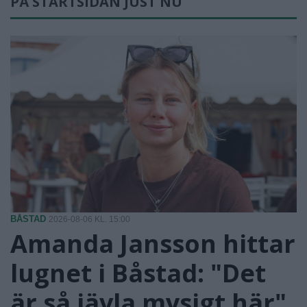
PÅ STARTSIDAN JUST NU
BÅSTAD
2026-08-06 KL. 15:00
Amanda Jansson hittar
lugnet i Båstad: "Det
är så jävla mysigt här"