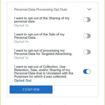
third parties.
Personal Data Processing Opt Outs
I want to opt-out of the Sharing of my
personal data.
Opted In
I want to opt-out of the Sale of my
Personal Data.
Opted In
I want to opt-out of processing my
Personal Data for Targeted Advertising.
Opted In
I want to opt-out of Collection, Use,
Retention, Sale, and/or Sharing of my
Personal Data that Is Unrelated with the
MAT & DRYCK
2026-08-03 KL. 06:00
Purposes for which it was collected.
Hannas vinresa: Från Sidney via Jukkasjärvi till
Opted Out
Bjäre
Från bartender till biodynamiska vinrankor – vi har träffat Hanna
CONFIRM
Lundgren.