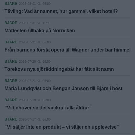
BJÄRE
2026-08-01 KL. 06:00
Tävling: Vad är namnet, hur gammal, vilket hotell?
BJÄRE
2026-07-31 KL. 11:00
Matfesten tillbaka på Norrviken
BJÄRE
2026-07-31 KL. 06:00
Från barnens första opera till Wagner under bar himmel
BJÄRE
2026-07-29 KL. 06:00
Torekovs nya sjöräddningsbåt har fått sitt namn
BJÄRE
2026-07-21 KL. 06:00
Maria Lundqvist och Bengan Janson till Bjäre i höst
BJÄRE
2026-07-19 KL. 06:00
”Vi behöver se det vackra i alla åldrar”
BJÄRE
2026-07-17 KL. 06:00
"Vi säljer inte en produkt – vi säljer en upplevelse"