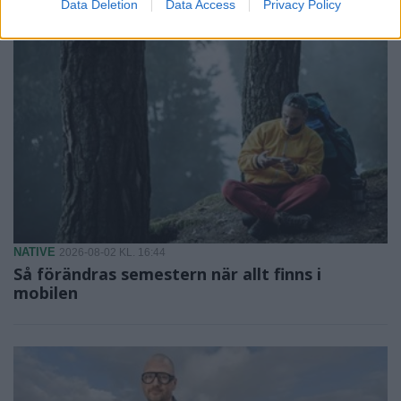
Data Deletion
Data Access
Privacy Policy
NATIVE
2026-08-02 KL. 16:44
Så förändras semestern när allt finns i
mobilen