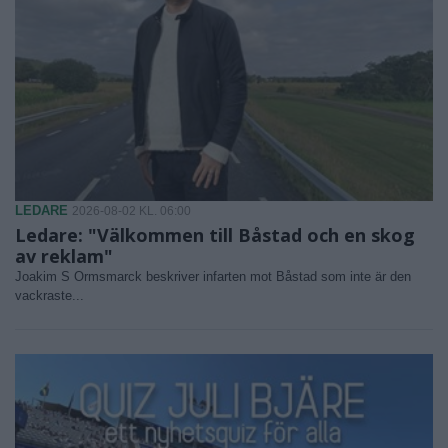
LEDARE
2026-08-02 KL. 06:00
Ledare: "Välkommen till Båstad och en skog
av reklam"
Joakim S Ormsmarck beskriver infarten mot Båstad som inte är den
vackraste...