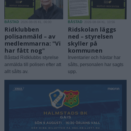
BÅSTAD
BÅSTAD
2026-08-05 KL. 06:00
2026-08-04 KL. 10:56
Ridklubben
Ridskolan läggs
polisanmäld – av
ned – styrelsen
medlemmarna: "Vi
skyller på
har fått nog"
kommunen
Båstad Ridklubbs styrelse
Inventarier och hästar har
anmälda till polisen efter att
sålts, personalen har sagts
allt sålts av.
upp.