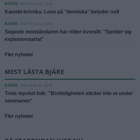
BJÄRE
2026-07-16 KL. 13:00
Kanold-krönika: Love på ”tenniska” betyder noll
BJÄRE
2026-07-16 KL. 06:00
Segaste motståndaren har rötter överallt: "Sprider sig
explosionsartat"
Fler nyheter
MEST LÄSTA BJÄRE
BJÄRE
2026-08-06 KL. 06:00
Trots mycket folk: "Brottsligheten sticker inte ut under
sommaren"
Fler nyheter