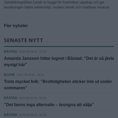
Sjöräddningsbåten Lenah är byggd för framtidens uppdrag och ger
besättningen bättre arbetsmiljö, modern teknik och snabbare insatser.
Fler nyheter
SENASTE NYTT
BÅSTAD
2026-08-06 KL. 15:00
Amanda Jansson hittar lugnet i Båstad: "Det är så jävla
mysigt här"
BJÄRE
2026-08-06 KL. 06:00
Trots mycket folk: "Brottsligheten sticker inte ut under
sommaren"
BÅSTAD
2026-08-05 KL. 09:00
"Det fanns inga alternativ – tvungna att sälja"
BÅSTAD
2026-08-05 KL. 06:00