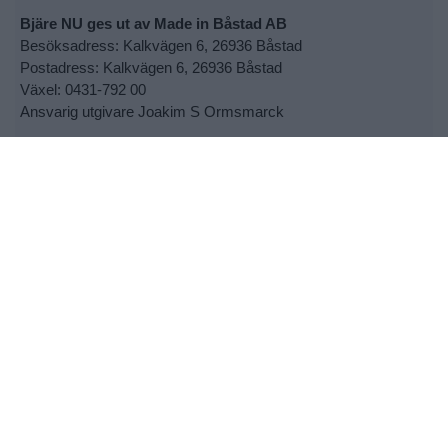
Bjäre NU ges ut av Made in Båstad AB
Besöksadress: Kalkvägen 6, 26936 Båstad
Postadress: Kalkvägen 6, 26936 Båstad
Växel: 0431-792 00
Ansvarig utgivare Joakim S Ormsmarck
Kontakta oss:
info@bjarenu.se
•
Kontakta oss
•
Lokalsupporter
•
Cookie- och personuppgiftspolicy
•
Tipsa oss om nyheter
•
Utebliven tidning