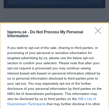
bjarenu.se -
Do Not Process My Personal
Information
If you wish to opt-out of the sale, sharing to third parties, or
processing of your personal or sensitive information for
targeted advertising by us, please use the below opt-out
section to confirm your selection. Please note that after your
opt-out request is processed you may continue seeing
interest-based ads based on personal information utilized by
us or personal information disclosed to third parties prior to
your opt-out. You may separately opt-out of the further
disclosure of your personal information by third parties on the
PERSONPORTRÄTT
2026-08-04 KL. 06:00
IAB’s list of downstream participants. This information may
Till Bjäre igen efter ett liv i terrorns närhet:
also be disclosed by us to third parties on the
IAB’s List of
"Som att komma hem"
Downstream Participants
that may further disclose it to other
Långintervju med terrorexperten Magnus Ranstorp