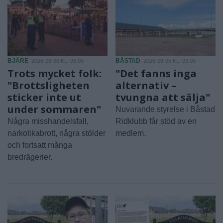
BJÄRE
BÅSTAD
2026-08-06 KL. 06:00
2026-08-05 KL. 09:00
Trots mycket folk:
"Det fanns inga
"Brottsligheten
alternativ –
sticker inte ut
tvungna att sälja"
under sommaren"
Nuvarande styrelse i Båstad
Några misshandelsfall,
Ridklubb får stöd av en
narkotikabrott, några stölder
medlem.
och fortsatt många
bredrägerier.