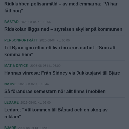
Ridklubben polisanmäld – av medlemmarna: "Vi har
fått nog"
BÅSTAD
2026-08-04 KL. 10:56
Ridskolan läggs ned – styrelsen skyller på kommunen
PERSONPORTRÄTT
2026-08-04 KL. 06:00
Till Bjäre igen efter ett liv i terrorns närhet: "Som att
komma hem"
MAT & DRYCK
2026-08-03 KL. 06:00
Hannas vinresa: Från Sidney via Jukkasjärvi till Bjäre
NATIVE
2026-08-02 KL. 16:44
Så förändras semestern när allt finns i mobilen
LEDARE
2026-08-02 KL. 06:00
Ledare: "Välkommen till Båstad och en skog av
reklam"
BJÄRE
2026-08-01 KL. 06:00