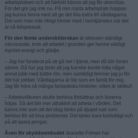
arbetsplatsen och att faktiskt känna att jag får utvecklas.
För det gör jag inte nu. På min nästa arbetsplats hoppas
jag kunna hinna med att ge det lilla extra till vårdtagarna.
Det som man inte riktigt hinner med i hemtjänsten när det
är så tidspressat.
För den femte undersköterskan
är stressen ständigt
närvarande, trots att arbetet i grunden ger henne väldigt
mycket energi och glädje.
– Jag har funderat på att gå ner i tjänst, men då blir lönen
sämre. Då har jag tänkt att jag kanske borde hitta något
annat jobb med bättre lön, men samtidigt brinner jag ju för
det här jobbet. Vårdtagarna är lite som en familj för mig.
Jag får höra så många fantastiska historier, vilket är skitkul!
– Arbetsvillkoren skulle behöva förbättras och lönerna
höjas. Så det blir mer attraktivt att arbeta i vården. Det
känns inte som att det idag tänks på djupet vad som
behövs för att lösa problemet. Det tänks bara kortsiktigt och
på att spara pengar.
Även för skyddsombudet
Jeanette Friman har