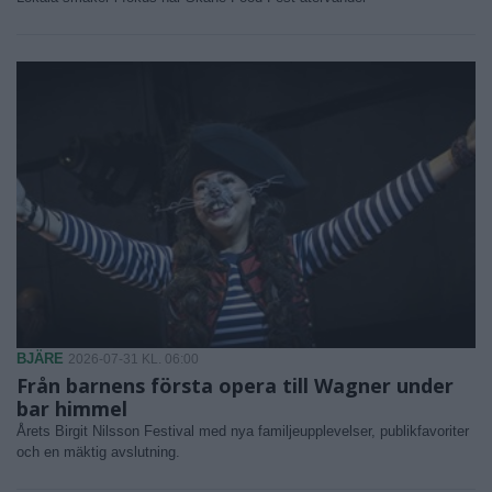
BJÄRE
2026-07-31 KL. 06:00
Från barnens första opera till Wagner under
bar himmel
Årets Birgit Nilsson Festival med nya familjeupplevelser, publikfavoriter
och en mäktig avslutning.