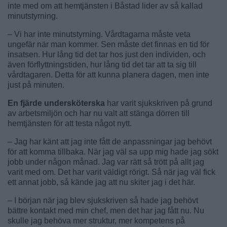
inte med om att hemtjänsten i Båstad lider av så kallad
minutstyrning.
– Vi har inte minutstyrning. Vårdtagarna måste veta
ungefär när man kommer. Sen måste det finnas en tid för
insatsen. Hur lång tid det tar hos just den individen, och
även förflyttningstiden, hur lång tid det tar att ta sig till
vårdtagaren. Detta för att kunna planera dagen, men inte
just på minuten.
En fjärde undersköterska
har varit sjukskriven på grund
av arbetsmiljön och har nu valt att stänga dörren till
hemtjänsten för att testa något nytt.
– Jag har känt att jag inte fått de anpassningar jag behövt
för att komma tillbaka. När jag väl sa upp mig hade jag sökt
jobb under någon månad. Jag var rätt så trött på allt jag
varit med om. Det har varit väldigt rörigt. Så när jag väl fick
ett annat jobb, så kände jag att nu skiter jag i det här.
– I början när jag blev sjukskriven så hade jag behövt
bättre kontakt med min chef, men det har jag fått nu. Nu
skulle jag behöva mer struktur, mer kompetens på