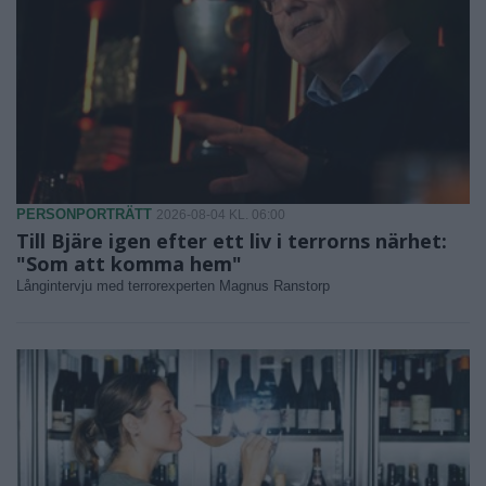
PERSONPORTRÄTT
2026-08-04 KL. 06:00
Till Bjäre igen efter ett liv i terrorns närhet:
"Som att komma hem"
Långintervju med terrorexperten Magnus Ranstorp