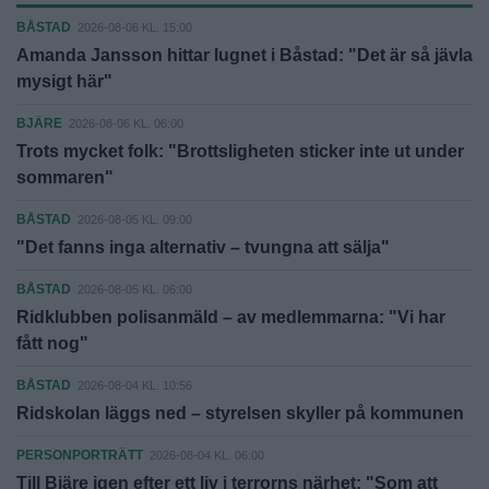
BÅSTAD
2026-08-06 KL. 15:00
Amanda Jansson hittar lugnet i Båstad: "Det är så jävla
mysigt här"
BJÄRE
2026-08-06 KL. 06:00
Trots mycket folk: "Brottsligheten sticker inte ut under
sommaren"
BÅSTAD
2026-08-05 KL. 09:00
"Det fanns inga alternativ – tvungna att sälja"
BÅSTAD
2026-08-05 KL. 06:00
Ridklubben polisanmäld – av medlemmarna: "Vi har
fått nog"
BÅSTAD
2026-08-04 KL. 10:56
Ridskolan läggs ned – styrelsen skyller på kommunen
PERSONPORTRÄTT
2026-08-04 KL. 06:00
Till Bjäre igen efter ett liv i terrorns närhet: "Som att