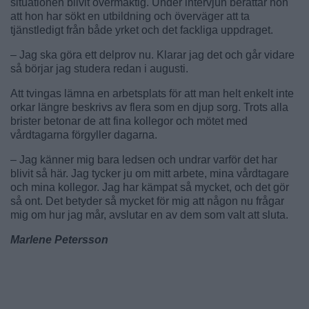
situationen blivit övermäktig. Under intervjun berättar hon
att hon har sökt en utbildning och överväger att ta
tjänstledigt från både yrket och det fackliga uppdraget.
– Jag ska göra ett delprov nu. Klarar jag det och går vidare
så börjar jag studera redan i augusti.
Att tvingas lämna en arbetsplats för att man helt enkelt inte
orkar längre beskrivs av flera som en djup sorg. Trots alla
brister betonar de att fina kollegor och mötet med
vårdtagarna förgyller dagarna.
– Jag känner mig bara ledsen och undrar varför det har
blivit så här. Jag tycker ju om mitt arbete, mina vårdtagare
och mina kollegor. Jag har kämpat så mycket, och det gör
så ont. Det betyder så mycket för mig att någon nu frågar
mig om hur jag mår, avslutar en av dem som valt att sluta.
Marlene Petersson