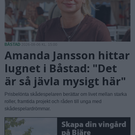
BÅSTAD
2026-08-06 KL. 15:00
Amanda Jansson hittar
lugnet i Båstad: "Det
är så jävla mysigt här"
Prisbelönta skådespelaren berättar om livet mellan starka
roller, framtida projekt och råden till unga med
skådespelardrömmar.