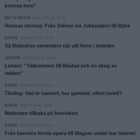
komma hem"
MAT & DRYCK
2026-08-03 KL. 06:00
Hannas vinresa: Från Sidney via Jukkasjärvi till Bjäre
NATIVE
2026-08-02 KL. 16:44
Så förändras semestern när allt finns i mobilen
LEDARE
2026-08-02 KL. 06:00
Ledare: "Välkommen till Båstad och en skog av
reklam"
BJÄRE
2026-08-01 KL. 06:00
Tävling: Vad är namnet, hur gammal, vilket hotell?
BJÄRE
2026-07-31 KL. 11:00
Matfesten tillbaka på Norrviken
BJÄRE
2026-07-31 KL. 06:00
Från barnens första opera till Wagner under bar himmel