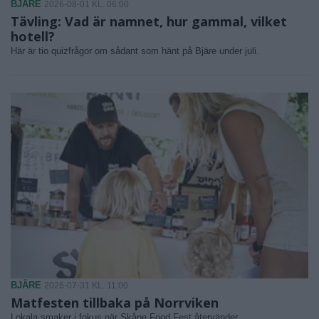
BJÄRE
2026-08-01 KL. 06:00
Tävling: Vad är namnet, hur gammal, vilket
hotell?
Här är tio quizfrågor om sådant som hänt på Bjäre under juli.
BJÄRE
2026-07-31 KL. 11:00
Matfesten tillbaka på Norrviken
Lokala smaker i fokus när Skåne Food Fest återvänder