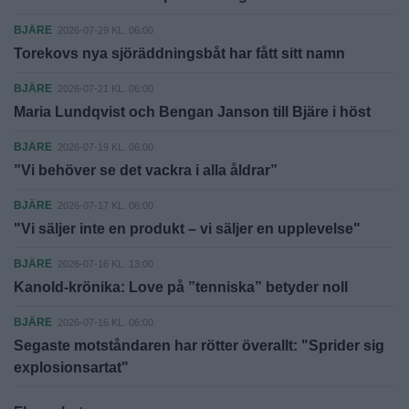
BJÄRE
2026-07-29 KL. 06:00
Torekovs nya sjöräddningsbåt har fått sitt namn
BJÄRE
2026-07-21 KL. 06:00
Maria Lundqvist och Bengan Janson till Bjäre i höst
BJÄRE
2026-07-19 KL. 06:00
”Vi behöver se det vackra i alla åldrar”
BJÄRE
2026-07-17 KL. 06:00
"Vi säljer inte en produkt – vi säljer en upplevelse"
BJÄRE
2026-07-16 KL. 13:00
Kanold-krönika: Love på ”tenniska” betyder noll
BJÄRE
2026-07-16 KL. 06:00
Segaste motståndaren har rötter överallt: "Sprider sig
explosionsartat"