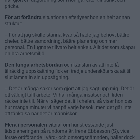
pricka.
För att förändra
situationen efterlyser hon en helt annan
struktur:
– För att jag skulle stanna kvar så hade jag behövt bättre
chefer, bättre samordning, bättre planering och mer
personal. En lugnare tillvaro helt enkelt. Allt det som skapar
en bra arbetsmiljö.
Den tunga arbetsbördan
och känslan av att inte få
tillräcklig uppskattning fick en tredje undersköterska att till
slut lämna in sin uppsägning.
– Det är många saker som gjort att jag sagt upp mig. Det är
ett väldigt tufft arbete. Vi har många insatser och tiden
räcker inte till. När vi säger det till chefen, så visar hon oss
hur många minuter vi har på varje besök, men det går inte
att tänka så när det är människor.
Flera i personalen
vittnar om hur stressande just
tidsplaneringen på rundorna är. Iréne Ebbesson (S), vice
förste ordförande i vård- och omsorgsnämnden, håller dock