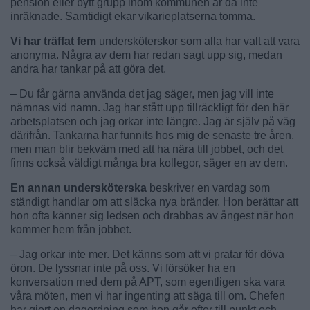
pension eller bytt grupp inom kommunen är då inte
inräknade. Samtidigt ekar vikarieplatserna tomma.
Vi har träffat fem
undersköterskor som alla har valt att vara
anonyma. Några av dem har redan sagt upp sig, medan
andra har tankar på att göra det.
– Du får gärna använda det jag säger, men jag vill inte
nämnas vid namn. Jag har stått upp tillräckligt för den här
arbetsplatsen och jag orkar inte längre. Jag är själv på väg
därifrån. Tankarna har funnits hos mig de senaste tre åren,
men man blir bekväm med att ha nära till jobbet, och det
finns också väldigt många bra kollegor, säger en av dem.
En annan undersköterska
beskriver en vardag som
ständigt handlar om att släcka nya bränder. Hon berättar att
hon ofta känner sig ledsen och drabbas av ångest när hon
kommer hem från jobbet.
– Jag orkar inte mer. Det känns som att vi pratar för döva
öron. De lyssnar inte på oss. Vi försöker ha en
konversation med dem på APT, som egentligen ska vara
våra möten, men vi har ingenting att säga till om. Chefen
har gjort en dagordning som hon går efter till punkt och