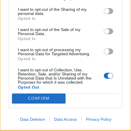
har fått nog"
kommunen
Båstad Ridklubbs styrelse
Inventarier och hästar har
I want to opt-out of the Sharing of my
personal data.
anmälda till polisen efter att
sålts, personalen har sagts
Opted In
allt sålts av.
upp.
I want to opt-out of the Sale of my
Personal Data.
Opted In
I want to opt-out of processing my
Personal Data for Targeted Advertising.
Opted In
I want to opt-out of Collection, Use,
Retention, Sale, and/or Sharing of my
Personal Data that Is Unrelated with the
Purposes for which it was collected.
Opted Out
CONFIRM
Data Deletion
Data Access
Privacy Policy