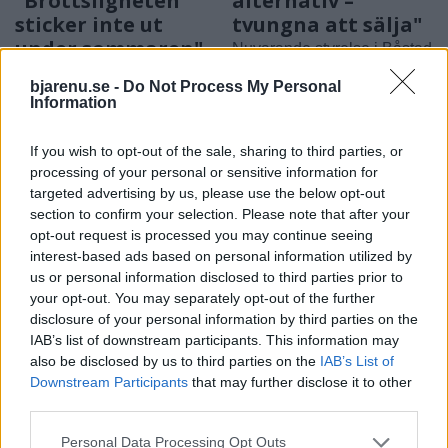
"Brottsligheten
alternativ –
sticker inte ut
tvungna att sälja"
under sommaren"
Nuvarande styrelse i Båstad
Några misshandelsfall,
Ridklubb får stöd av en
bjarenu.se -
Do Not Process My Personal
narkotikabrott, några stölder
medlem.
Information
och fortsatt många
bredrägerier.
If you wish to opt-out of the sale, sharing to third parties, or
processing of your personal or sensitive information for
targeted advertising by us, please use the below opt-out
section to confirm your selection. Please note that after your
opt-out request is processed you may continue seeing
interest-based ads based on personal information utilized by
us or personal information disclosed to third parties prior to
your opt-out. You may separately opt-out of the further
disclosure of your personal information by third parties on the
IAB’s list of downstream participants. This information may
BÅSTAD
BÅSTAD
2026-08-05 KL. 06:00
2026-08-04 KL. 10:56
also be disclosed by us to third parties on the
IAB’s List of
Ridklubben
Ridskolan läggs
Downstream Participants
that may further disclose it to other
polisanmäld – av
ned – styrelsen
third parties.
medlemmarna: "Vi
skyller på
Personal Data Processing Opt Outs