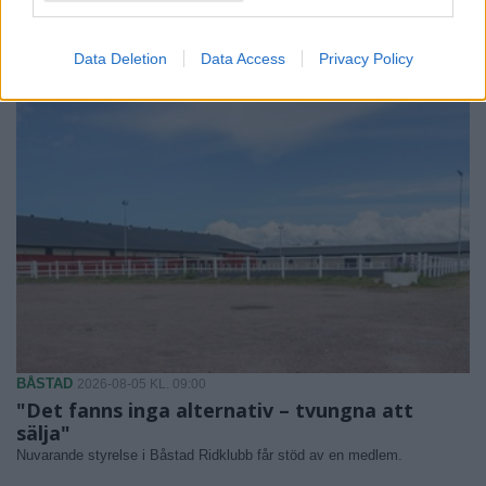
Några misshandelsfall, narkotikabrott, några stölder och fortsatt många
bredrägerier.
Data Deletion
Data Access
Privacy Policy
BÅSTAD
2026-08-05 KL. 09:00
"Det fanns inga alternativ – tvungna att
sälja"
Nuvarande styrelse i Båstad Ridklubb får stöd av en medlem.