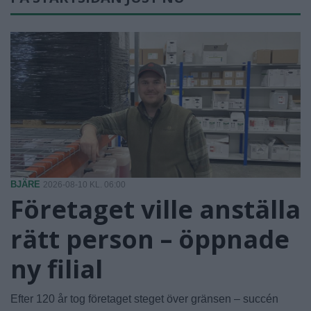
BJÄRE
2026-08-10 KL. 06:00
Företaget ville anställa
rätt person – öppnade
ny filial
Efter 120 år tog företaget steget över gränsen – succén