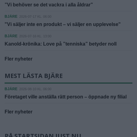
”Vi behöver se det vackra i alla åldrar”
BJÄRE
2026-07-17 KL. 06:00
"Vi säljer inte en produkt – vi säljer en upplevelse"
BJÄRE
2026-07-16 KL. 13:00
Kanold-krönika: Love på ”tenniska” betyder noll
Fler nyheter
MEST LÄSTA BJÄRE
BJÄRE
2026-08-10 KL. 06:00
Företaget ville anställa rätt person – öppnade ny filial
Fler nyheter
PÅ STARTSIDAN JUST NU