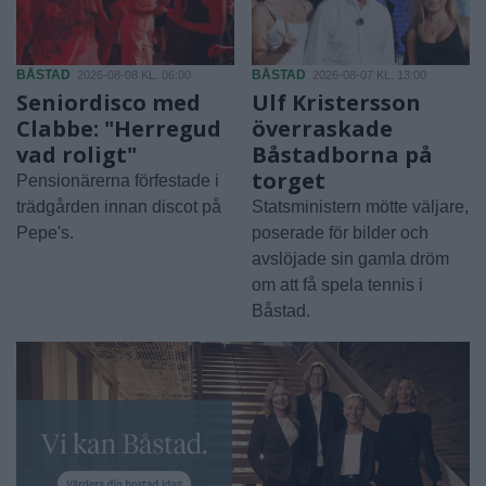
BÅSTAD
BÅSTAD
2026-08-08 KL. 06:00
2026-08-07 KL. 13:00
Seniordisco med
Ulf Kristersson
Clabbe: "Herregud
överraskade
vad roligt"
Båstadborna på
torget
Pensionärerna förfestade i
trädgården innan discot på
Statsministern mötte väljare,
Pepe's.
poserade för bilder och
avslöjade sin gamla dröm
om att få spela tennis i
Båstad.