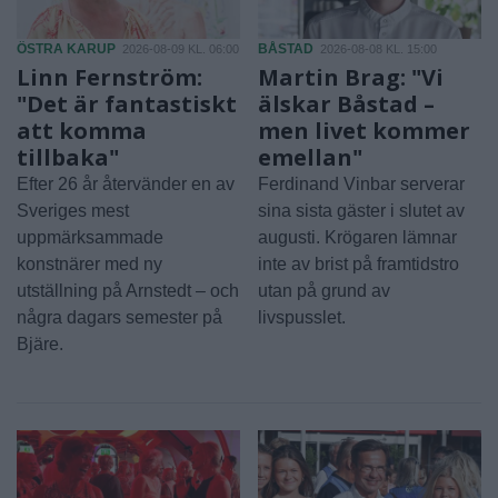
ÖSTRA KARUP
BÅSTAD
2026-08-09 KL. 06:00
2026-08-08 KL. 15:00
Linn Fernström:
Martin Brag: "Vi
"Det är fantastiskt
älskar Båstad –
att komma
men livet kommer
tillbaka"
emellan"
Efter 26 år återvänder en av
Ferdinand Vinbar serverar
Sveriges mest
sina sista gäster i slutet av
uppmärksammade
augusti. Krögaren lämnar
konstnärer med ny
inte av brist på framtidstro
utställning på Arnstedt – och
utan på grund av
några dagars semester på
livspusslet.
Bjäre.