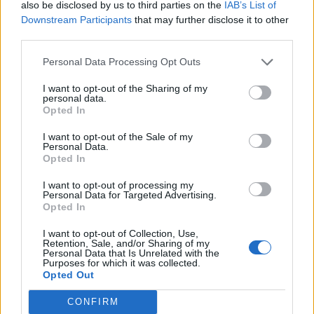
also be disclosed by us to third parties on the
IAB’s List of
är så jävla mysigt här"
Downstream Participants
that may further disclose it to other
Prisbelönta skådespelaren berättar om livet mellan starka roller,
third parties.
framtida projekt och råden till unga med skådespelardrömmar.
Personal Data Processing Opt Outs
I want to opt-out of the Sharing of my
personal data.
Opted In
I want to opt-out of the Sale of my
Personal Data.
Opted In
I want to opt-out of processing my
Personal Data for Targeted Advertising.
Opted In
I want to opt-out of Collection, Use,
Retention, Sale, and/or Sharing of my
Personal Data that Is Unrelated with the
Purposes for which it was collected.
BJÄRE
2026-08-06 KL. 06:00
Opted Out
Trots mycket folk: "Brottsligheten sticker
inte ut under sommaren"
CONFIRM