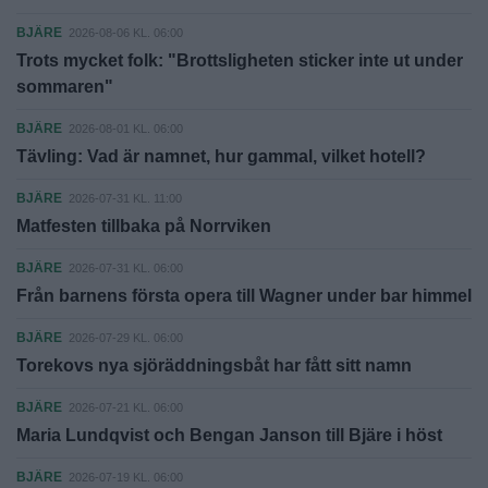
BJÄRE
2026-08-06 KL. 06:00
Trots mycket folk: "Brottsligheten sticker inte ut under
sommaren"
BJÄRE
2026-08-01 KL. 06:00
Tävling: Vad är namnet, hur gammal, vilket hotell?
BJÄRE
2026-07-31 KL. 11:00
Matfesten tillbaka på Norrviken
BJÄRE
2026-07-31 KL. 06:00
Från barnens första opera till Wagner under bar himmel
BJÄRE
2026-07-29 KL. 06:00
Torekovs nya sjöräddningsbåt har fått sitt namn
BJÄRE
2026-07-21 KL. 06:00
Maria Lundqvist och Bengan Janson till Bjäre i höst
BJÄRE
2026-07-19 KL. 06:00