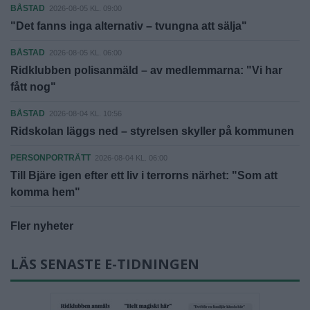
BÅSTAD
2026-08-05 KL. 09:00
"Det fanns inga alternativ – tvungna att sälja"
BÅSTAD
2026-08-05 KL. 06:00
Ridklubben polisanmäld – av medlemmarna: "Vi har
fått nog"
BÅSTAD
2026-08-04 KL. 10:56
Ridskolan läggs ned – styrelsen skyller på kommunen
PERSONPORTRÄTT
2026-08-04 KL. 06:00
Till Bjäre igen efter ett liv i terrorns närhet: "Som att
komma hem"
Fler nyheter
LÄS SENASTE E-TIDNINGEN