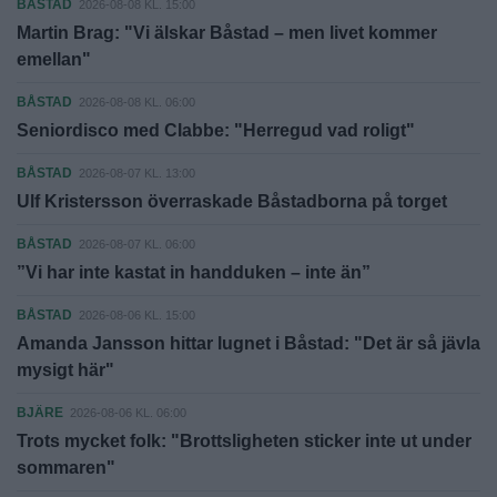
BÅSTAD
2026-08-08 KL. 15:00
Martin Brag: "Vi älskar Båstad – men livet kommer
emellan"
BÅSTAD
2026-08-08 KL. 06:00
Seniordisco med Clabbe: "Herregud vad roligt"
BÅSTAD
2026-08-07 KL. 13:00
Ulf Kristersson överraskade Båstadborna på torget
BÅSTAD
2026-08-07 KL. 06:00
”Vi har inte kastat in handduken – inte än”
BÅSTAD
2026-08-06 KL. 15:00
Amanda Jansson hittar lugnet i Båstad: "Det är så jävla
mysigt här"
BJÄRE
2026-08-06 KL. 06:00
Trots mycket folk: "Brottsligheten sticker inte ut under
sommaren"