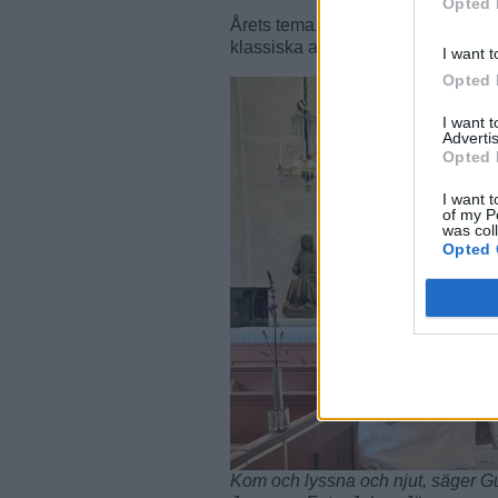
Opted 
Årets tema, ”Musikaliska vägmärk
klassiska anteckningsbok Vägmär
I want t
Opted 
I want 
Advertis
Opted 
I want t
of my P
was col
Opted 
Kom och lyssna och njut, säger G