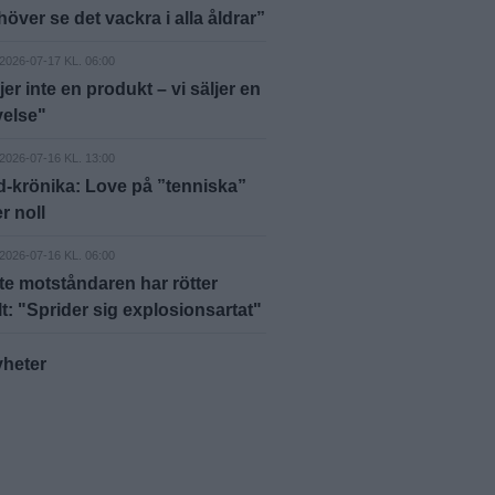
höver se det vackra i alla åldrar”
2026-07-17 KL. 06:00
jer inte en produkt – vi säljer en
velse"
2026-07-16 KL. 13:00
-krönika: Love på ”tenniska”
r noll
2026-07-16 KL. 06:00
e motståndaren har rötter
lt: "Sprider sig explosionsartat"
yheter