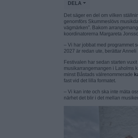
DELA
Det säger en del om vilken ställnin
genomförs Skummeslövs musikdaga
vägmärken”. Bakom arrangemanget
koordinatorerna Margareta Jonss
– Vi har jobbat med programmet sed
2027 är redan ute, berättar Anneli
Festivalen har sedan starten vuxit 
musikarrangemangen i Laholms kommu
minst Båstads välrenommerade
k
fast vid det lilla formatet.
– Vi kan inte och ska inte mäta os
närhet det blir i det mellan musik