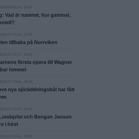
2026-08-01 KL. 06:00
g: Vad är namnet, hur gammal,
hotell?
2026-07-31 KL. 11:00
ten tillbaka på Norrviken
2026-07-31 KL. 06:00
arnens första opera till Wagner
 bar himmel
2026-07-29 KL. 06:00
vs nya sjöräddningsbåt har fått
amn
2026-07-21 KL. 06:00
 Lundqvist och Bengan Janson
äre i höst
2026-07-19 KL. 06:00