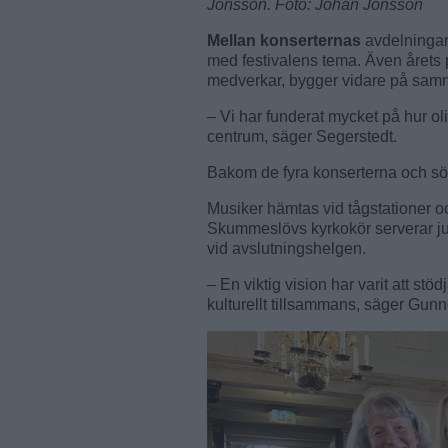
Jonsson. Foto: Johan Jönsson
Mellan konserternas
avdelningar
med festivalens tema. Även årets 
medverkar, bygger vidare på sam
– Vi har funderat mycket på hur o
centrum, säger Segerstedt.
Bakom de fyra konserterna och sön
Musiker hämtas vid tågstationer oc
Skummeslövs kyrkokör serverar ju
vid avslutningshelgen.
– En viktig vision har varit att st
kulturellt tillsammans, säger Gun