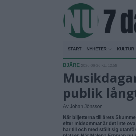
START
NYHETER
KULTUR
BJÄRE
2026-06-26 KL. 12:58
Musikdagar
publik lång
Av Johan Jönsson
När biljetterna till årets Sku
efter midsommar är det inte ovan
har till och med ställt sig utan
platser. När Malena Ernman nu k