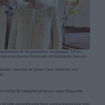
rojektledare för Skummeslövs musikdagar. Till sin
dinatorerna Gunnel Runesson och Margareta Jonsson.
stivalen utvecklat ett system med väntelistor och
er.
om möjligt får möjlighet att lyssna, säger Margareta
 på sitt elfte genomförande finns samma känsla kvar som