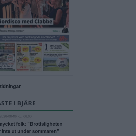
-tidningar
STE I BJÄRE
2026-08-06 KL. 06:00
mycket folk: "Brottsligheten
r inte ut under sommaren"