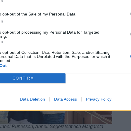
In
en”, hämtar inspiration från Dag Hammarskjölds
ken.
o opt-out of the Sale of my Personal Data.
In
to opt-out of processing my Personal Data for Targeted
ing.
In
o opt-out of Collection, Use, Retention, Sale, and/or Sharing
ersonal Data that Is Unrelated with the Purposes for which it
lected.
Out
CONFIRM
Data Deletion
Data Access
Privacy Policy
unnel Runesson, Anneli Segerstedt och Margareta