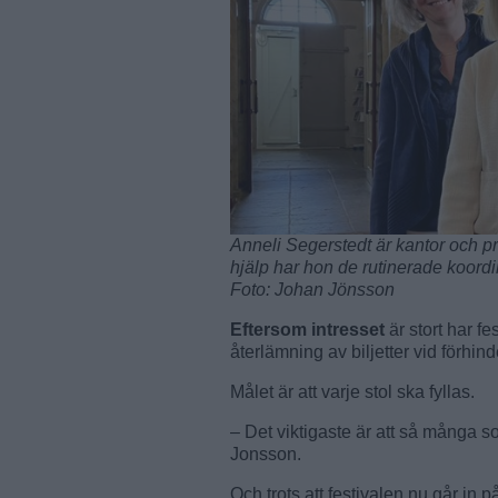
Anneli Segerstedt är kantor och p
hjälp har hon de rutinerade koor
Foto: Johan Jönsson
Eftersom intresset
är stort har fe
återlämning av biljetter vid förhind
Målet är att varje stol ska fyllas.
– Det viktigaste är att så många s
Jonsson.
Och trots att festivalen nu går in