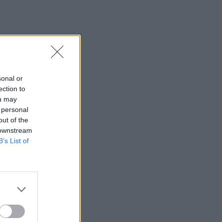
sonal or
ection to
ou may
 personal
out of the
 downstream
B’s List of