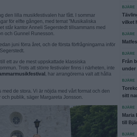
BJÄRE
Tävlin
g den lilla musikfestivalen har fått. I sommar
r för elfte gången, med temat ”Musikaliska
vilket 
 står kantor Anneli Segerstedt tillsammans med
on och Gunnel Runesson.
BJÄRE
Matfes
an juni förra året, och de första förfrågningarna inför
 Segerstedt.
BJÄRE
Från b
till ett av de mest uppskattade klassiska
n. Trots att större festivaler finns i närheten, inte
under
ammarmusikfestival
, har arrangörerna valt att hålla
BJÄRE
Toreko
s med de stora. Vi är nöjda med vårt format och den
sitt n
er och publik, säger Margareta Jonsson.
BJÄRE
Maria
till Bj
BJÄRE