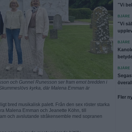
”Vi be
BJÄRE
"Vi säl
upple
BJÄRE
Kanold
betyde
BJÄRE
Segast
nsson och Gunnel Runesson ser fram emot bredden i
överal
 Skummeslövs kyrka, där Malena Ernman är
Fler n
igt bred musikalisk palett. Från den sex röster starka
a Malena Ernman och Jeanette Köhn, till
ogram och avslutande stråkensemble med sopranen