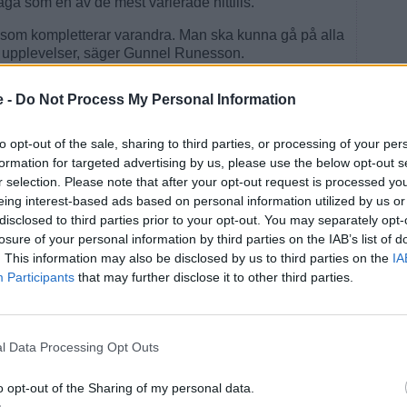
ga som en av de mest varierade hittills.
m som kompletterar varandra. Man ska kunna gå på alla
a upplevelser, säger Gunnel Runesson.
 framförhållning. För etablerade musiker kan
e -
Do Not Process My Personal Information
iden. För att få Malena Ernman till årets festival krävdes
to opt-out of the sale, sharing to third parties, or processing of your per
r, Sveriges Radio P2, tidskrifter och nätverk inom
formation for targeted advertising by us, please use the below opt-out s
 konsertföreningar och kollegor runt om i landet.
r selection. Please note that after your opt-out request is processed y
eing interest-based ads based on personal information utilized by us or
slövs musikdagar är dock inte artistnamnen utan
disclosed to third parties prior to your opt-out. You may separately opt-
losure of your personal information by third parties on the IAB’s list of
rkan finns endast omkring 120 platser per konsert.
. This information may also be disclosed by us to third parties on the
IA
e, vilket gör att många kommer långt i förväg för att få
Participants
that may further disclose it to other third parties.
. De berättar mer om musiken, öppnar upp på ett
t, säger Anneli Segerstedt.
l Data Processing Opt Outs
ch musiker har blivit ett signum för festivalen. Flera
o opt-out of the Sharing of my personal data.
minnen från sina besök i Skummeslöv.