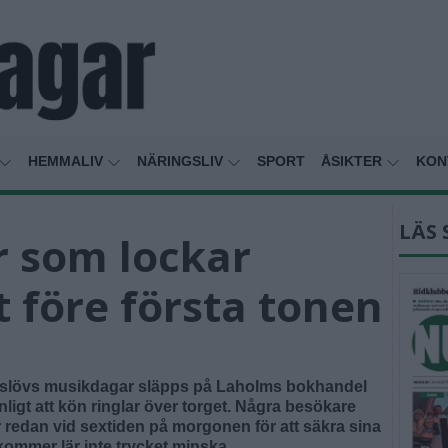
HEMMALIV
NÄRINGSLIV
SPORT
ÅSIKTER
KON
LÄS 
 som lockar
t före första tonen
mmeslövs musikdagar släpps på Laholms bokhandel
ligt att kön ringlar över torget. Några besökare
för redan vid sextiden på morgonen för att säkra sina
ommer lär inte trycket minska.