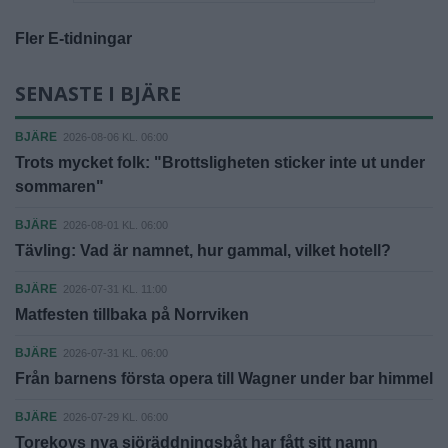
Fler E-tidningar
SENASTE I BJÄRE
BJÄRE
2026-08-06 KL. 06:00
Trots mycket folk: "Brottsligheten sticker inte ut under
sommaren"
BJÄRE
2026-08-01 KL. 06:00
Tävling: Vad är namnet, hur gammal, vilket hotell?
BJÄRE
2026-07-31 KL. 11:00
Matfesten tillbaka på Norrviken
BJÄRE
2026-07-31 KL. 06:00
Från barnens första opera till Wagner under bar himmel
BJÄRE
2026-07-29 KL. 06:00
Torekovs nya sjöräddningsbåt har fått sitt namn