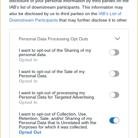
disclosure of your personal information by third parties on the
IAB’s list of downstream participants. This information may
also be disclosed by us to third parties on the
IAB’s List of
Downstream Participants
that may further disclose it to other
BÅSTAD
2026-08-06 KL. 15:00
third parties.
Amanda Jansson hittar lugnet i Båstad: "Det
är så jävla mysigt här"
Personal Data Processing Opt Outs
Prisbelönta skådespelaren berättar om livet mellan starka roller,
I want to opt-out of the Sharing of my
framtida projekt och råden till unga med skådespelardrömmar.
personal data.
Opted In
I want to opt-out of the Sale of my
Personal Data.
Opted In
I want to opt-out of processing my
Personal Data for Targeted Advertising.
Opted In
I want to opt-out of Collection, Use,
Retention, Sale, and/or Sharing of my
Personal Data that Is Unrelated with the
Purposes for which it was collected.
Opted Out