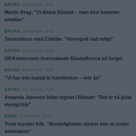
BÅSTAD
2026-08-08 KL. 15:00
Martin Brag: "Vi älskar Båstad – men livet kommer
emellan"
BÅSTAD
2026-08-08 KL. 06:00
Seniordisco med Clabbe: "Herregud vad roligt"
BÅSTAD
2026-08-07 KL. 13:00
Ulf Kristersson överraskade Båstadborna på torget
BÅSTAD
2026-08-07 KL. 06:00
”Vi har inte kastat in handduken – inte än”
BÅSTAD
2026-08-06 KL. 15:00
Amanda Jansson hittar lugnet i Båstad: "Det är så jävla
mysigt här"
BJÄRE
2026-08-06 KL. 06:00
Trots mycket folk: "Brottsligheten sticker inte ut under
sommaren"