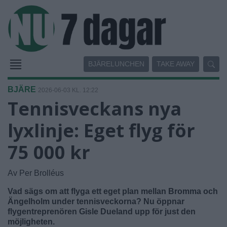
BJÄRELUNCHEN
TAKE AWAY
BJÄRE
2026-06-03 KL. 12:22
Tennisveckans nya
lyxlinje: Eget flyg för
75 000 kr
Av Per Brolléus
Vad sägs om att flyga ett eget plan mellan Bromma och
Ängelholm under tennisveckorna? Nu öppnar
flygentreprenören Gisle Dueland upp för just den
möjligheten.