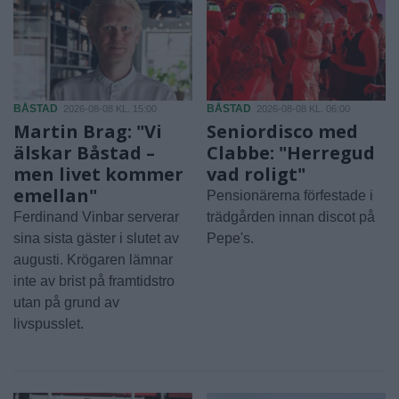
BÅSTAD
BÅSTAD
2026-08-08 KL. 15:00
2026-08-08 KL. 06:00
Martin Brag: "Vi
Seniordisco med
älskar Båstad –
Clabbe: "Herregud
men livet kommer
vad roligt"
emellan"
Pensionärerna förfestade i
Ferdinand Vinbar serverar
trädgården innan discot på
sina sista gäster i slutet av
Pepe's.
augusti. Krögaren lämnar
inte av brist på framtidstro
utan på grund av
livspusslet.