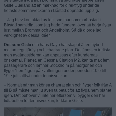
de slutade flyga från Bromma så såg flygentreprenören
Gisle Dueland att en marknad för direktflyg under de
hetaste sommarveckorna i Båstad öppnade upp sig.
– Jag blev kontaktad av folk som har sommarbostad i
Båstad samtidigt som jag hade funderat över att börja flyga
just mellan Bromma och Ängelholm. Så då gjorde jag
verklighet av dessa idéer.
Det som Gisle
och hans Gayo har skapat är en hybrid
mellan reguljärflyg och chartrade plan. Det finns en turlista
men avgångstiderna kan anpassas efter kundernas
önskemål. Planet, en Cessna Citation M2, kan ta max fem
passagerare och lämnar Stockholm på morgonen och
flyger ”hem” igen på kvällningen under perioden 10:e till
19:e juli, alltså under tennisveckan.
– Normalt när man kör ett chartrat plan och flyger folk från A
till B så måste man ju även ta betalt för att flyga hem planet
igen. Det behöver vi inte här eftersom vi bygger den här
tidtabellen för tennisveckan, förklarar Gisle.