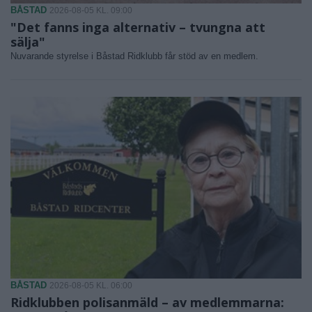
BÅSTAD
2026-08-05 KL. 09:00
"Det fanns inga alternativ – tvungna att
sälja"
Nuvarande styrelse i Båstad Ridklubb får stöd av en medlem.
BÅSTAD
2026-08-05 KL. 06:00
Ridklubben polisanmäld – av medlemmarna: