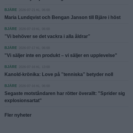
BJÄRE
2026-07-21 KL. 06:00
Maria Lundqvist och Bengan Janson till Bjäre i höst
BJÄRE
2026-07-19 KL. 06:00
”Vi behöver se det vackra i alla åldrar”
BJÄRE
2026-07-17 KL. 06:00
"Vi säljer inte en produkt – vi säljer en upplevelse"
BJÄRE
2026-07-16 KL. 13:00
Kanold-krönika: Love på ”tenniska” betyder noll
BJÄRE
2026-07-16 KL. 06:00
Segaste motståndaren har rötter överallt: "Sprider sig
explosionsartat"
Fler nyheter