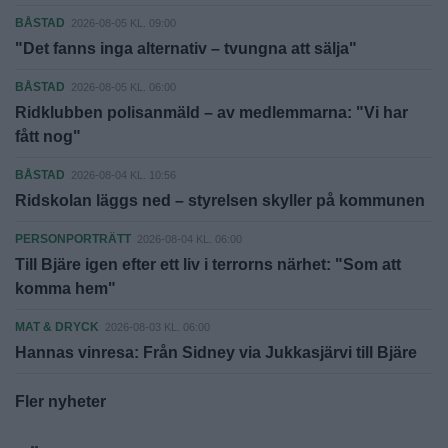
BÅSTAD
2026-08-05 KL. 09:00
"Det fanns inga alternativ – tvungna att sälja"
BÅSTAD
2026-08-05 KL. 06:00
Ridklubben polisanmäld – av medlemmarna: "Vi har
fått nog"
BÅSTAD
2026-08-04 KL. 10:56
Ridskolan läggs ned – styrelsen skyller på kommunen
PERSONPORTRÄTT
2026-08-04 KL. 06:00
Till Bjäre igen efter ett liv i terrorns närhet: "Som att
komma hem"
MAT & DRYCK
2026-08-03 KL. 06:00
Hannas vinresa: Från Sidney via Jukkasjärvi till Bjäre
Fler nyheter