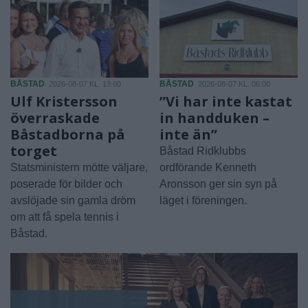
BÅSTAD
BÅSTAD
2026-08-07 KL. 13:00
2026-08-07 KL. 06:00
Ulf Kristersson
”Vi har inte kastat
överraskade
in handduken –
Båstadborna på
inte än”
torget
Båstad Ridklubbs
Statsministern mötte väljare,
ordförande Kenneth
poserade för bilder och
Aronsson ger sin syn på
avslöjade sin gamla dröm
läget i föreningen.
om att få spela tennis i
Båstad.