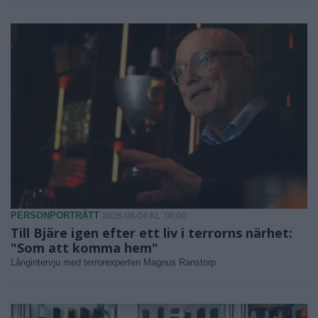
PERSONPORTRÄTT
2026-08-04 KL. 06:00
Till Bjäre igen efter ett liv i terrorns närhet:
"Som att komma hem"
Långintervju med terrorexperten Magnus Ranstorp