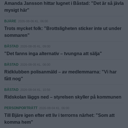
Amanda Jansson hittar lugnet i Båstad: "Det är så jävla
mysigt här"
BJÄRE
2026-08-06 KL. 06:00
Trots mycket folk: "Brottsligheten sticker inte ut under
sommaren"
BÅSTAD
2026-08-05 KL. 09:00
"Det fanns inga alternativ – tvungna att sälja"
BÅSTAD
2026-08-05 KL. 06:00
Ridklubben polisanmäld – av medlemmarna: "Vi har
fått nog"
BÅSTAD
2026-08-04 KL. 10:56
Ridskolan läggs ned – styrelsen skyller på kommunen
PERSONPORTRÄTT
2026-08-04 KL. 06:00
Till Bjäre igen efter ett liv i terrorns närhet: "Som att
komma hem"