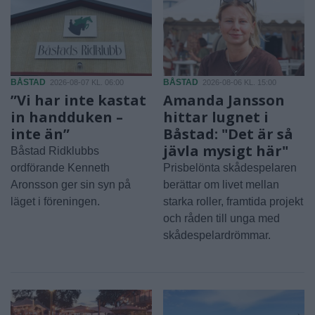
BÅSTAD
BÅSTAD
2026-08-07 KL. 06:00
2026-08-06 KL. 15:00
”Vi har inte kastat
Amanda Jansson
in handduken –
hittar lugnet i
inte än”
Båstad: "Det är så
jävla mysigt här"
Båstad Ridklubbs
ordförande Kenneth
Prisbelönta skådespelaren
Aronsson ger sin syn på
berättar om livet mellan
läget i föreningen.
starka roller, framtida projekt
och råden till unga med
skådespelardrömmar.