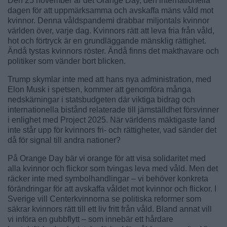
Den 25 november är det Orange Day, den internationella
dagen för att uppmärksamma och avskaffa mäns våld mot
kvinnor. Denna våldspandemi drabbar miljontals kvinnor
världen över, varje dag. Kvinnors rätt att leva fria från våld,
hot och förtryck är en grundläggande mänsklig rättighet.
Ändå tystas kvinnors röster. Ändå finns det makthavare och
politiker som vänder bort blicken.
Trump skymlar inte med att hans nya administration, med
Elon Musk i spetsen, kommer att genomföra många
nedskärningar i statsbudgeten där viktiga bidrag och
internationella bistånd relaterade till jämställdhet försvinner
i enlighet med Project 2025. När världens mäktigaste land
inte står upp för kvinnors fri- och rättigheter, vad sänder det
då för signal till andra nationer?
På Orange Day bär vi orange för att visa solidaritet med
alla kvinnor och flickor som tvingas leva med våld. Men det
räcker inte med symbolhandlingar – vi behöver konkreta
förändringar för att avskaffa våldet mot kvinnor och flickor. I
Sverige vill Centerkvinnorna se politiska reformer som
säkrar kvinnors rätt till ett liv fritt från våld. Bland annat vill
vi införa en gubbflytt – som innebär ett hårdare