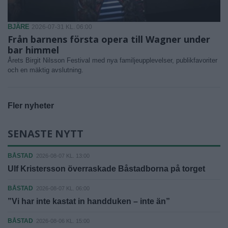
BJÄRE
2026-07-31 KL. 06:00
Från barnens första opera till Wagner under
bar himmel
Årets Birgit Nilsson Festival med nya familjeupplevelser, publikfavoriter
och en mäktig avslutning.
Fler nyheter
SENASTE NYTT
BÅSTAD
2026-08-07 KL. 13:00
Ulf Kristersson överraskade Båstadborna på torget
BÅSTAD
2026-08-07 KL. 06:00
”Vi har inte kastat in handduken – inte än”
BÅSTAD
2026-08-06 KL. 15:00