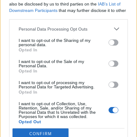
also be disclosed by us to third parties on the
IAB’s List of
BÅSTAD
2026-08-05 KL. 06:00
Downstream Participants
that may further disclose it to other
Ridklubben polisanmäld – av medlemmarna:
third parties.
"Vi har fått nog"
Personal Data Processing Opt Outs
Båstad Ridklubbs styrelse anmälda till polisen efter att allt sålts av.
I want to opt-out of the Sharing of my
personal data.
Opted In
I want to opt-out of the Sale of my
Personal Data.
Opted In
I want to opt-out of processing my
Personal Data for Targeted Advertising.
Opted In
I want to opt-out of Collection, Use,
Retention, Sale, and/or Sharing of my
Personal Data that Is Unrelated with the
Purposes for which it was collected.
Opted Out
BÅSTAD
2026-08-04 KL. 10:56
CONFIRM