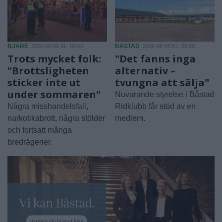
BJÄRE
BÅSTAD
2026-08-06 KL. 06:00
2026-08-05 KL. 09:00
Trots mycket folk:
"Det fanns inga
"Brottsligheten
alternativ –
sticker inte ut
tvungna att sälja"
under sommaren"
Nuvarande styrelse i Båstad
Några misshandelsfall,
Ridklubb får stöd av en
narkotikabrott, några stölder
medlem.
och fortsatt många
bredrägerier.