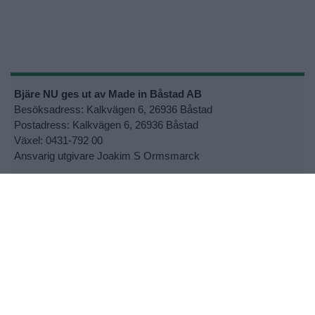
Bjäre NU ges ut av Made in Båstad AB
Besöksadress: Kalkvägen 6, 26936 Båstad
Postadress: Kalkvägen 6, 26936 Båstad
Växel: 0431-792 00
Ansvarig utgivare Joakim S Ormsmarck
Kontakta oss:
info@bjarenu.se
•
Kontakta oss
•
Lokalsupporter
•
Cookie- och personuppgiftspolicy
•
Tipsa oss om nyheter
•
Utebliven tidning