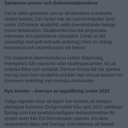
Spelarens ansvar och dokumentationskrav
Det är alltid spelarens ansvar att deklarera eventuella
vinster korrekt. Det räcker inte att casinot erbjuder vinst
under 100 kronor skattefritt; netto överskridande belopp
kräver deklaration. Skatteverket har rätt att granska
inkomster och spelhistorik retroaktivt. Därför är det
väsentligt med gott ordnade underlag i form av utdrag,
kontobevis och skärmdumpar vid behov.
Vid osäkerhet rekommenderas extern rådgivning,
exempelvis från ekonomi- eller skattespecialister, för att
undvika fällor och restskatt. Det kan finnas fall där spelare
tror sig vara inom skattefritt område men missat detaljer om
licensens inriktning mot svenska marknaden.
Nya trender – översyn av lagstiftning under 2025
Tidiga signaler visar att regler kan komma att skärpas
ytterligare framöver. Enligt insikter från april 2025 utarbetas
förslag som kan innebära tydligare deklarationskrav för
vinster även från EU-licensierade casinon, om dess
verksamhet riktas mot Sverige. Det indikerar att fortsatt