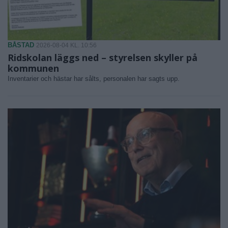
BÅSTAD
2026-08-04 KL. 10:56
Ridskolan läggs ned – styrelsen skyller på
kommunen
Inventarier och hästar har sålts, personalen har sagts upp.