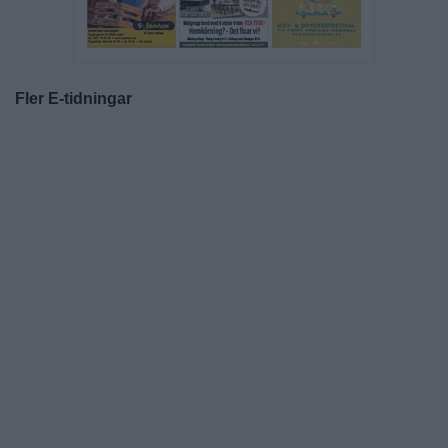
Fler E-tidningar