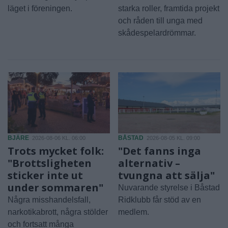
läget i föreningen.
starka roller, framtida projekt
och råden till unga med
skådespelardrömmar.
BJÄRE
BÅSTAD
2026-08-06 KL. 06:00
2026-08-05 KL. 09:00
Trots mycket folk:
"Det fanns inga
"Brottsligheten
alternativ –
sticker inte ut
tvungna att sälja"
under sommaren"
Nuvarande styrelse i Båstad
Några misshandelsfall,
Ridklubb får stöd av en
narkotikabrott, några stölder
medlem.
och fortsatt många