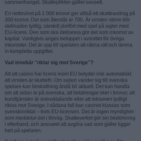
sammanhanget. Skatteplikten gäller oavsett.
En nettovinst på 1 000 kronor ger alltså ett skatteavdrag på
300 kronor. Det som återstår är 700. Är vinsten större blir
skillnaden tydlig, särskilt jämfört med spel på sajter med
EU-licens. Den som ska deklarera gör det som inkomst av
kapital. Vanligtvis anges beloppet i avsnittet för övriga
inkomster. Det är upp till spelaren att räkna rätt och lämna
in kompletta uppgifter.
Vad innebär “riktar sig mot Sverige”?
Att ett casino har licens inom EU betyder inte automatiskt
att vinsten är skattefri. Om sajten vänder sig till svenska
spelare kan beskattning ändå bli aktuell. Det kan handla
om att sidan är på svenska, att betalningar sker i kronor, att
kundtjänsten är svensktalande eller att reklamen tydligt
riktas mot Sverige. I sådana fall kan casinot klassas som
svenskinriktat – trots EU-licensen. Det är ingen myndighet
som meddelar det i förväg. Skatteverket gör sin bedömning
i efterhand, och ansvaret att avgöra vad som gäller ligger
helt på spelaren.