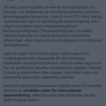
Att välja casino handlar om mer än bara spelutbud och
bonusar. Var plattformen är licensierad påverkar också hur
personuppgifter behandlas. Inom EU och EES finns tydliga
regelverk som styr hur spelbolag får hantera känslig data –
något som stärker både integritetsskydd och
konsumenträttigheter. Tillsynsmyndigheter som Malta
Gaming Authority och Spelinspektionen säkerställer
efterlevnad, vilket skapar en mer förutsägbar och rättssäker
spelupplevelse.
Spel på sajter med svensk valuta, lokal support och
insättningsmetoder anpassade för den inhemska
marknaden kan kännas bekvämt, men bör alltid vägas mot
hur väl plattformen skyddar användarens uppgifter. Utanför
Europa är regelverken ofta svagare, vilket ökar risken vid
eventuella tvister eller säkerhetsincidenter.
Den som spelar på licensierade casinon inom EU omfattas
däremot av
särskilda regler för internationell
dataöverföring
, vilket kan göra hela skillnaden när det
gäller trygghet online.