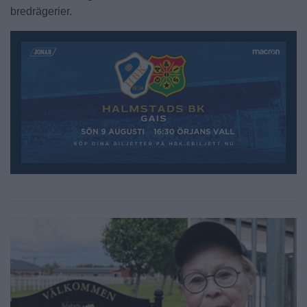
bredrägerier.