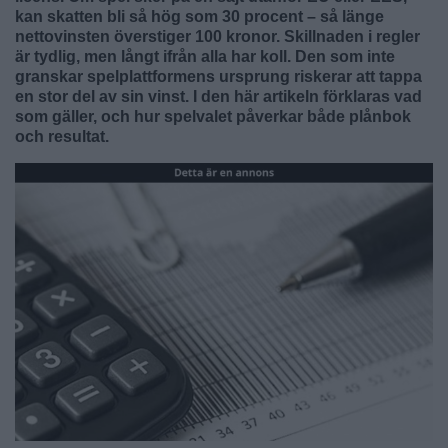
kan skatten bli så hög som 30 procent – så länge
nettovinsten överstiger 100 kronor. Skillnaden i regler
är tydlig, men långt ifrån alla har koll. Den som inte
granskar spelplattformens ursprung riskerar att tappa
en stor del av sin vinst. I den här artikeln förklaras vad
som gäller, och hur spelvalet påverkar både plånbok
och resultat.