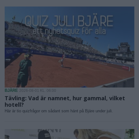
BJÄRE
2026-08-01 KL. 06:00
Tävling: Vad är namnet, hur gammal, vilket
hotell?
Här är tio quizfrågor om sådant som hänt på Bjäre under juli.