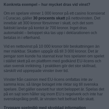
Konkreta exempel – hur mycket dras vid vinst?
Om en spelare vinner 1 000 kronor på ett casino licensierat
i Curacao, gäller
30 procents skatt
på nettovinsten. Det
innebär att 300 kronor försvinner i skatt, och det som
faktiskt landar på kontot är 700 kronor. Inget dras
automatiskt – beloppet ska tas upp i deklarationen och
betalas in i efterhand.
Vid en nettovinst på 10 000 kronor blir beskattningen än
mer märkbar. Skatten uppgår då till 3 000 kronor. Det är
pengar som kunde ha stannat kvar hos spelaren om spelet
i stället skett på en plattform med godkänd EU-licens och
utan svensk inriktning. I praktiken gör det stor skillnad,
särskilt vid upprepade vinster över tid.
Vinster från casinon med EU-licens omfattas inte av
samma krav, så länge bolaget inte riktar sig till svenska
spelare. Det gäller oavsett hur stort beloppet är. Spelas det
på en sajt som håller sig inom EU:s regelverk och inte har
svenskspråkig profil, är vinsten helt befriad från skatt.
Tryggare spelmiljö med skyddad information