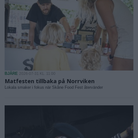
BJÄRE
2026-07-31 KL. 11:00
Matfesten tillbaka på Norrviken
Lokala smaker i fokus när Skåne Food Fest återvänder