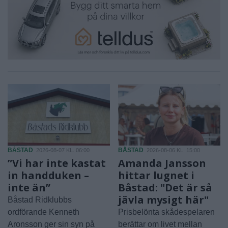
BÅSTAD
BÅSTAD
2026-08-07 KL. 06:00
2026-08-06 KL. 15:00
”Vi har inte kastat
Amanda Jansson
in handduken –
hittar lugnet i
inte än”
Båstad: "Det är så
jävla mysigt här"
Båstad Ridklubbs
ordförande Kenneth
Prisbelönta skådespelaren
Aronsson ger sin syn på
berättar om livet mellan