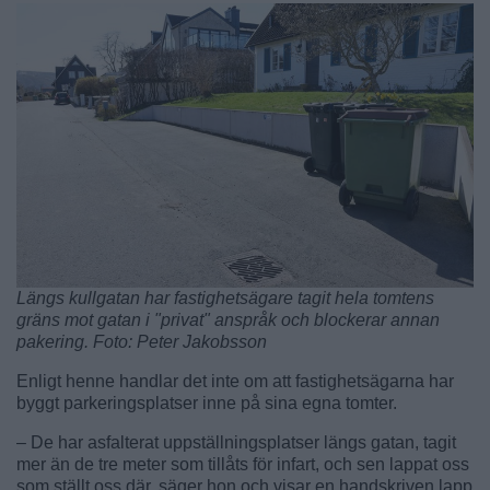
Längs kullgatan har fastighetsägare tagit hela tomtens
gräns mot gatan i "privat" anspråk och blockerar annan
pakering. Foto: Peter Jakobsson
Enligt henne handlar det inte om att fastighetsägarna har
byggt parkeringsplatser inne på sina egna tomter.
– De har asfalterat uppställningsplatser längs gatan, tagit
mer än de tre meter som tillåts för infart, och sen lappat oss
som ställt oss där, säger hon och visar en handskriven lapp