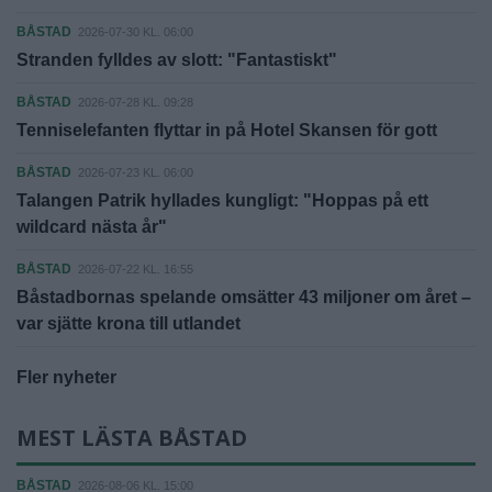
BÅSTAD
2026-07-30 KL. 06:00
Stranden fylldes av slott: "Fantastiskt"
BÅSTAD
2026-07-28 KL. 09:28
Tenniselefanten flyttar in på Hotel Skansen för gott
BÅSTAD
2026-07-23 KL. 06:00
Talangen Patrik hyllades kungligt: "Hoppas på ett
wildcard nästa år"
BÅSTAD
2026-07-22 KL. 16:55
Båstadbornas spelande omsätter 43 miljoner om året –
var sjätte krona till utlandet
Fler nyheter
MEST LÄSTA BÅSTAD
BÅSTAD
2026-08-06 KL. 15:00