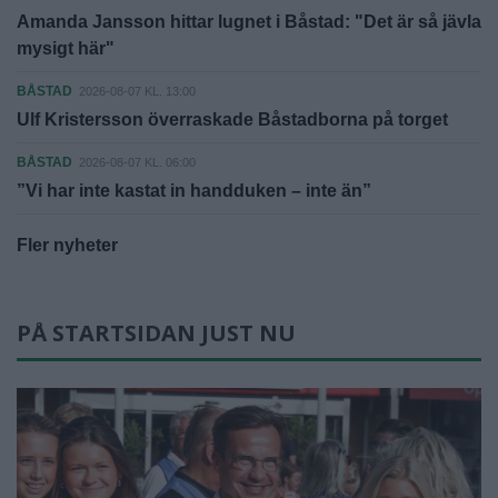
Amanda Jansson hittar lugnet i Båstad: "Det är så jävla
mysigt här"
BÅSTAD
2026-08-07 KL. 13:00
Ulf Kristersson överraskade Båstadborna på torget
BÅSTAD
2026-08-07 KL. 06:00
”Vi har inte kastat in handduken – inte än”
Fler nyheter
PÅ STARTSIDAN JUST NU