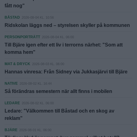
fått nog"
BÅSTAD
2026-08-04 KL. 10:56
Ridskolan läggs ned – styrelsen skyller på kommunen
PERSONPORTRÄTT
2026-08-04 KL. 06:00
Till Bjäre igen efter ett liv i terrorns närhet: "Som att
komma hem"
MAT & DRYCK
2026-08-03 KL. 06:00
Hannas vinresa: Från Sidney via Jukkasjärvi till Bjäre
NATIVE
2026-08-02 KL. 16:44
Så förändras semestern när allt finns i mobilen
LEDARE
2026-08-02 KL. 06:00
Ledare: "Välkommen till Båstad och en skog av
reklam"
BJÄRE
2026-08-01 KL. 06:00