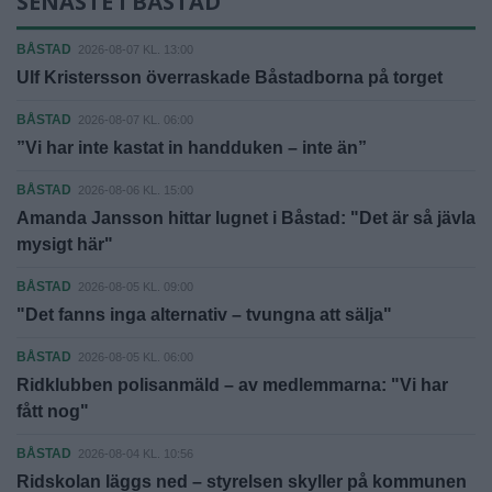
SENASTE I BÅSTAD
BÅSTAD
2026-08-07 KL. 13:00
Ulf Kristersson överraskade Båstadborna på torget
BÅSTAD
2026-08-07 KL. 06:00
”Vi har inte kastat in handduken – inte än”
BÅSTAD
2026-08-06 KL. 15:00
Amanda Jansson hittar lugnet i Båstad: "Det är så jävla
mysigt här"
BÅSTAD
2026-08-05 KL. 09:00
"Det fanns inga alternativ – tvungna att sälja"
BÅSTAD
2026-08-05 KL. 06:00
Ridklubben polisanmäld – av medlemmarna: "Vi har
fått nog"
BÅSTAD
2026-08-04 KL. 10:56
Ridskolan läggs ned – styrelsen skyller på kommunen