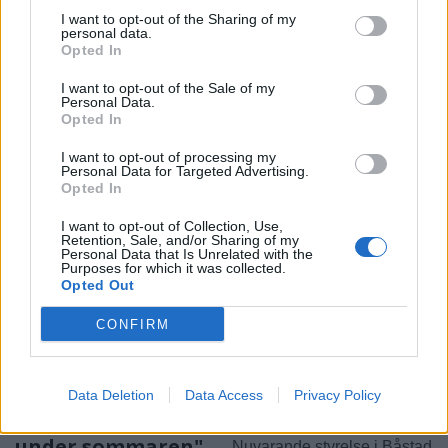
jävla mysigt här"
I want to opt-out of the Sharing of my
Båstad Ridklubbs
personal data.
ordförande Kenneth
Prisbelönta skådespelaren
Opted In
Aronsson ger sin syn på
berättar om livet mellan
I want to opt-out of the Sale of my
läget i föreningen.
starka roller, framtida projekt
Personal Data.
och råden till unga med
Opted In
skådespelardrömmar.
I want to opt-out of processing my
Personal Data for Targeted Advertising.
Opted In
I want to opt-out of Collection, Use,
Retention, Sale, and/or Sharing of my
Personal Data that Is Unrelated with the
Purposes for which it was collected.
Opted Out
CONFIRM
BJÄRE
BÅSTAD
2026-08-06 KL. 06:00
2026-08-05 KL. 09:00
Trots mycket folk:
"Det fanns inga
"Brottsligheten
alternativ –
Data Deletion
Data Access
Privacy Policy
sticker inte ut
tvungna att sälja"
under sommaren"
Nuvarande styrelse i Båstad