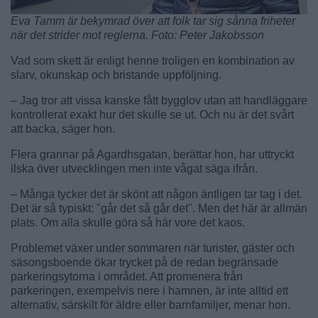
Eva Tamm är bekymrad över att folk tar sig sånna friheter
när det strider mot reglerna. Foto: Peter Jakobsson
Vad som skett är enligt henne troligen en kombination av
slarv, okunskap och bristande uppföljning.
– Jag tror att vissa kanske fått bygglov utan att handläggare
kontrollerat exakt hur det skulle se ut. Och nu är det svårt
att backa, säger hon.
Flera grannar på Agardhsgatan, berättar hon, har uttryckt
ilska över utvecklingen men inte vågat säga ifrån.
– Många tycker det är skönt att någon äntligen tar tag i det.
Det är så typiskt: "går det så går det". Men det här är allmän
plats. Om alla skulle göra så här vore det kaos.
Problemet växer under sommaren när turister, gäster och
säsongsboende ökar trycket på de redan begränsade
parkeringsytorna i området. Att promenera från
parkeringen, exempelvis nere i hamnen, är inte alltid ett
alternativ, särskilt för äldre eller barnfamiljer, menar hon.