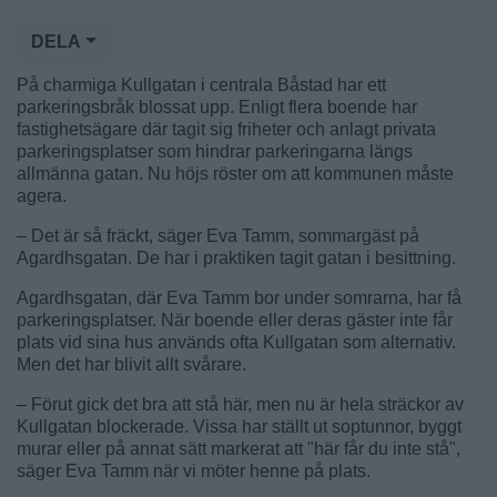
DELA
På charmiga Kullgatan i centrala Båstad har ett
parkeringsbråk blossat upp. Enligt flera boende har
fastighetsägare där tagit sig friheter och anlagt privata
parkeringsplatser som hindrar parkeringarna längs
allmänna gatan. Nu höjs röster om att kommunen måste
agera.
– Det är så fräckt, säger Eva Tamm, sommargäst på
Agardhsgatan. De har i praktiken tagit gatan i besittning.
Agardhsgatan, där Eva Tamm bor under somrarna, har få
parkeringsplatser. När boende eller deras gäster inte får
plats vid sina hus används ofta Kullgatan som alternativ.
Men det har blivit allt svårare.
– Förut gick det bra att stå här, men nu är hela sträckor av
Kullgatan blockerade. Vissa har ställt ut soptunnor, byggt
murar eller på annat sätt markerat att "här får du inte stå",
säger Eva Tamm när vi möter henne på plats.