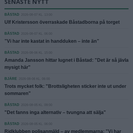
SENASTE NYTT
BÅSTAD
2026-08-07 KL. 13:00
Ulf Kristersson överraskade Båstadborna på torget
BÅSTAD
2026-08-07 KL. 06:00
”Vi har inte kastat in handduken – inte än”
BÅSTAD
2026-08-06 KL. 15:00
Amanda Jansson hittar lugnet i Båstad: "Det är så jävla
mysigt här"
BJÄRE
2026-08-06 KL. 06:00
Trots mycket folk: "Brottsligheten sticker inte ut under
sommaren"
BÅSTAD
2026-08-05 KL. 09:00
"Det fanns inga alternativ – tvungna att sälja"
BÅSTAD
2026-08-05 KL. 06:00
Ridklubben polisanmäld – av medlemmarna: "Vi har