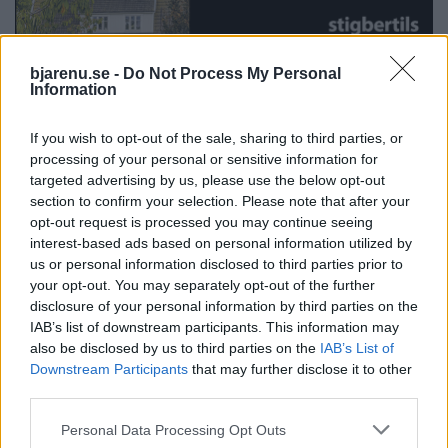
bjarenu.se -
Do Not Process My Personal
Information
If you wish to opt-out of the sale, sharing to third parties, or
processing of your personal or sensitive information for
targeted advertising by us, please use the below opt-out
section to confirm your selection. Please note that after your
opt-out request is processed you may continue seeing
interest-based ads based on personal information utilized by
us or personal information disclosed to third parties prior to
your opt-out. You may separately opt-out of the further
disclosure of your personal information by third parties on the
IAB’s list of downstream participants. This information may
also be disclosed by us to third parties on the
IAB’s List of
Downstream Participants
that may further disclose it to other
BÅSTAD
BÅSTAD
2026-08-07 KL. 06:00
2026-08-06 KL. 15:00
third parties.
”Vi har inte kastat
Amanda Jansson
in handduken –
hittar lugnet i
Personal Data Processing Opt Outs
inte än”
Båstad: "Det är så