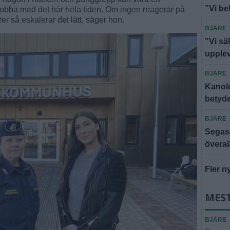
”Vi be
jobba med det här hela tiden. Om ingen reagerar på
 så eskalerar det lätt, säger hon.
BJÄRE
"Vi säl
upple
BJÄRE
Kanold
betyde
BJÄRE
Segast
överal
Fler n
MEST
BJÄRE