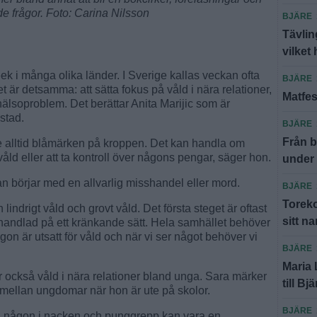
 frågor. Foto: Carina Nilsson
BJÄRE
Tävlin
vilket 
 i många olika länder. I Sverige kallas veckan ofta
BJÄRE
et är detsamma: att sätta fokus på våld i nära relationer,
Matfes
khälsoproblem. Det berättar Anita Marijic som är
stad.
BJÄRE
Från b
te alltid blåmärken på kroppen. Det kan handla om
våld eller att ta kontroll över någons pengar, säger hon.
under
lan börjar med en allvarlig misshandel eller mord.
BJÄRE
Toreko
ndrigt våld och grovt våld. Det första steget är oftast
sitt n
behandlad på ett kränkande sätt. Hela samhället behöver
ågon är utsatt för våld och när vi ser något behöver vi
BJÄRE
Maria
 också våld i nära relationer bland unga. Sara märker
till Bj
 mellan ungdomar när hon är ute på skolor.
BJÄRE
 slå någon i nacken och punggrepp kan vara en