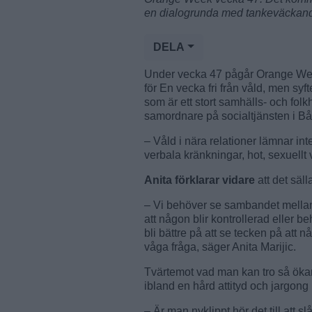
en dialogrunda med tankeväckande
DELA
Under vecka 47 pågår Orange Week
för En vecka fri från våld, men syft
som är ett stort samhälls- och fol
samordnare på socialtjänsten i Bå
– Våld i nära relationer lämnar in
verbala kränkningar, hot, sexuellt 
Anita förklarar vidare
att det säl
– Vi behöver se sambandet mellan li
att någon blir kontrollerad eller 
bli bättre på att se tecken på att n
våga fråga, säger Anita Marijic.
Tvärtemot vad man kan tro så ökar
ibland en hård attityd och jargong
– Är man nyklippt hör det till att