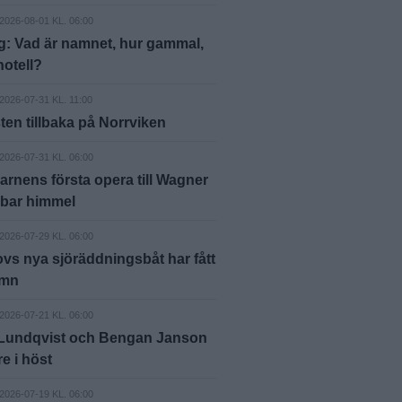
2026-08-01 KL. 06:00
g: Vad är namnet, hur gammal,
hotell?
2026-07-31 KL. 11:00
ten tillbaka på Norrviken
2026-07-31 KL. 06:00
arnens första opera till Wagner
 bar himmel
2026-07-29 KL. 06:00
vs nya sjöräddningsbåt har fått
amn
2026-07-21 KL. 06:00
 Lundqvist och Bengan Janson
äre i höst
2026-07-19 KL. 06:00