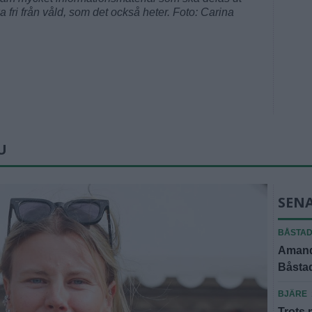
fri från våld, som det också heter. Foto: Carina
U
SEN
BÅSTA
Amanda
Båstad
BJÄRE
Trots 