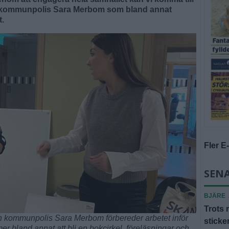
er kommunpolis Sara Merbom som bland annat
t.
Fler E
SENA
BJÄRE
Trots 
 kommunpolis Sara Merbom förbereder arbetet inför
sticke
bland annat att bli en bokcirkel, föreläsningar och