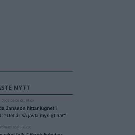
ASTE NYTT
D
2026-08-06 KL. 15:00
 Jansson hittar lugnet i
: "Det är så jävla mysigt här"
2026-08-06 KL. 06:00
mycket folk: "Brottsligheten