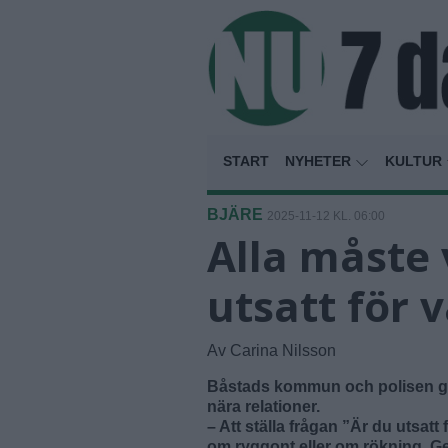
START
NYHETER
KULTUR
BJÄRE
2025-11-12 KL. 06:00
Alla måste 
utsatt för 
Av Carina Nilsson
Båstads kommun och polisen gör 
nära relationer.
– Att ställa frågan ”Är du utsatt 
om ryggont eller om rökning. Ge