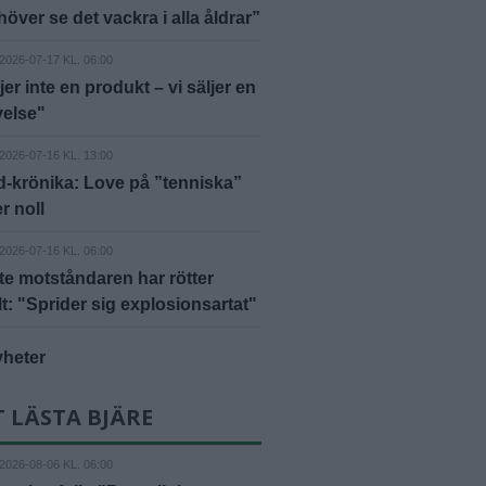
höver se det vackra i alla åldrar”
2026-07-17 KL. 06:00
jer inte en produkt – vi säljer en
velse"
2026-07-16 KL. 13:00
-krönika: Love på ”tenniska”
r noll
2026-07-16 KL. 06:00
e motståndaren har rötter
lt: "Sprider sig explosionsartat"
yheter
 LÄSTA BJÄRE
2026-08-06 KL. 06:00