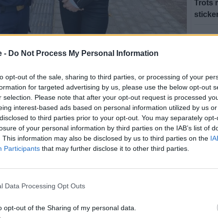
Trots 
sticke
Fler n
 allt mer. Kommunpolis Sara Merbom och
e -
Do Not Process My Personal Information
ic vill också engagera hela samhället i arbetet med
a Nilsson
to opt-out of the sale, sharing to third parties, or processing of your per
att ordnas en stor mängd aktiviteter i kommunen för
formation for targeted advertising by us, please use the below opt-out s
erbom kommer att medverka i en bokcirkel på Förslövs
r selection. Please note that after your opt-out request is processed y
eing interest-based ads based on personal information utilized by us or
disclosed to third parties prior to your opt-out. You may separately opt-
lek" av Jessica MacDowall där hon beskriver
losure of your personal information by third parties on the IAB’s list of
 tog sig ur relationen. Jag har lärt mig väldigt
. This information may also be disclosed by us to third parties on the
IA
är boken, säger Sara.
Participants
that may further disclose it to other third parties.
unda, som fungerar som en tipsrunda.
har frågor som ”vad är okej i en kompisrelation?” Eller
t finns inga rätt eller fel svar, det viktiga är att vi
l Data Processing Opt Outs
o opt-out of the Sharing of my personal data.
s på våld i relationer bland äldre, en symbolisk