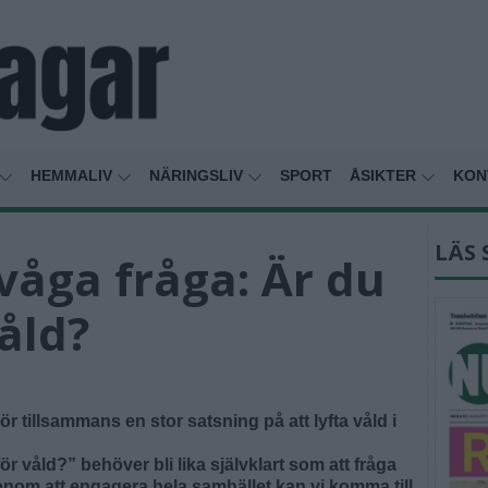
HEMMALIV
NÄRINGSLIV
SPORT
ÅSIKTER
KON
LÄS 
våga fråga: Är du
våld?
tillsammans en stor satsning på att lyfta våld i
för våld?” behöver bli lika självklart som att fråga
nom att engagera hela samhället kan vi komma till