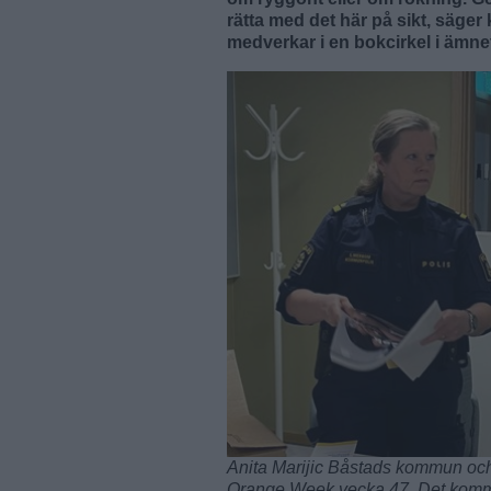
rätta med det här på sikt, säg
medverkar i en bokcirkel i ämne
Anita Marijic Båstads kommun och
Orange Week vecka 47. Det kommer 