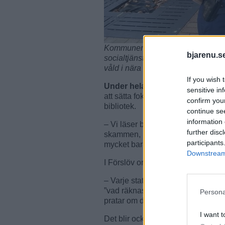
Kommunen och polisen samverkar
bjarenu.s
socialtjänstsamordnare Anita Mirij
våld i nära relationer. Foto: Carin
If you wish 
Under hela vecka 47
kommer det 
sensitive in
att sätta fokus på frågan. Sara M
confirm you
bibliotek.
continue se
information 
– Vi läser boken "En våldsam kär
further disc
skammen, medberoendet och hur hon
participants
mycket bara genom att läsa den h
Downstream 
I Förslöv ordnas också en dialogr
– Varje station längs med slingan 
”vad räknas egentligen som våld?” De
Persona
pratar om det, säger Anita Marijic.
I want t
Det blir också snackecafé med foku