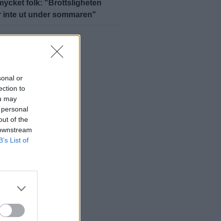
mycket folk: "Brottsligheten
r inte ut under sommaren"
yheter
sonal or
ection to
ou may
 personal
out of the
 downstream
B’s List of