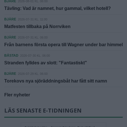
BJÄRE
2026-08-01 KL. 06:00
Tävling: Vad är namnet, hur gammal, vilket hotell?
BJÄRE
2026-07-31 KL. 11:00
Matfesten tillbaka på Norrviken
BJÄRE
2026-07-31 KL. 06:00
Från barnens första opera till Wagner under bar himmel
BÅSTAD
2026-07-30 KL. 06:00
Stranden fylldes av slott: "Fantastiskt"
BJÄRE
2026-07-29 KL. 06:00
Torekovs nya sjöräddningsbåt har fått sitt namn
Fler nyheter
LÄS SENASTE E-TIDNINGEN