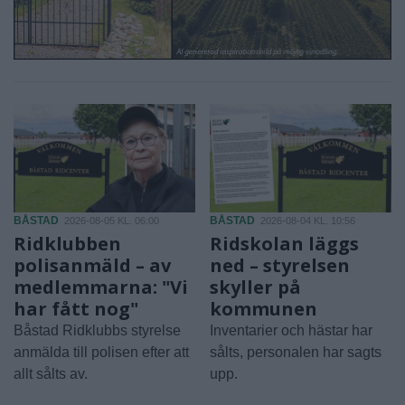
BÅSTAD
BÅSTAD
2026-08-05 KL. 06:00
2026-08-04 KL. 10:56
Ridklubben
Ridskolan läggs
polisanmäld – av
ned – styrelsen
medlemmarna: "Vi
skyller på
har fått nog"
kommunen
Båstad Ridklubbs styrelse
Inventarier och hästar har
anmälda till polisen efter att
sålts, personalen har sagts
allt sålts av.
upp.