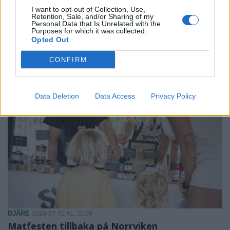
I want to opt-out of Collection, Use,
BJÄRE
2026-08-01 KL. 06:00
Retention, Sale, and/or Sharing of my
Tävling: Vad är namnet, hur gammal, vilket
Personal Data that Is Unrelated with the
Purposes for which it was collected.
hotell?
Opted Out
Här är tio quizfrågor om sådant som hänt på Bjäre under juli.
CONFIRM
Data Deletion
Data Access
Privacy Policy
BJÄRE
2026-07-31 KL. 11:00
Matfesten tillbaka på Norrviken