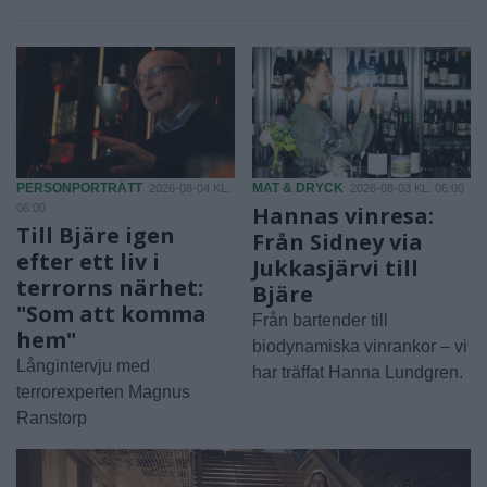
PERSONPORTRÄTT
MAT & DRYCK
2026-08-04 KL.
2026-08-03 KL. 06:00
06:00
Hannas vinresa:
Till Bjäre igen
Från Sidney via
efter ett liv i
Jukkasjärvi till
terrorns närhet:
Bjäre
"Som att komma
Från bartender till
hem"
biodynamiska vinrankor – vi
Långintervju med
har träffat Hanna Lundgren.
terrorexperten Magnus
Ranstorp