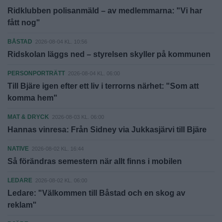
Ridklubben polisanmäld – av medlemmarna: "Vi har
fått nog"
BÅSTAD
2026-08-04 KL. 10:56
Ridskolan läggs ned – styrelsen skyller på kommunen
PERSONPORTRÄTT
2026-08-04 KL. 06:00
Till Bjäre igen efter ett liv i terrorns närhet: "Som att
komma hem"
MAT & DRYCK
2026-08-03 KL. 06:00
Hannas vinresa: Från Sidney via Jukkasjärvi till Bjäre
NATIVE
2026-08-02 KL. 16:44
Så förändras semestern när allt finns i mobilen
LEDARE
2026-08-02 KL. 06:00
Ledare: "Välkommen till Båstad och en skog av
reklam"