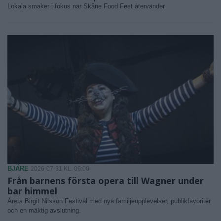
Lokala smaker i fokus när Skåne Food Fest återvänder
BJÄRE
2026-07-31 KL. 06:00
Från barnens första opera till Wagner under
bar himmel
Årets Birgit Nilsson Festival med nya familjeupplevelser, publikfavoriter
och en mäktig avslutning.