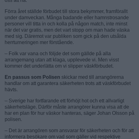
oss att ha.
Förra året ställde förbudet till stora bekymmer, framförallt
under damveckan. Många badande eller hamnstrosande
personer vill titta in och kolla på någon match, inte minst
när det var gratis, men det vart stopp om man hade väska
med sig. Däremot var publiken som gick på den utsålda
herrturneringen mer förstående.
– Folk var vana och följde det som gällde på alla
arrangemang utan att klaga, upplevede vi. Men visst
kommer det underlätta om vi slipper väskförbudet.
En passus som Polisen
skickar med till arrangörerna
handlar om att garantera säkerheten trots att väskförbudet
hävts.
– Sverige har fortfarande ett förhöjt hot och ett allvarligt
säkerhetsläge. Därför måste arrangörer kunna visa att de
har en plan för hur väskor hanteras, säger Johan Olsson på
polisen.
– Det är arrangören som ansvarar för säkerheten och för att
informera besökare om vad som gäller vid respektive