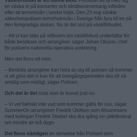
Väskförbudet är ett minne blott.
Förbudet att ta med sig
en väska in på konserter och idrottsevenemang infördes
efter att terrornivån i landet höjts. Den 23 maj sänkte
säkerhetspolisen terrorhotnivån i Sverige från fyra till tre på
den femgradiga skalan. Nu är det slut på väskförbudet.
– Att vi kan lätta på villkoren om väskförbud underlättar för
både besökare och arrangörer, säger Johan Olsson, chef
för polisens nationella operativa avdelning.
Men det finns ett men.
– Berörda arrangörer kan höra av sig till polisen så kommer
vi att göra det vi kan för att övergångsperioden ska bli så
smidig som möjligt, säger Polisen.
Och det är det
sista som är kruxet just nu.
– Vi vet faktiskt inte vad som kommer gälla för oss, säger
SummerOn-arrangören Fredrik Olofson som tillsammans
med kollegan Fredrik Strebel ska dra igång sin jättefestival
om mindre än två dygn.
Det finns nämligen
en skrivelse från Polisen som