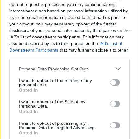
opt-out request is processed you may continue seeing
interest-based ads based on personal information utilized by
LEDARE
2026-08-02 KL. 06:00
us or personal information disclosed to third parties prior to
Ledare: "Välkommen till Båstad och en skog
your opt-out. You may separately opt-out of the further
av reklam"
disclosure of your personal information by third parties on the
IAB’s list of downstream participants. This information may
Joakim S Ormsmarck beskriver infarten mot Båstad som inte är den
vackraste...
also be disclosed by us to third parties on the
IAB’s List of
Downstream Participants
that may further disclose it to other
third parties.
Personal Data Processing Opt Outs
I want to opt-out of the Sharing of my
personal data.
Opted In
I want to opt-out of the Sale of my
Personal Data.
Opted In
I want to opt-out of processing my
Personal Data for Targeted Advertising.
Opted In