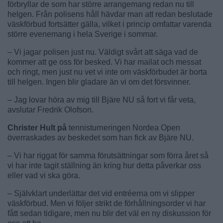
förbryllar de som har större arrangemang redan nu till
helgen. Från polisens håll hävdar man att redan beslutade
väskförbud fortsätter gälla, vilket i princip omfattar varenda
större evenemang i hela Sverige i sommar.
– Vi jagar polisen just nu. Väldigt svårt att säga vad de
kommer att ge oss för besked. Vi har mailat och messat
och ringt, men just nu vet vi inte om väskförbudet är borta
till helgen. Ingen blir gladare än vi om det försvinner.
– Jag lovar höra av mig till Bjäre NU så fort vi får veta,
avslutar Fredrik Olofson.
Christer Hult på
tennisturneringen Nordea Open
överraskades av beskedet som han fick av Bjäre NU.
– Vi har riggat för samma förutsättningar som förra året så
vi har inte tagit ställning än kring hur detta påverkar oss
eller vad vi ska göra.
– Självklart underlättar det vid entréerna om vi slipper
väskförbud. Men vi följer strikt de förhållningsorder vi har
fått sedan tidigare, men nu blir det väl en ny diskussion för