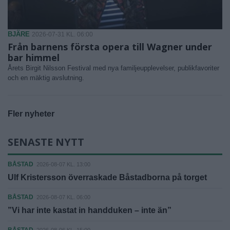
BJÄRE
2026-07-31 KL. 06:00
Från barnens första opera till Wagner under
bar himmel
Årets Birgit Nilsson Festival med nya familjeupplevelser, publikfavoriter
och en mäktig avslutning.
Fler nyheter
SENASTE NYTT
BÅSTAD
2026-08-07 KL. 13:00
Ulf Kristersson överraskade Båstadborna på torget
BÅSTAD
2026-08-07 KL. 06:00
”Vi har inte kastat in handduken – inte än”
BÅSTAD
2026-08-06 KL. 15:00