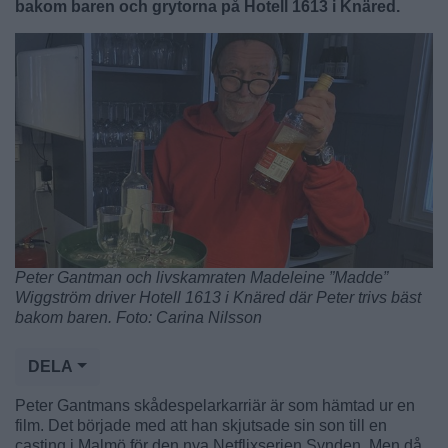
bakom baren och grytorna på Hotell 1613 i Knäred.
Peter Gantman och livskamraten Madeleine ”Madde”
Wiggström driver Hotell 1613 i Knäred där Peter trivs bäst
bakom baren. Foto: Carina Nilsson
DELA
Peter Gantmans skådespelarkarriär är som hämtad ur en
film. Det började med att han skjutsade sin son till en
casting i Malmö för den nya Netflixserien Synden. Men då