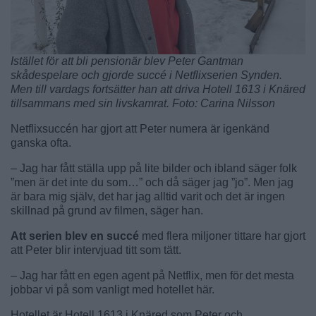
Istället för att bli pensionär blev Peter Gantman
skådespelare och gjorde succé i Netflixserien Synden.
Men till vardags fortsätter han att driva Hotell 1613 i Knäred
tillsammans med sin livskamrat. Foto: Carina Nilsson
Netflixsuccén har gjort att Peter numera är igenkänd
ganska ofta.
– Jag har fått ställa upp på lite bilder och ibland säger folk
”men är det inte du som…” och då säger jag ”jo”. Men jag
är bara mig själv, det har jag alltid varit och det är ingen
skillnad på grund av filmen, säger han.
Att serien blev en succé
med flera miljoner tittare har gjort
att Peter blir intervjuad titt som tätt.
– Jag har fått en egen agent på Netflix, men för det mesta
jobbar vi på som vanligt med hotellet här.
Hotellet är Hotell 1613 i Knäred som Peter och