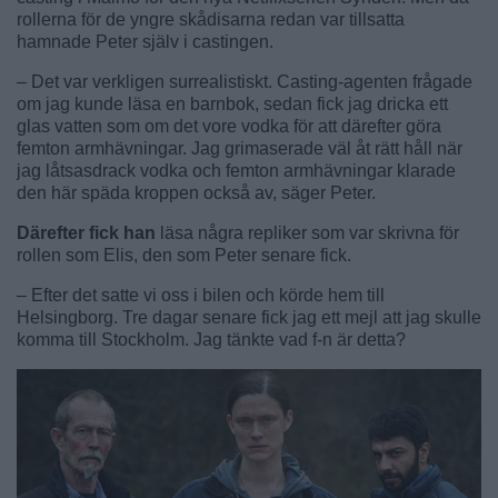
rollerna för de yngre skådisarna redan var tillsatta
hamnade Peter själv i castingen.
– Det var verkligen surrealistiskt. Casting-agenten frågade
om jag kunde läsa en barnbok, sedan fick jag dricka ett
glas vatten som om det vore vodka för att därefter göra
femton armhävningar. Jag grimaserade väl åt rätt håll när
jag låtsasdrack vodka och femton armhävningar klarade
den här späda kroppen också av, säger Peter.
Därefter fick han
läsa några repliker som var skrivna för
rollen som Elis, den som Peter senare fick.
– Efter det satte vi oss i bilen och körde hem till
Helsingborg. Tre dagar senare fick jag ett mejl att jag skulle
komma till Stockholm. Jag tänkte vad f-n är detta?