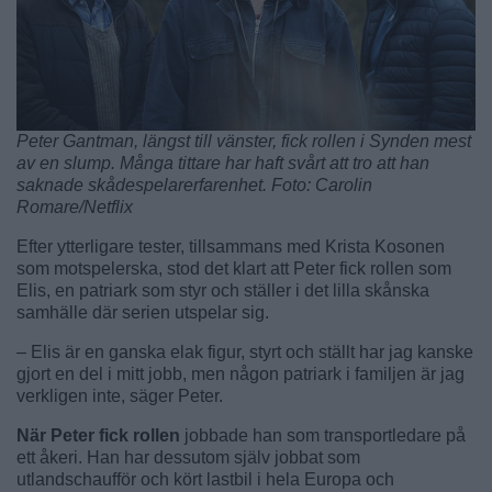
Peter Gantman, längst till vänster, fick rollen i Synden mest
av en slump. Många tittare har haft svårt att tro att han
saknade skådespelarerfarenhet. Foto: Carolin
Romare/Netflix
Efter ytterligare tester, tillsammans med Krista Kosonen
som motspelerska, stod det klart att Peter fick rollen som
Elis, en patriark som styr och ställer i det lilla skånska
samhälle där serien utspelar sig.
– Elis är en ganska elak figur, styrt och ställt har jag kanske
gjort en del i mitt jobb, men någon patriark i familjen är jag
verkligen inte, säger Peter.
När Peter fick rollen
jobbade han som transportledare på
ett åkeri. Han har dessutom själv jobbat som
utlandschaufför och kört lastbil i hela Europa och