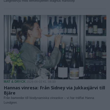
Långintervju med terrorexperten Magnus Ranstorp
MAT & DRYCK
2026-08-03 KL. 06:00
Hannas vinresa: Från Sidney via Jukkasjärvi till
Bjäre
Från bartender till biodynamiska vinrankor – vi har träffat Hanna
Lundgren.