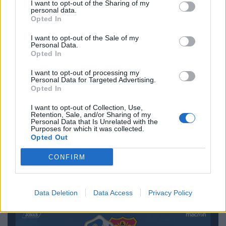
I want to opt-out of the Sharing of my
personal data.
Opted In
I want to opt-out of the Sale of my
Personal Data.
Opted In
I want to opt-out of processing my
Personal Data for Targeted Advertising.
BJÄRE
BÅSTAD
2026-08-06 KL. 06:00
2026-08-05 KL. 09:00
Opted In
Trots mycket folk:
"Det fanns inga
I want to opt-out of Collection, Use,
"Brottsligheten
alternativ –
Retention, Sale, and/or Sharing of my
sticker inte ut
tvungna att sälja"
Personal Data that Is Unrelated with the
Purposes for which it was collected.
under sommaren"
Nuvarande styrelse i Båstad
Opted Out
Några misshandelsfall,
Ridklubb får stöd av en
CONFIRM
narkotikabrott, några stölder
medlem.
och fortsatt många
bredrägerier.
Data Deletion
Data Access
Privacy Policy