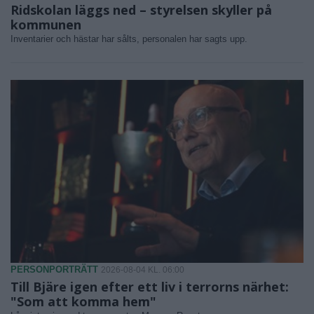
Ridskolan läggs ned – styrelsen skyller på
kommunen
Inventarier och hästar har sålts, personalen har sagts upp.
PERSONPORTRÄTT
2026-08-04 KL. 06:00
Till Bjäre igen efter ett liv i terrorns närhet:
"Som att komma hem"