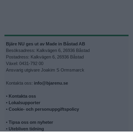
Bjäre NU ges ut av Made in Båstad AB
Besöksadress: Kalkvägen 6, 26936 Båstad
Postadress: Kalkvägen 6, 26936 Båstad
Växel: 0431-792 00
Ansvarig utgivare Joakim S Ormsmarck
Kontakta oss:
info@bjarenu.se
•
Kontakta oss
•
Lokalsupporter
•
Cookie- och personuppgiftspolicy
•
Tipsa oss om nyheter
•
Utebliven tidning