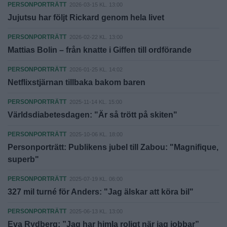
PERSONPORTRÄTT
2026-03-15 KL. 13:00
Jujutsu har följt Rickard genom hela livet
PERSONPORTRÄTT
2026-02-22 KL. 13:00
Mattias Bolin – från knatte i Giffen till ordförande
PERSONPORTRÄTT
2026-01-25 KL. 14:02
Netflixstjärnan tillbaka bakom baren
PERSONPORTRÄTT
2025-11-14 KL. 15:00
Världsdiabetesdagen: "Är så trött på skiten"
PERSONPORTRÄTT
2025-10-06 KL. 18:00
Personporträtt: Publikens jubel till Zabou: "Magnifique,
superb"
PERSONPORTRÄTT
2025-07-19 KL. 06:00
327 mil turné för Anders: "Jag älskar att köra bil"
PERSONPORTRÄTT
2025-06-13 KL. 13:00
Eva Rydberg: ”Jag har himla roligt när jag jobbar”