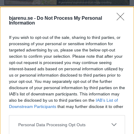
bjarenu.se -
Do Not Process My Personal
Information
If you wish to opt-out of the sale, sharing to third parties, or
processing of your personal or sensitive information for
targeted advertising by us, please use the below opt-out
section to confirm your selection. Please note that after your
BÅSTAD
BÅSTAD
2026-08-07 KL. 06:00
2026-08-06 KL. 15:00
opt-out request is processed you may continue seeing
”Vi har inte kastat
Amanda Jansson
interest-based ads based on personal information utilized by
in handduken –
hittar lugnet i
us or personal information disclosed to third parties prior to
inte än”
Båstad: "Det är så
your opt-out. You may separately opt-out of the further
jävla mysigt här"
Båstad Ridklubbs
disclosure of your personal information by third parties on the
IAB’s list of downstream participants. This information may
ordförande Kenneth
Prisbelönta skådespelaren
also be disclosed by us to third parties on the
IAB’s List of
Aronsson ger sin syn på
berättar om livet mellan
Downstream Participants
that may further disclose it to other
läget i föreningen.
starka roller, framtida projekt
third parties.
och råden till unga med
skådespelardrömmar.
Personal Data Processing Opt Outs