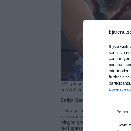
bjarenu.s
If you wish 
sensitive in
confirm you
continue se
information 
further disc
participants
180 gånger om dagen tar hon ett bes
Downstream 
och Adobe
Enligt Maria är
anledningen till at
– Många som får diabetes känner
Persona
kan känna likadant. Jag vill lära, 
tvingas göra, måste resa sig för a
I want t
det ingen roll om det pågår ett m