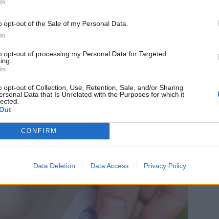
In
 och gift med Erik sedan många år tillbaka, får
o opt-out of the Sale of my Personal Data.
 ut.
In
 min Insta fått lära sig. Hade en som skrev och tackade
to opt-out of processing my Personal Data for Targeted
ins situation mycket bättre. Sen är alltihop även en bra
ing.
In
m utvecklingen gjort att blodsockermätningen blir
o opt-out of Collection, Use, Retention, Sale, and/or Sharing
ersonal Data that Is Unrelated with the Purposes for which it
beskriver den som ett extra heltidsarbete, men hon
lected.
pad.
Out
te kan göra, men så är det väl för alla… Arbetsmässigt
CONFIRM
att. Just sömnen är extremt viktig och att den kommer i
Data Deletion
Data Access
Privacy Policy