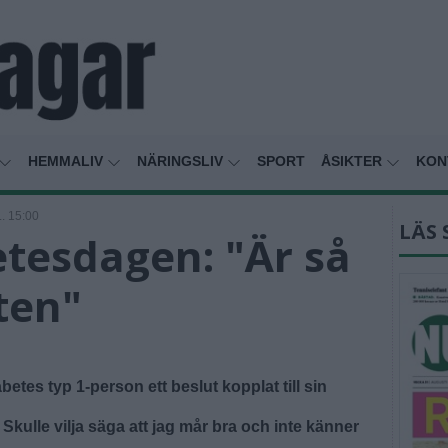
HEMMALIV
NÄRINGSLIV
SPORT
ÅSIKTER
KON
. 15:00
LÄS 
etesdagen: "Är så
iten"
etes typ 1-person ett beslut kopplat till sin
. Skulle vilja säga att jag mår bra och inte känner