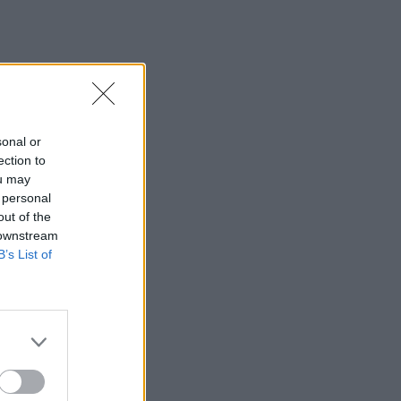
sonal or
ection to
ou may
 personal
out of the
 downstream
B’s List of