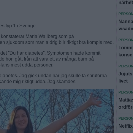
närhe
PERSO
Nannas
s typ 1 i Sverige.
visade
ll, konstaterar Maria Wallberg som på
PERSO
n sjukdom som man aldrig blir riktigt bra kompis med.
Tommy
kedet ”Du har diabetes”. Symptomen hade kommit
konser
 hon gått från att vara ett av många barn på
skolans mest udda personer.
PERSO
Jujuts
diabetes. Jag gick undan när jag skulle ta sprutorna
livet
 kände mig riktigt udda. Jag skämdes.
PERSO
Mattias
ordfö
PERSO
Netfli