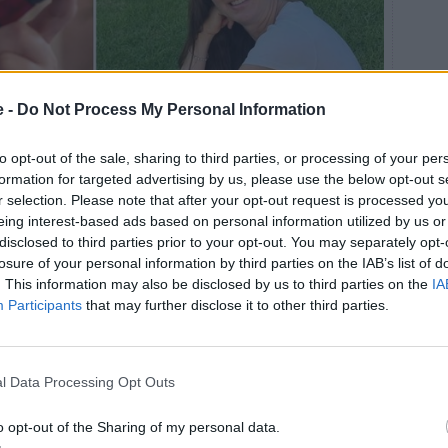
e -
Do Not Process My Personal Information
to opt-out of the sale, sharing to third parties, or processing of your per
formation for targeted advertising by us, please use the below opt-out s
r selection. Please note that after your opt-out request is processed y
eing interest-based ads based on personal information utilized by us or
disclosed to third parties prior to your opt-out. You may separately opt-
losure of your personal information by third parties on the IAB’s list of
. This information may also be disclosed by us to third parties on the
IA
lut som är kopplat till diabetes typ 1. Foto: Privat
Participants
that may further disclose it to other third parties.
t folk behöver förstå hur det är väldigt enkel.
 skuld och skam. Och många som finns runtomkring
l Data Processing Opt Outs
vill avlasta känslan folk kan få när man, som jag ofta
tt gå en snabb powerwalk mitt i arbetsdagen. Då spelar
o opt-out of the Sharing of my personal data.
öte eller något är bråttom. Powerwalken måste ske nu.