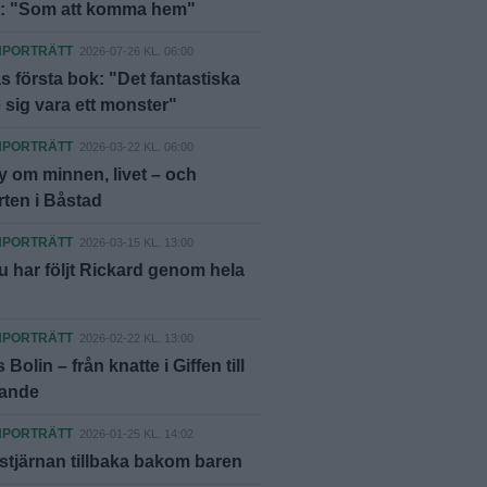
t: "Som att komma hem"
NPORTRÄTT
2026-07-26 KL. 06:00
 första bok: "Det fantastiska
 sig vara ett monster"
NPORTRÄTT
2026-03-22 KL. 06:00
 om minnen, livet – och
ten i Båstad
NPORTRÄTT
2026-03-15 KL. 13:00
u har följt Rickard genom hela
NPORTRÄTT
2026-02-22 KL. 13:00
 Bolin – från knatte i Giffen till
rande
NPORTRÄTT
2026-01-25 KL. 14:02
xstjärnan tillbaka bakom baren