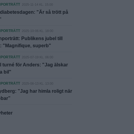
NPORTRÄTT
2025-11-14 KL. 15:00
diabetesdagen: "Är så trött på
"
NPORTRÄTT
2025-10-06 KL. 18:00
porträtt: Publikens jubel till
 "Magnifique, superb"
NPORTRÄTT
2025-07-19 KL. 06:00
l turné för Anders: "Jag älskar
a bil"
NPORTRÄTT
2025-06-13 KL. 13:00
dberg: ”Jag har himla roligt när
bbar”
yheter