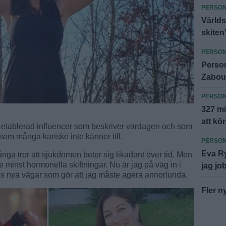
PERSO
Världs
skiten
PERSO
Person
Zabou:
PERSO
327 mi
att kör
en etablerad influencer som beskriver vardagen och som
 som många kanske inte känner till.
PERSO
Eva Ry
ånga tror att sjukdomen beter sig likadant över tid. Men
e minst hormonella skiftningar. Nu är jag på väg in i
jag jo
tes nya vägar som gör att jag måste agera annorlunda.
Fler n