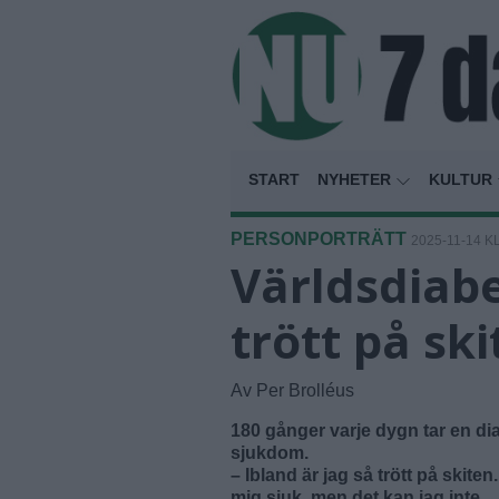
START
NYHETER
KULTUR
PERSONPORTRÄTT
2025-11-14 KL
Världsdiab
trött på sk
Av Per Brolléus
180 gånger varje dygn tar en diab
sjukdom.
– Ibland är jag så trött på skiten
mig sjuk, men det kan jag inte.