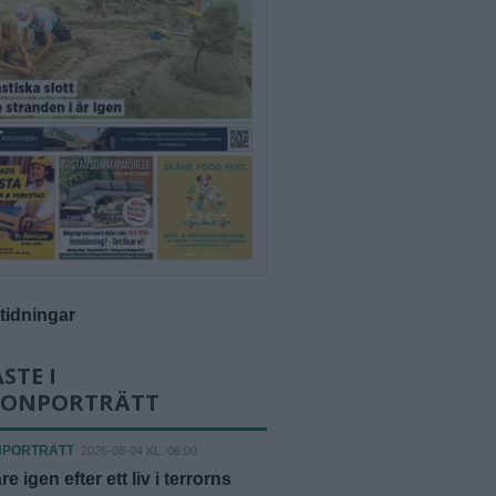
-tidningar
STE I
SONPORTRÄTT
NPORTRÄTT
2026-08-04 KL. 06:00
äre igen efter ett liv i terrorns