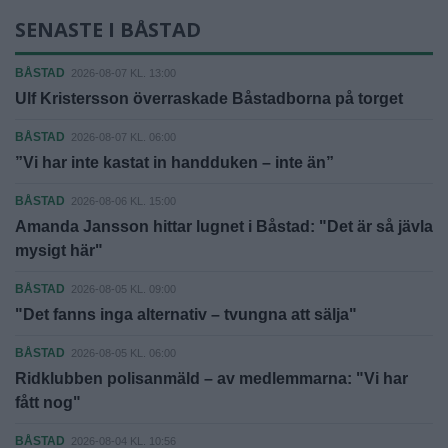
SENASTE I BÅSTAD
BÅSTAD
2026-08-07 KL. 13:00
Ulf Kristersson överraskade Båstadborna på torget
BÅSTAD
2026-08-07 KL. 06:00
”Vi har inte kastat in handduken – inte än”
BÅSTAD
2026-08-06 KL. 15:00
Amanda Jansson hittar lugnet i Båstad: "Det är så jävla
mysigt här"
BÅSTAD
2026-08-05 KL. 09:00
"Det fanns inga alternativ – tvungna att sälja"
BÅSTAD
2026-08-05 KL. 06:00
Ridklubben polisanmäld – av medlemmarna: "Vi har
fått nog"
BÅSTAD
2026-08-04 KL. 10:56