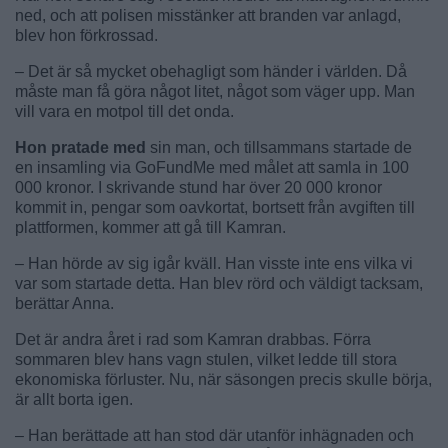
ned, och att polisen misstänker att branden var anlagd,
blev hon förkrossad.
– Det är så mycket obehagligt som händer i världen. Då
måste man få göra något litet, något som väger upp. Man
vill vara en motpol till det onda.
Hon pratade med
sin man, och tillsammans startade de
en insamling via GoFundMe med målet att samla in 100
000 kronor. I skrivande stund har över 20 000 kronor
kommit in, pengar som oavkortat, bortsett från avgiften till
plattformen, kommer att gå till Kamran.
– Han hörde av sig igår kväll. Han visste inte ens vilka vi
var som startade detta. Han blev rörd och väldigt tacksam,
berättar Anna.
Det är andra året i rad som Kamran drabbas. Förra
sommaren blev hans vagn stulen, vilket ledde till stora
ekonomiska förluster. Nu, när säsongen precis skulle börja,
är allt borta igen.
– Han berättade att han stod där utanför inhägnaden och