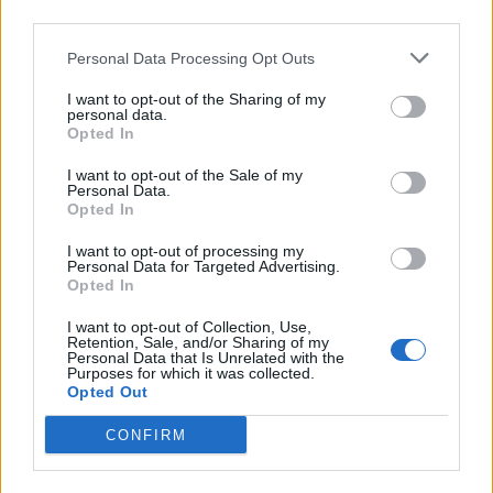
third parties.
Personal Data Processing Opt Outs
I want to opt-out of the Sharing of my
personal data.
Opted In
I want to opt-out of the Sale of my
Personal Data.
Opted In
I want to opt-out of processing my
Personal Data for Targeted Advertising.
Opted In
I want to opt-out of Collection, Use,
Retention, Sale, and/or Sharing of my
BÅSTAD
2026-08-05 KL. 06:00
Personal Data that Is Unrelated with the
Ridklubben polisanmäld – av medlemmarna:
Purposes for which it was collected.
"Vi har fått nog"
Opted Out
Båstad Ridklubbs styrelse anmälda till polisen efter att allt sålts av.
CONFIRM