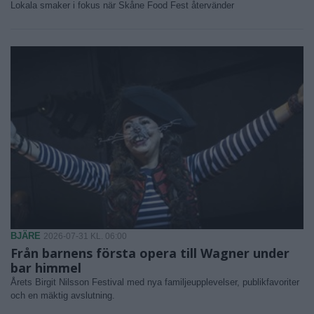
Lokala smaker i fokus när Skåne Food Fest återvänder
BJÄRE
2026-07-31 KL. 06:00
Från barnens första opera till Wagner under
bar himmel
Årets Birgit Nilsson Festival med nya familjeupplevelser, publikfavoriter
och en mäktig avslutning.