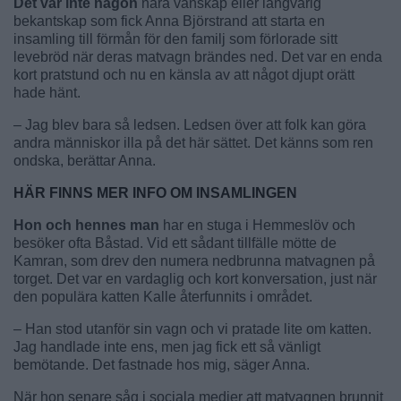
Det var inte någon
nära vänskap eller långvarig
bekantskap som fick Anna Björstrand att starta en
insamling till förmån för den familj som förlorade sitt
levebröd när deras matvagn brändes ned. Det var en enda
kort pratstund och nu en känsla av att något djupt orätt
hade hänt.
– Jag blev bara så ledsen. Ledsen över att folk kan göra
andra människor illa på det här sättet. Det känns som ren
ondska, berättar Anna.
HÄR FINNS MER INFO OM INSAMLINGEN
Hon och hennes ma
n
har en stuga i Hemmeslöv och
besöker ofta Båstad. Vid ett sådant tillfälle mötte de
Kamran, som drev den numera nedbrunna matvagnen på
torget. Det var en vardaglig och kort konversation, just när
den populära katten Kalle återfunnits i området.
– Han stod utanför sin vagn och vi pratade lite om katten.
Jag handlade inte ens, men jag fick ett så vänligt
bemötande. Det fastnade hos mig, säger Anna.
När hon senare såg i sociala medier att matvagnen brunnit