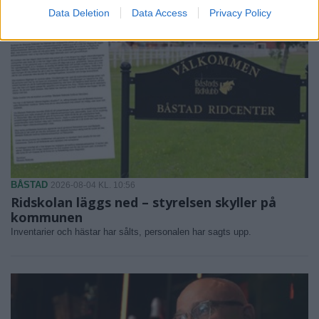
Data Deletion
Data Access
Privacy Policy
BÅSTAD
2026-08-04 KL. 10:56
Ridskolan läggs ned – styrelsen skyller på
kommunen
Inventarier och hästar har sålts, personalen har sagts upp.