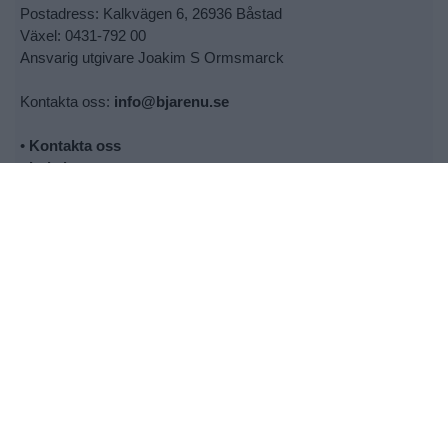
Postadress: Kalkvägen 6, 26936 Båstad
Växel: 0431-792 00
Ansvarig utgivare Joakim S Ormsmarck
Kontakta oss:
info@bjarenu.se
•
Kontakta oss
•
Lokalsupporter
•
Cookie- och personuppgiftspolicy
•
Tipsa oss om nyheter
•
Utebliven tidning
© 2026 - Allt material på bjarenu.se är skyddat enligt