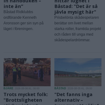
in handduken –
hittar lugnet i
inte än”
Båstad: "Det är så
jävla mysigt här"
Båstad Ridklubbs
ordförande Kenneth
Prisbelönta skådespelaren
Aronsson ger sin syn på
berättar om livet mellan
läget i föreningen.
starka roller, framtida projekt
och råden till unga med
skådespelardrömmar.
BJÄRE
BÅSTAD
2026-08-06 KL. 06:00
2026-08-05 KL. 09:00
Trots mycket folk:
"Det fanns inga
"Brottsligheten
alternativ –