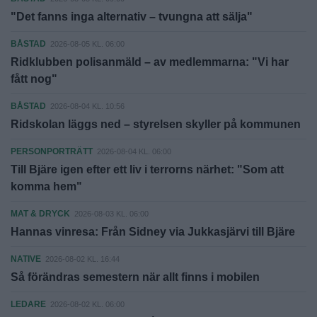
"Det fanns inga alternativ – tvungna att sälja"
BÅSTAD
2026-08-05 KL. 06:00
Ridklubben polisanmäld – av medlemmarna: "Vi har
fått nog"
BÅSTAD
2026-08-04 KL. 10:56
Ridskolan läggs ned – styrelsen skyller på kommunen
PERSONPORTRÄTT
2026-08-04 KL. 06:00
Till Bjäre igen efter ett liv i terrorns närhet: "Som att
komma hem"
MAT & DRYCK
2026-08-03 KL. 06:00
Hannas vinresa: Från Sidney via Jukkasjärvi till Bjäre
NATIVE
2026-08-02 KL. 16:44
Så förändras semestern när allt finns i mobilen
LEDARE
2026-08-02 KL. 06:00