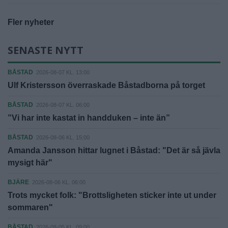
Fler nyheter
SENASTE NYTT
BÅSTAD
2026-08-07 KL. 13:00
Ulf Kristersson överraskade Båstadborna på torget
BÅSTAD
2026-08-07 KL. 06:00
”Vi har inte kastat in handduken – inte än”
BÅSTAD
2026-08-06 KL. 15:00
Amanda Jansson hittar lugnet i Båstad: "Det är så jävla
mysigt här"
BJÄRE
2026-08-06 KL. 06:00
Trots mycket folk: "Brottsligheten sticker inte ut under
sommaren"
BÅSTAD
2026-08-05 KL. 09:00