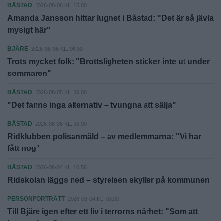
BÅSTAD
2026-08-06 KL. 15:00
Amanda Jansson hittar lugnet i Båstad: "Det är så jävla
mysigt här"
BJÄRE
2026-08-06 KL. 06:00
Trots mycket folk: "Brottsligheten sticker inte ut under
sommaren"
BÅSTAD
2026-08-05 KL. 09:00
"Det fanns inga alternativ – tvungna att sälja"
BÅSTAD
2026-08-05 KL. 06:00
Ridklubben polisanmäld – av medlemmarna: "Vi har
fått nog"
BÅSTAD
2026-08-04 KL. 10:56
Ridskolan läggs ned – styrelsen skyller på kommunen
PERSONPORTRÄTT
2026-08-04 KL. 06:00
Till Bjäre igen efter ett liv i terrorns närhet: "Som att