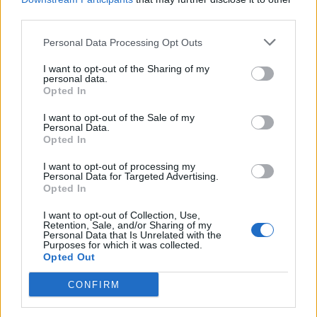
third parties.
BÅSTAD
BJÄRE
2026-08-06 KL. 15:00
2026-08-06 KL. 06:00
Personal Data Processing Opt Outs
Amanda Jansson
Trots mycket folk:
hittar lugnet i
"Brottsligheten
I want to opt-out of the Sharing of my
personal data.
Båstad: "Det är så
sticker inte ut
Opted In
jävla mysigt här"
under sommaren"
I want to opt-out of the Sale of my
Prisbelönta skådespelaren
Några misshandelsfall,
Personal Data.
berättar om livet mellan
narkotikabrott, några stölder
Opted In
starka roller, framtida projekt
och fortsatt många
I want to opt-out of processing my
och råden till unga med
bredrägerier.
Personal Data for Targeted Advertising.
Opted In
skådespelardrömmar.
I want to opt-out of Collection, Use,
Retention, Sale, and/or Sharing of my
Personal Data that Is Unrelated with the
Purposes for which it was collected.
Opted Out
CONFIRM