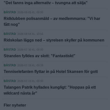
"Det fanns inga alternativ – tvungna att sälja"
BÅSTAD
2026-08-05 KL. 06:00
Ridklubben polisanmäld – av medlemmarna: "Vi har
fått nog"
BÅSTAD
2026-08-04 KL. 10:56
Ridskolan läggs ned – styrelsen skyller på kommunen
BÅSTAD
2026-07-30 KL. 06:00
Stranden fylldes av slott: "Fantastiskt"
BÅSTAD
2026-07-28 KL. 09:28
Tenniselefanten flyttar in på Hotel Skansen för gott
BÅSTAD
2026-07-23 KL. 06:00
Talangen Patrik hyllades kungligt: "Hoppas på ett
wildcard nästa år"
Fler nyheter