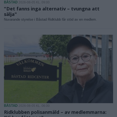
BÅSTAD
2026-08-05 KL. 09:00
"Det fanns inga alternativ – tvungna att
sälja"
Nuvarande styrelse i Båstad Ridklubb får stöd av en medlem.
BÅSTAD
2026-08-05 KL. 06:00
Ridklubben polisanmäld – av medlemmarna: