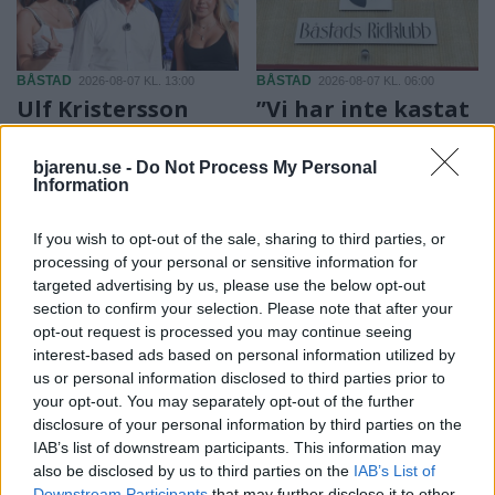
BÅSTAD
BÅSTAD
2026-08-07 KL. 13:00
2026-08-07 KL. 06:00
Ulf Kristersson
”Vi har inte kastat
överraskade
in handduken –
Båstadborna på
inte än”
bjarenu.se -
Do Not Process My Personal
torget
Information
Båstad Ridklubbs
Statsministern mötte väljare,
ordförande Kenneth
If you wish to opt-out of the sale, sharing to third parties, or
poserade för bilder och
Aronsson ger sin syn på
processing of your personal or sensitive information for
avslöjade sin gamla dröm
läget i föreningen.
targeted advertising by us, please use the below opt-out
om att få spela tennis i
section to confirm your selection. Please note that after your
Båstad.
opt-out request is processed you may continue seeing
interest-based ads based on personal information utilized by
us or personal information disclosed to third parties prior to
your opt-out. You may separately opt-out of the further
disclosure of your personal information by third parties on the
IAB’s list of downstream participants. This information may
also be disclosed by us to third parties on the
IAB’s List of
Downstream Participants
that may further disclose it to other