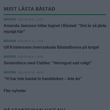
MEST LÄSTA BÅSTAD
BÅSTAD
2026-08-06 KL. 15:00
Amanda Jansson hittar lugnet i Båstad: "Det är så jävla
mysigt här"
BÅSTAD
2026-08-07 KL. 13:00
Ulf Kristersson överraskade Båstadborna på torget
BÅSTAD
2026-08-08 KL. 06:00
Seniordisco med Clabbe: "Herregud vad roligt"
BÅSTAD
2026-08-07 KL. 06:00
”Vi har inte kastat in handduken – inte än”
Fler nyheter