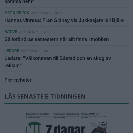
komma hem"
MAT & DRYCK
2026-08-03 KL. 06:00
Hannas vinresa: Från Sidney via Jukkasjärvi till Bjäre
NATIVE
2026-08-02 KL. 16:44
Så förändras semestern när allt finns i mobilen
LEDARE
2026-08-02 KL. 06:00
Ledare: "Välkommen till Båstad och en skog av
reklam"
Fler nyheter
LÄS SENASTE E-TIDNINGEN