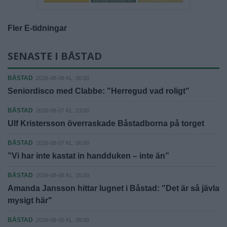
Fler E-tidningar
SENASTE I BÅSTAD
BÅSTAD
2026-08-08 KL. 06:00
Seniordisco med Clabbe: "Herregud vad roligt"
BÅSTAD
2026-08-07 KL. 13:00
Ulf Kristersson överraskade Båstadborna på torget
BÅSTAD
2026-08-07 KL. 06:00
”Vi har inte kastat in handduken – inte än”
BÅSTAD
2026-08-06 KL. 15:00
Amanda Jansson hittar lugnet i Båstad: "Det är så jävla
mysigt här"
BÅSTAD
2026-08-05 KL. 09:00