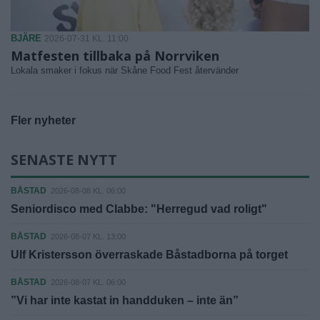
BJÄRE
2026-07-31 KL. 11:00
Matfesten tillbaka på Norrviken
Lokala smaker i fokus när Skåne Food Fest återvänder
Fler nyheter
SENASTE NYTT
BÅSTAD
2026-08-08 KL. 06:00
Seniordisco med Clabbe: "Herregud vad roligt"
BÅSTAD
2026-08-07 KL. 13:00
Ulf Kristersson överraskade Båstadborna på torget
BÅSTAD
2026-08-07 KL. 06:00
”Vi har inte kastat in handduken – inte än”