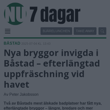
BJÄRELUNCHEN
TAKE AWAY
BÅSTAD
2025-07-04 KL. 13:43
Nya bryggor invigda i
Båstad – efterlängtad
uppfräschning vid
havet
Av Peter Jakobsson
Två av Båstads mest älskade badplatser har fått nya,
efterlängtade bryggor – längre, bredare och mer