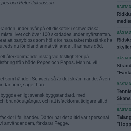
 Pepes och Peter Jakobsson
BÅSTA
Ridklu
medlem
randen under nyår på ett diskotek i schweiziska
BÅSTA
miste livet och över 100 skadades under nyårsnatten.
Ridsko
rat att partybloss som hölls för nära taket misstänks ha
treds nu för bland annat vållande till annans död.
skyll
 ett återkommande inslag vid festligheter på
BÅSTA
dsföring från både Pepes och Papas. Men nu vill
Strand
"Fanta
tt det som hände i Schweiz så är det skrämmande. Även
BÅSTA
ar där nere, säger han.
Tennis
r byggda enligt svensk byggstandard, med
Skanse
ch bra nödutgångar, och att isfacklorna tidigare alltid
BÅSTA
Talang
facklor i fel händer. Därför har det alltid varit personal
vi använder dem, förklarar Fegge.
"Hoppa