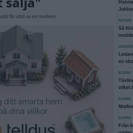
 sälja"
Hannas
Jukkasj
lubb får stöd av en medlem.
NATIVE
Så för
mobil
LEDAR
Ledare
en sko
BJÄRE
Tävlin
vilket 
BJÄRE
Matfes
BJÄRE
Från b
under