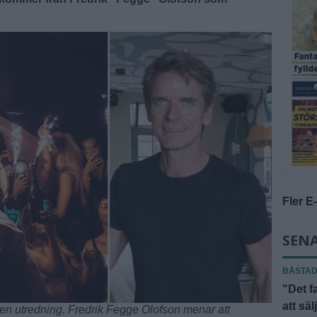
Fler E
SENA
BÅSTA
"Det f
att säl
en utredning. Fredrik Fegge Olofson menar att