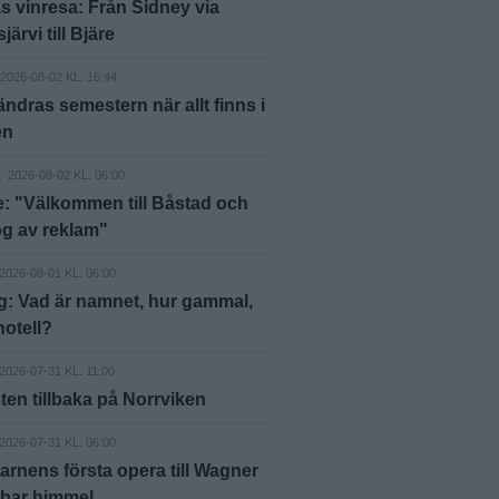
 vinresa: Från Sidney via
ärvi till Bjäre
2026-08-02 KL. 16:44
ändras semestern när allt finns i
en
E
2026-08-02 KL. 06:00
: "Välkommen till Båstad och
g av reklam"
2026-08-01 KL. 06:00
g: Vad är namnet, hur gammal,
hotell?
2026-07-31 KL. 11:00
ten tillbaka på Norrviken
2026-07-31 KL. 06:00
arnens första opera till Wagner
 bar himmel