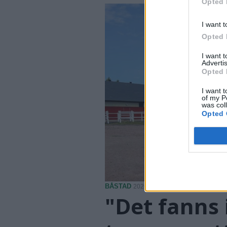
Opted 
I want t
Opted 
I want 
Advertis
Opted 
I want t
of my P
was col
Opted 
BÅSTAD
2026-08-05 KL. 09:00
"Det fanns 