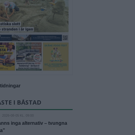
-tidningar
STE I BÅSTAD
D
2026-08-05 KL. 09:00
anns inga alternativ – tvungna
ja"