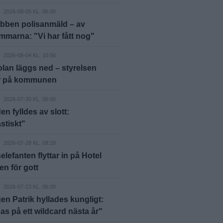
D
2026-08-05 KL. 06:00
bben polisanmäld – av
marna: "Vi har fått nog"
D
2026-08-04 KL. 10:56
lan läggs ned – styrelsen
er på kommunen
D
2026-07-30 KL. 06:00
en fylldes av slott:
stiskt"
D
2026-07-28 KL. 09:28
elefanten flyttar in på Hotel
n för gott
D
2026-07-23 KL. 06:00
en Patrik hyllades kungligt:
s på ett wildcard nästa år"