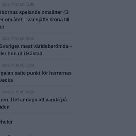
D
2026-07-22 KL. 16:55
dbornas spelande omsätter 43
r om året – var sjätte krona till
et
D
2026-07-22 KL. 06:00
 Sveriges mest världsberömda –
ller hon ut i Båstad
D
2026-07-19 KL. 10:00
galan satte punkt för herrarnas
svecka
D
2026-07-18 KL. 06:00
en: Det är dags att vända på
iden
yheter