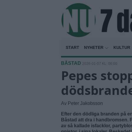
START
NYHETER
KULTUR
BÅSTAD
2026-01-07 KL. 06:00
Pepes stopp
dödsbrande
Av Peter Jakobsson
Efter den dödliga branden på en 
Båstad att dra i handbromsen. 
av så kallade isfacklor, partyb
gnistor, i sina lokaler. Besked