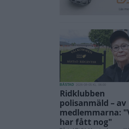
BÅSTAD
2026-08-05 KL. 06:00
Ridklubben
polisanmäld – av
medlemmarna: "
har fått nog"