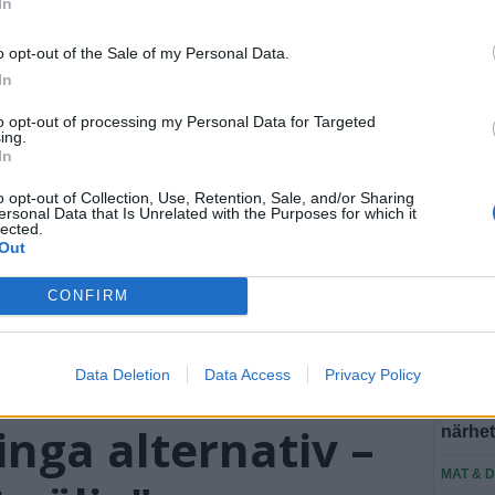
In
SEN
o opt-out of the Sale of my Personal Data.
In
BÅSTA
"Det f
to opt-out of processing my Personal Data for Targeted
ing.
att säl
In
BÅSTA
o opt-out of Collection, Use, Retention, Sale, and/or Sharing
Ridklu
ersonal Data that Is Unrelated with the Purposes for which it
lected.
medlem
Out
BÅSTA
CONFIRM
Ridsko
skyll
Data Deletion
Data Access
Privacy Policy
PERSO
Till Bj
inga alternativ –
närhe
MAT & 