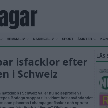
HEMMALIV
NÄRINGSLIV
SPORT
ÅSIKTER
KON
LÄS 
ar isfacklor efter
n i Schweiz
nattklubb i Schweiz väljer nu nöjesprofilen i
Pepes Bodega stoppar tills vidare helt användandet
loss som placeras i champagneflaskor och sprutar
et kommer från Fredrik "Fegge" Olofson som