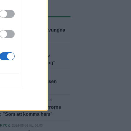
ASTE NYTT
D
2026-08-05 KL. 09:00
anns inga alternativ – tvungna
ja"
D
2026-08-05 KL. 06:00
bben polisanmäld – av
marna: "Vi har fått nog"
D
2026-08-04 KL. 10:56
lan läggs ned – styrelsen
er på kommunen
NPORTRÄTT
2026-08-04 KL. 06:00
äre igen efter ett liv i terrorns
t: "Som att komma hem"
DRYCK
2026-08-03 KL. 06:00