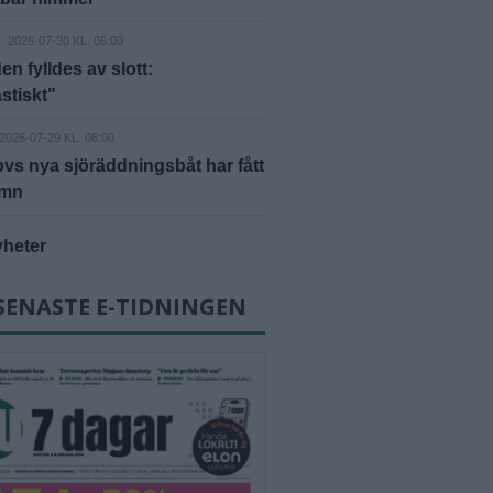
D
2026-07-30 KL. 06:00
en fylldes av slott:
stiskt"
2026-07-29 KL. 06:00
vs nya sjöräddningsbåt har fått
amn
yheter
SENASTE E-TIDNINGEN