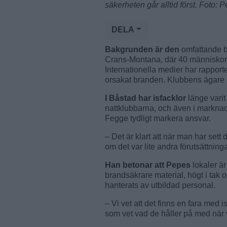
säkerheten går alltid först. Foto:
DELA
Bakgrunden är den
omfattande b
Crans-Montana, där 40 människor 
Internationella medier har rapporte
orsakat branden. Klubbens ägare u
I Båstad har isfacklor
länge varit
nattklubbarna, och även i markna
Fegge tydligt markera ansvar.
– Det är klart att när man har se
om det var lite andra förutsättning
Han betonar att Pepes
lokaler ä
brandsäkrare material, högt i tak o
hanterats av utbildad personal.
– Vi vet att det finns en fara med is
som vet vad de håller på med när 