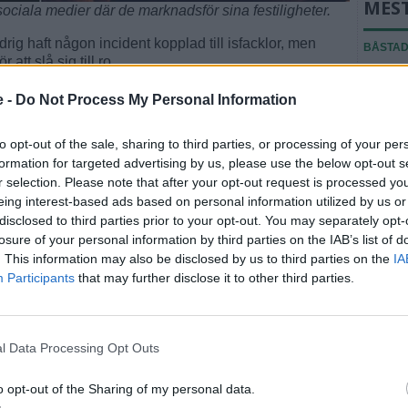
MES
ociala medier där de marknadsför sina festiligheter.
rig haft någon incident kopplad till isfacklor, men
BÅSTA
 att slå sig till ro.
Ridklu
medlem
le kunna ske. Därför tar vi paus och gör en rejäl
e -
Do Not Process My Personal Information
tiner, och ser till att det är tydligt att det i så fall
BÅSTA
m, säger han.
to opt-out of the sale, sharing to third parties, or processing of your per
Ridsko
formation for targeted advertising by us, please use the below opt-out s
tt se om isfacklorna återvänder till Pepes nattliv. Tills
skyll
t råder totalstopp – av respekt för offren i Schweiz
r selection. Please note that after your opt-out request is processed y
eing interest-based ads based on personal information utilized by us or
BÅSTA
disclosed to third parties prior to your opt-out. You may separately opt-
"Det f
losure of your personal information by third parties on the IAB’s list of
att säl
. This information may also be disclosed by us to third parties on the
IA
Participants
that may further disclose it to other third parties.
Fler n
l Data Processing Opt Outs
U
o opt-out of the Sharing of my personal data.