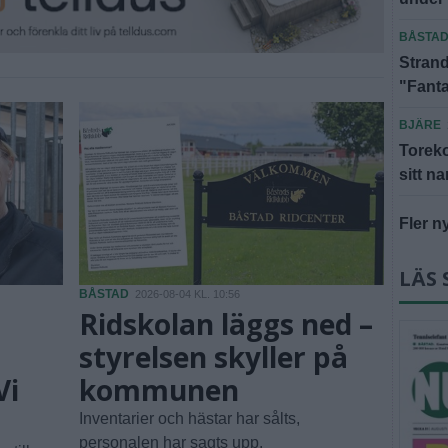
BÅSTA
Strand
"Fanta
BJÄRE
Toreko
sitt n
Fler n
LÄS 
BÅSTAD
2026-08-04 KL. 10:56
Ridskolan läggs ned –
styrelsen skyller på
Vi
kommunen
Inventarier och hästar har sålts,
personalen har sagts upp.