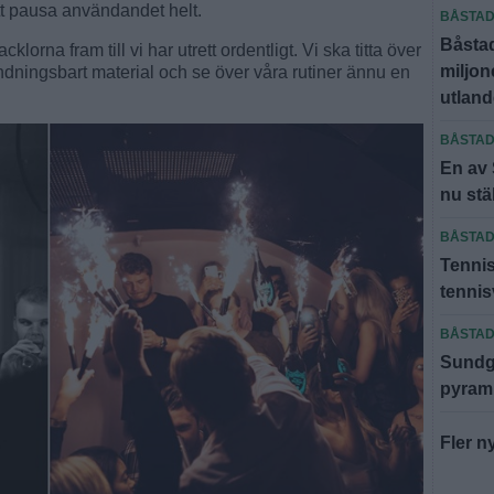
att pausa användandet helt.
BÅSTA
Båsta
klorna fram till vi har utrett ordentligt. Vi ska titta över
miljone
ndningsbart material och se över våra rutiner ännu en
utland
BÅSTA
En av
nu stä
BÅSTA
Tennis
tenni
BÅSTA
Sundgr
pyram
Fler n