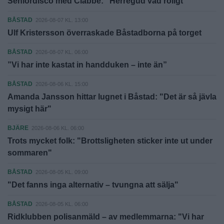
Seniordisco med Clabbe: "Herregud vad roligt"
BÅSTAD
2026-08-07 KL. 13:00
Ulf Kristersson överraskade Båstadborna på torget
BÅSTAD
2026-08-07 KL. 06:00
”Vi har inte kastat in handduken – inte än”
BÅSTAD
2026-08-06 KL. 15:00
Amanda Jansson hittar lugnet i Båstad: "Det är så jävla
mysigt här"
BJÄRE
2026-08-06 KL. 06:00
Trots mycket folk: "Brottsligheten sticker inte ut under
sommaren"
BÅSTAD
2026-08-05 KL. 09:00
"Det fanns inga alternativ – tvungna att sälja"
BÅSTAD
2026-08-05 KL. 06:00
Ridklubben polisanmäld – av medlemmarna: "Vi har