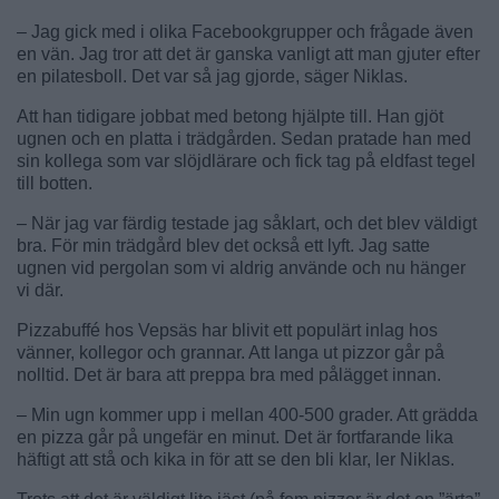
– Jag gick med i olika Facebookgrupper och frågade även
en vän. Jag tror att det är ganska vanligt att man gjuter efter
en pilatesboll. Det var så jag gjorde, säger Niklas.
Att han tidigare jobbat med betong hjälpte till. Han gjöt
ugnen och en platta i trädgården. Sedan pratade han med
sin kollega som var slöjdlärare och fick tag på eldfast tegel
till botten.
– När jag var färdig testade jag såklart, och det blev väldigt
bra. För min trädgård blev det också ett lyft. Jag satte
ugnen vid pergolan som vi aldrig använde och nu hänger
vi där.
Pizzabuffé hos Vepsäs har blivit ett populärt inlag hos
vänner, kollegor och grannar. Att langa ut pizzor går på
nolltid. Det är bara att preppa bra med pålägget innan.
– Min ugn kommer upp i mellan 400-500 grader. Att grädda
en pizza går på ungefär en minut. Det är fortfarande lika
häftigt att stå och kika in för att se den bli klar, ler Niklas.