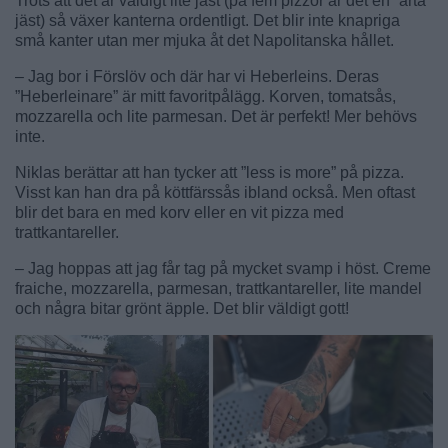
Trots att det är väldigt lite jäst (på fem pizzor är det en ”ärta”
jäst) så växer kanterna ordentligt. Det blir inte knapriga
små kanter utan mer mjuka åt det Napolitanska hållet.
– Jag bor i Förslöv och där har vi Heberleins. Deras
”Heberleinare” är mitt favoritpålägg. Korven, tomatsås,
mozzarella och lite parmesan. Det är perfekt! Mer behövs
inte.
Niklas berättar att han tycker att ”less is more” på pizza.
Visst kan han dra på köttfärssås ibland också. Men oftast
blir det bara en med korv eller en vit pizza med
trattkantareller.
– Jag hoppas att jag får tag på mycket svamp i höst. Creme
fraiche, mozzarella, parmesan, trattkantareller, lite mandel
och några bitar grönt äpple. Det blir väldigt gott!