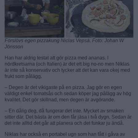
Förslövs egen pizzakung Niclas Vepsä. Foto: Johan W
Jönsson
Han har aldrig testat att gör pizza med ananas. I
nördkretsarna (och Italien) är det ett big no-no men Niklas
är inte så konservativ och tycker att det kan vara okej med
frukt som pålägg.
– Degen är det vikigaste på en pizza. Jag gör en egen
väldigt enkel tomatsås och sedan köper jag pålägg av hög
kvalitet. Det gör skillnad, men degen är avgörande.
– En dålig deg, då fungerar det inte. Mycket av smaken
sitter där. Det bästa är om den får jäsa i två dygn. Sedan är
det inte alltid det går att planera och det funkar ju ändå.
Niklas har också en portabel ugn som han fått i gåva av