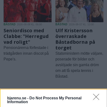
BÅSTAD
BÅSTAD
2026-08-08 KL. 06:00
2026-08-07 KL. 13:00
Seniordisco med
Ulf Kristersson
Clabbe: "Herregud
överraskade
vad roligt"
Båstadborna på
torget
Pensionärerna förfestade i
trädgården innan discot på
Statsministern mötte väljare,
Pepe's.
poserade för bilder och
avslöjade sin gamla dröm
om att få spela tennis i
Båstad.
bjarenu.se -
Do Not Process My Personal
Information