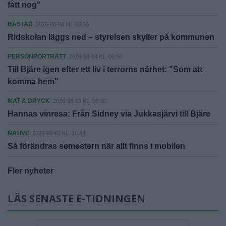
fått nog"
BÅSTAD
2026-08-04 KL. 10:56
Ridskolan läggs ned – styrelsen skyller på kommunen
PERSONPORTRÄTT
2026-08-04 KL. 06:00
Till Bjäre igen efter ett liv i terrorns närhet: "Som att
komma hem"
MAT & DRYCK
2026-08-03 KL. 06:00
Hannas vinresa: Från Sidney via Jukkasjärvi till Bjäre
NATIVE
2026-08-02 KL. 16:44
Så förändras semestern när allt finns i mobilen
Fler nyheter
LÄS SENASTE E-TIDNINGEN