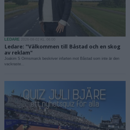
LEDARE
2026-08-02 KL. 06:00
Ledare: "Välkommen till Båstad och en skog
av reklam"
Joakim S Ormsmarck beskriver infarten mot Båstad som inte är den
vackraste...