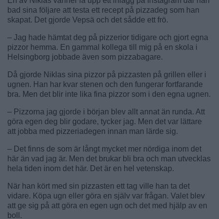
En av Niklas vänner la upp ett inlägg på Instagram där han
bad sina följare att testa ett recept på pizzadeg som han
skapat. Det gjorde Vepsä och det sådde ett frö.
– Jag hade hämtat deg på pizzerior tidigare och gjort egna
pizzor hemma. En gammal kollega till mig på en skola i
Helsingborg jobbade även som pizzabagare.
Då gjorde Niklas sina pizzor på pizzasten på grillen eller i
ugnen. Han har kvar stenen och den fungerar fortfarande
bra. Men det blir inte lika fina pizzor som i den egna ugnen.
– Pizzorna jag gjorde i början blev allt annat än runda. Att
göra egen deg blir godare, tycker jag. Men det var lättare
att jobba med pizzeriadegen innan man lärde sig.
– Det finns de som är långt mycket mer nördiga inom det
här än vad jag är. Men det brukar bli bra och man utvecklas
hela tiden inom det här. Det är en hel vetenskap.
När han kört med sin pizzasten ett tag ville han ta det
vidare. Köpa ugn eller göra en själv var frågan. Valet blev
att ge sig på att göra en egen ugn och det med hjälp av en
boll.