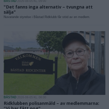
BÅSTAD
2026-08-05 KL. 09:00
"Det fanns inga alternativ – tvungna att
sälja"
Nuvarande styrelse i Båstad Ridklubb får stöd av en medlem.
BÅSTAD
2026-08-05 KL. 06:00
Ridklubben polisanmäld – av medlemmarna:
"Vi har fått nog"