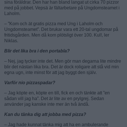
sina föräldrar. Den har han bland langat ut cirka 70 pizzor
med på jobbet. Vepsä är fältarbetare på Ungdomsteamet i
Laholm.
– ”Kom och ät gratis pizza med Ung i Laholm och
Ungdomsteamet”. Det brukar vara ett 20-tal ungdomar på
fritidsgården. Men då kom plötsligt över 100. Kul!, ler
Niklas.
Blir det lika bra i den portabla?
– Nej, jag tycker inte det. Men gör man degarna lite mindre
blir det nästan lika bra. Det är dock roligare att stå vid min
egna ugn, inte minst för att jag byggt den själv.
Varför nio pizzaspadar?
– Jag köpte en, köpte en till, fick en och tänkte att ”en
sådan vill jag ha”. Det är lite av en prylgrej. Sedan
använder jag kanske inte mer än två ändå.
Kan du tänka dig att jobba med pizza?
– Jag hade kunnat tänka mig att ha en ambulerande