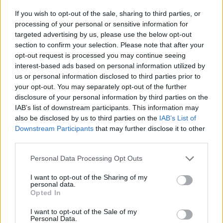
If you wish to opt-out of the sale, sharing to third parties, or
processing of your personal or sensitive information for
targeted advertising by us, please use the below opt-out
BÅSTAD
BÅSTAD
2026-08-07 KL. 06:00
2026-08-06 KL. 15:00
section to confirm your selection. Please note that after your
”Vi har inte kastat
Amanda Jansson
opt-out request is processed you may continue seeing
in handduken –
hittar lugnet i
interest-based ads based on personal information utilized by
inte än”
Båstad: "Det är så
us or personal information disclosed to third parties prior to
jävla mysigt här"
your opt-out. You may separately opt-out of the further
Båstad Ridklubbs
disclosure of your personal information by third parties on the
ordförande Kenneth
Prisbelönta skådespelaren
IAB’s list of downstream participants. This information may
Aronsson ger sin syn på
berättar om livet mellan
also be disclosed by us to third parties on the
IAB’s List of
läget i föreningen.
starka roller, framtida projekt
Downstream Participants
that may further disclose it to other
och råden till unga med
third parties.
skådespelardrömmar.
Personal Data Processing Opt Outs
I want to opt-out of the Sharing of my
personal data.
Opted In
I want to opt-out of the Sale of my
Personal Data.