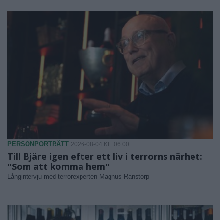
PERSONPORTRÄTT
2026-08-04 KL. 06:00
Till Bjäre igen efter ett liv i terrorns närhet:
"Som att komma hem"
Långintervju med terrorexperten Magnus Ranstorp