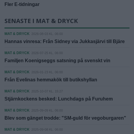
Fler E-tidningar
SENASTE I MAT & DRYCK
MAT & DRYCK
2026-08-03 KL. 06:00
Hannas vinresa: Från Sidney via Jukkasjärvi till Bjäre
MAT & DRYCK
2026-07-25 KL. 06:00
Familjen Koenigseggs satsning på svenskt vin
MAT & DRYCK
2026-01-23 KL. 06:00
Från Evelinas hemmakök till butikshyllan
MAT & DRYCK
2025-10-07 KL. 15:27
Stjärnkockens besked: Lunchdags på Furuhem
MAT & DRYCK
2025-09-09 KL. 06:00
Blev som gänget trodde: "SM-guld för vegoburgaren"
MAT & DRYCK
2025-09-08 KL. 06:00