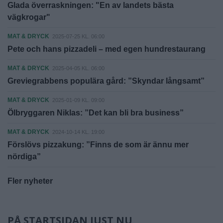
Glada överraskningen: "En av landets bästa
vägkrogar"
MAT & DRYCK
2025-07-25 KL. 06:00
Pete och hans pizzadeli – med egen hundrestaurang
MAT & DRYCK
2025-04-05 KL. 06:00
Greviegrabbens populära gård: ”Skyndar långsamt”
MAT & DRYCK
2025-01-09 KL. 09:00
Ölbryggaren Niklas: ”Det kan bli bra business”
MAT & DRYCK
2024-10-14 KL. 19:00
Förslövs pizzakung: ”Finns de som är ännu mer
nördiga”
Fler nyheter
PÅ STARTSIDAN JUST NU